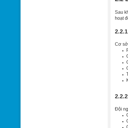
Sau kh
hoạt đ
2.2.
Cơ sở 
2.2.
Đội ng