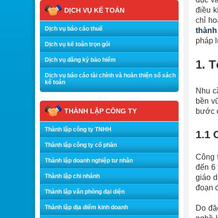
điều k
DỊCH VỤ KẾ TOÁN
chỉ ho
Dịch vụ báo cáo thuế
thành
pháp l
Dịch vụ kế toán trọn gói
Dịch vụ đăng ký bảo hiểm
1. 
Dịch vụ báo cáo tài chính và hoàn thiện sổ sách
kế toán
Nhu cầ
bền vữ
THÀNH LẬP CÔNG TY
bước 
Thành lập công ty TNHH
1.1 
Thành lập công ty cổ phần
Công t
Thành lập doanh nghiệp tư nhân
đến 6 
Thành lập chi nhánh
giáo d
đoạn đ
Thành lập văn phòng đại diện
Thành lập địa điểm kinh doanh
Do đặc