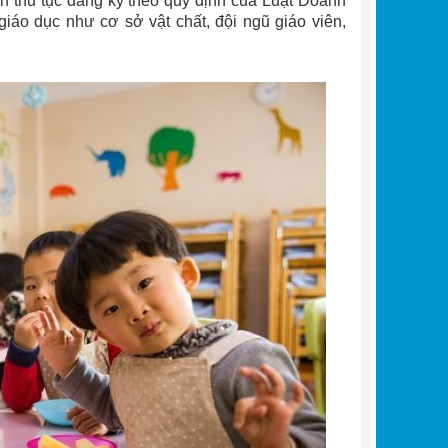
n thủ tục đăng ký theo quy định của Luật Doanh
áo dục như cơ sở vật chất, đội ngũ giáo viên,