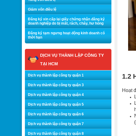
Giảm vốn điều lệ
Đăng ký xin cấp lại giấy chứng nhận đăng ký
doanh nghiệp do bị mất, rách, cháy, hư hỏng
Đăng ký tạm ngưng hoạt động kinh doanh có
thời hạn
DỊCH VỤ THÀNH LẬP CÔNG TY
TẠI HCM
1.2 
Dịch vụ thành lập công ty quận 1
Dịch vụ thành lập công ty quận 3
Hoạt đ
Dịch vụ thành lập công ty quận 4
Dịch vụ thành lập công ty quận 5
Dịch vụ thành lập công ty quận 6
Dịch vụ thành lập công ty quận 7
Dịch vụ thành lập công ty quận 8