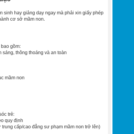
n sinh hay giảng dạy ngay mà phải xin giấy phép
n hành cơ sở mầm non.
, bao gồm:
h sáng, thông thoáng và an toàn
 dục mầm non
óc trẻ:
eo quy định
 trung cấp/cao đẳng sư phạm mầm non trở lên)