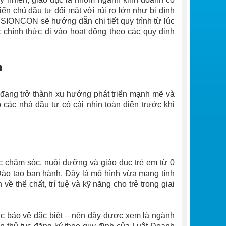
ến chủ đầu tư đối mặt với rủi ro lớn như bị đình
ISIONCON sẽ hướng dẫn chi tiết quy trình từ lúc
c chính thức đi vào hoạt động theo các quy định
n
 đang trở thành xu hướng phát triển mạnh mẽ và
 các nhà đầu tư có cái nhìn toàn diện trước khi
c chăm sóc, nuôi dưỡng và giáo dục trẻ em từ 0
Đào tạo ban hành. Đây là mô hình vừa mang tính
về thể chất, trí tuệ và kỹ năng cho trẻ trong giai
ợc bảo vệ đặc biệt – nên đây được xem là ngành