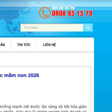
VẤN
TIN TỨC
LIÊN HỆ
dục mầm non 2026
trưởng mạnh mẽ trước làn sóng xã hội hóa giáo
Tuy nhiên, giáo dục là nhóm ngành kinh doanh có