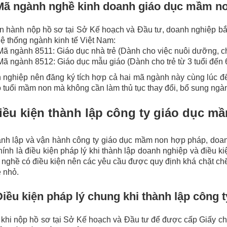
Mã ngành nghề kinh doanh giáo dục mầm no
ến hành nộp hồ sơ tại Sở Kế hoạch và Đầu tư, doanh nghiệp b
ệ thống ngành kinh tế Việt Nam:
Mã ngành 8511: Giáo dục nhà trẻ (Dành cho việc nuôi dưỡng, chă
Mã ngành 8512: Giáo dục mẫu giáo (Dành cho trẻ từ 3 tuổi đến 6
nghiệp nên đăng ký tích hợp cả hai mã ngành này cùng lúc để
 tuổi mầm non mà không cần làm thủ tục thay đổi, bổ sung ngà
Điều kiện thành lập công ty giáo dục m
ành lập và vận hành công ty giáo dục mầm non hợp pháp, doan
hính là điều kiện pháp lý khi thành lập doanh nghiệp và điều 
nghề có điều kiện nên các yêu cầu được quy định khá chặt c
ẻ nhỏ.
Điều kiện pháp lý chung khi thành lập công t
khi nộp hồ sơ tại Sở Kế hoạch và Đầu tư để được cấp Giấy c