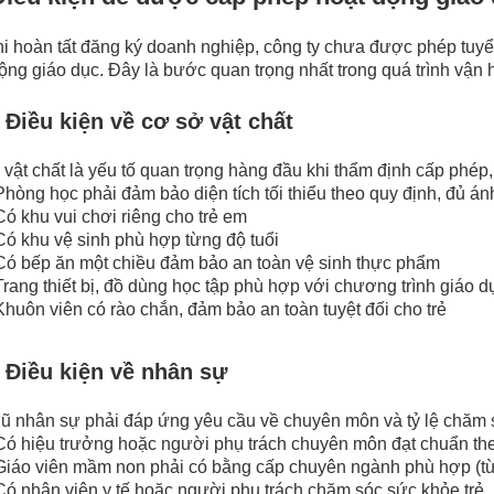
i hoàn tất đăng ký doanh nghiệp, công ty chưa được phép tuyể
ộng giáo dục. Đây là bước quan trọng nhất trong quá trình vậ
1 Điều kiện về cơ sở vật chất
vật chất là yếu tố quan trọng hàng đầu khi thẩm định cấp phép
Phòng học phải đảm bảo diện tích tối thiểu theo quy định, đủ án
Có khu vui chơi riêng cho trẻ em
Có khu vệ sinh phù hợp từng độ tuổi
Có bếp ăn một chiều đảm bảo an toàn vệ sinh thực phẩm
Trang thiết bị, đồ dùng học tập phù hợp với chương trình giáo
Khuôn viên có rào chắn, đảm bảo an toàn tuyệt đối cho trẻ
2 Điều kiện về nhân sự
ũ nhân sự phải đáp ứng yêu cầu về chuyên môn và tỷ lệ chăm s
Có hiệu trưởng hoặc người phụ trách chuyên môn đạt chuẩn th
Giáo viên mầm non phải có bằng cấp chuyên ngành phù hợp (từ
Có nhân viên y tế hoặc người phụ trách chăm sóc sức khỏe trẻ