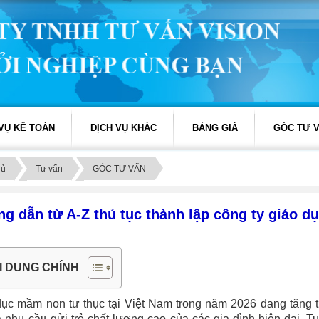
 VỤ KẾ TOÁN
DỊCH VỤ KHÁC
BẢNG GIÁ
GÓC TƯ 
hủ
Tư vấn
GÓC TƯ VẤN
g dẫn từ A-Z thủ tục thành lập công ty giáo 
I DUNG CHÍNH
dục mầm non tư thục tại Việt Nam trong năm 2026 đang tăng 
 nhu cầu gửi trẻ chất lượng cao của các gia đình hiện đại. 