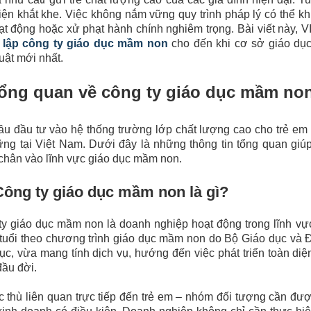
iện khắt khe. Việc không nắm vững quy trình pháp lý có thể khi
ạt động hoặc xử phạt hành chính nghiêm trọng. Bài viết này, V
 lập công ty giáo dục mầm non
​ cho đến khi cơ sở giáo dụ
uật mới nhất.
Tổng quan về công ty giáo dục mầm no
u đầu tư vào hệ thống trường lớp chất lượng cao cho trẻ em
ng tại Việt Nam. Dưới đây là những thông tin tổng quan giúp
chân vào lĩnh vực giáo dục mầm non.
Công ty giáo dục mầm non là gì?
y giáo dục mầm non là doanh nghiệp hoạt động trong lĩnh vự
tuổi theo chương trình giáo dục mầm non do Bộ Giáo dục và 
ục, vừa mang tính dịch vụ, hướng đến việc phát triển toàn diện 
ầu đời.
 thù liên quan trực tiếp đến trẻ em – nhóm đối tượng cần đư