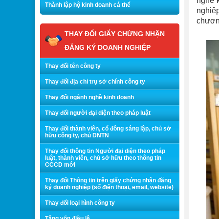
nghề k
Thành lập hộ kinh doanh cá thể
nghiệ
chương
THAY ĐỔI GIẤY CHỨNG NHẬN
ĐĂNG KÝ DOANH NGHIỆP
Thay đổi tên công ty
Thay đổi địa chỉ trụ sở chính công ty
Thay đổi ngành nghề kinh doanh
Thay đổi người đại diện theo pháp luật
Thay đổi thành viên, cổ đông sáng lập, chủ sở
hữu công ty, chủ DNTN
Thay đổi thông tin Người đại diện theo pháp
luật, thành viên, chủ sở hữu theo thông tin
CCCD mới
Thay đổi Thông tin trên giấy chứng nhận đăng
ký doanh nghiệp (số điện thoại, email, website)
Thay đổi loại hình công ty
Tăng vốn điều lệ