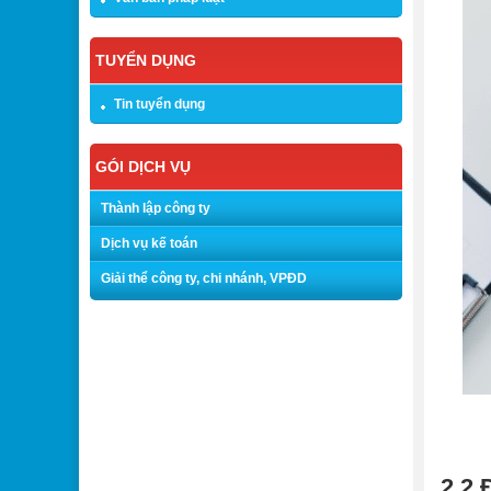
TUYỂN DỤNG
Tin tuyển dụng
GÓI DỊCH VỤ
Thành lập công ty
Dịch vụ kế toán
Giải thể công ty, chi nhánh, VPĐD
2.2 