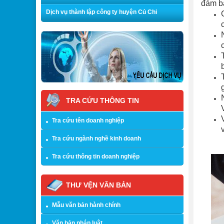
đảm bả
Dịch vụ thành lập công ty huyện Củ Chi
TRA CỨU THÔNG TIN
Tra cứu tên doanh nghiệp
Tra cứu ngành nghề kinh doanh
Tra cứu thông tin doanh nghiệp
THƯ VỆN VĂN BẢN
Mẫu văn bản hành chính
Văn bản pháp luật