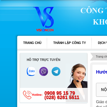
TRANG CHỦ
THÀNH LẬP CÔNG TY
DỊCH
Trang c
HỖ TRỢ TRỰC TUYẾN
Hướn
NỘ
0908 95 15 79
Hotline:
(028) 6261 5511
Giáo 
dục và