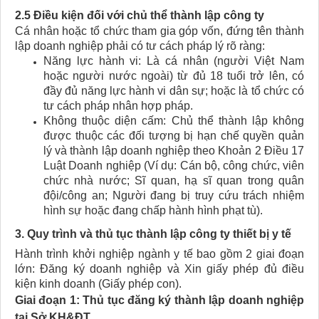
2.5 Điều kiện đối với chủ thể thành lập công ty
Cá nhân hoặc tổ chức tham gia góp vốn, đứng tên thành
lập doanh nghiệp phải có tư cách pháp lý rõ ràng:
Năng lực hành vi: Là cá nhân (người Việt Nam
hoặc người nước ngoài) từ đủ 18 tuổi trở lên, có
đầy đủ năng lực hành vi dân sự; hoặc là tổ chức có
tư cách pháp nhân hợp pháp.
Không thuộc diện cấm: Chủ thể thành lập không
được thuộc các đối tượng bị hạn chế quyền quản
lý và thành lập doanh nghiệp theo Khoản 2 Điều 17
Luật Doanh nghiệp (Ví dụ: Cán bộ, công chức, viên
chức nhà nước; Sĩ quan, hạ sĩ quan trong quân
đội/công an; Người đang bị truy cứu trách nhiệm
hình sự hoặc đang chấp hành hình phạt tù).
3. Quy trình và thủ tục thành lập công ty thiết bị y tế
Hành trình khởi nghiệp ngành y tế bao gồm 2 giai đoạn
lớn: Đăng ký doanh nghiệp và Xin giấy phép đủ điều
kiện kinh doanh (Giấy phép con).
Giai đoạn 1: Thủ tục đăng ký thành lập doanh nghiệp
tại Sở KH&ĐT