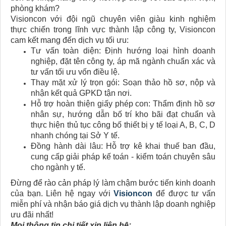
phòng khám?
Visioncon với đội ngũ chuyên viên giàu kinh nghiệm
thực chiến trong lĩnh vực thành lập công ty, Visioncon
cam kết mang đến dịch vụ tối ưu:
Tư vấn toàn diện: Định hướng loại hình doanh
nghiệp, đặt tên công ty, áp mã ngành chuẩn xác và
tư vấn tối ưu vốn điều lệ.
Thay mặt xử lý trọn gói: Soạn thảo hồ sơ, nộp và
nhận kết quả GPKD tận nơi.
Hỗ trợ hoàn thiện giấy phép con: Thẩm định hồ sơ
nhân sự, hướng dẫn bố trí kho bãi đạt chuẩn và
thực hiện thủ tục công bố thiết bị y tế loại A, B, C, D
nhanh chóng tại Sở Y tế.
Đồng hành dài lâu: Hỗ trợ kê khai thuế ban đầu,
cung cấp giải pháp kế toán - kiểm toán chuyên sâu
cho ngành y tế.
Đừng để rào cản pháp lý làm chậm bước tiến kinh doanh
của bạn. Liên hệ ngay với
Visioncon
để được tư vấn
miễn phí và nhận báo giá dịch vụ thành lập doanh nghiệp
ưu đãi nhất!
Mọi thông tin chi tiết xin liên hệ: