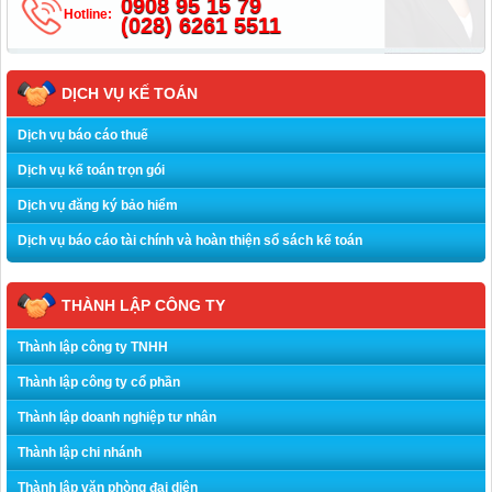
0908 95 15 79
Hotline:
(028) 6261 5511
DỊCH VỤ KẾ TOÁN
Dịch vụ báo cáo thuế
Dịch vụ kế toán trọn gói
Dịch vụ đăng ký bảo hiểm
Dịch vụ báo cáo tài chính và hoàn thiện sổ sách kế toán
THÀNH LẬP CÔNG TY
Thành lập công ty TNHH
Thành lập công ty cổ phần
Thành lập doanh nghiệp tư nhân
Thành lập chi nhánh
Thành lập văn phòng đại diện