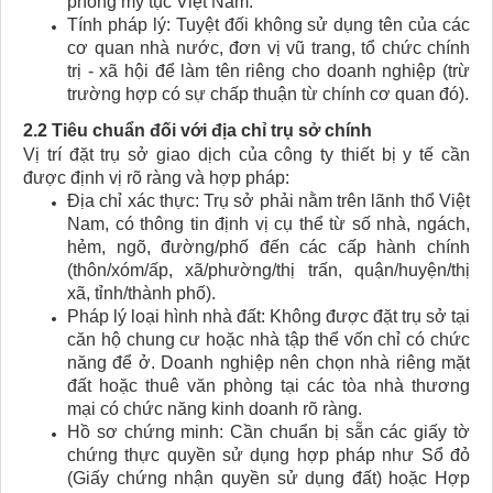
phong mỹ tục Việt Nam.
Tính pháp lý: Tuyệt đối không sử dụng tên của các
cơ quan nhà nước, đơn vị vũ trang, tổ chức chính
trị - xã hội để làm tên riêng cho doanh nghiệp (trừ
trường hợp có sự chấp thuận từ chính cơ quan đó).
2.2 Tiêu chuẩn đối với địa chỉ trụ sở chính
Vị trí đặt trụ sở giao dịch của công ty thiết bị y tế cần
được định vị rõ ràng và hợp pháp:
Địa chỉ xác thực: Trụ sở phải nằm trên lãnh thổ Việt
Nam, có thông tin định vị cụ thể từ số nhà, ngách,
hẻm, ngõ, đường/phố đến các cấp hành chính
(thôn/xóm/ấp, xã/phường/thị trấn, quận/huyện/thị
xã, tỉnh/thành phố).
Pháp lý loại hình nhà đất: Không được đặt trụ sở tại
căn hộ chung cư hoặc nhà tập thể vốn chỉ có chức
năng để ở. Doanh nghiệp nên chọn nhà riêng mặt
đất hoặc thuê văn phòng tại các tòa nhà thương
mại có chức năng kinh doanh rõ ràng.
Hồ sơ chứng minh: Cần chuẩn bị sẵn các giấy tờ
chứng thực quyền sử dụng hợp pháp như Sổ đỏ
(Giấy chứng nhận quyền sử dụng đất) hoặc Hợp