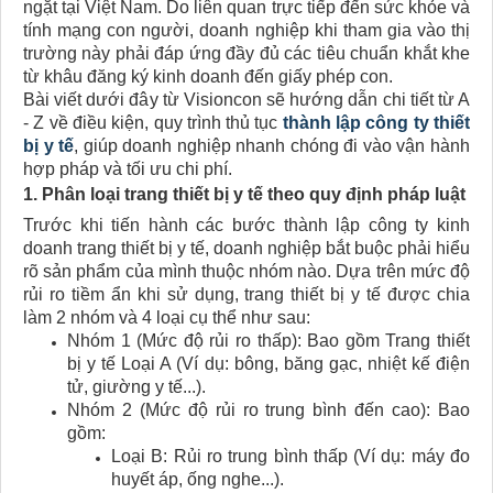
ngặt tại Việt Nam. Do liên quan trực tiếp đến sức khỏe và
tính mạng con người, doanh nghiệp khi tham gia vào thị
trường này phải đáp ứng đầy đủ các tiêu chuẩn khắt khe
từ khâu đăng ký kinh doanh đến giấy phép con.
Bài viết dưới đây từ Visioncon sẽ hướng dẫn chi tiết từ A
- Z về điều kiện, quy trình thủ tục
thành lập công ty thiết
bị y tế
, giúp doanh nghiệp nhanh chóng đi vào vận hành
hợp pháp và tối ưu chi phí.
1. Phân loại trang thiết bị y tế theo quy định pháp luật
Trước khi tiến hành các bước thành lập công ty kinh
doanh trang thiết bị y tế, doanh nghiệp bắt buộc phải hiểu
rõ sản phẩm của mình thuộc nhóm nào. Dựa trên mức độ
rủi ro tiềm ẩn khi sử dụng, trang thiết bị y tế được chia
làm 2 nhóm và 4 loại cụ thể như sau:
Nhóm 1 (Mức độ rủi ro thấp): Bao gồm Trang thiết
bị y tế Loại A (Ví dụ: bông, băng gạc, nhiệt kế điện
tử, giường y tế...).
Nhóm 2 (Mức độ rủi ro trung bình đến cao): Bao
gồm:
Loại B: Rủi ro trung bình thấp (Ví dụ: máy đo
huyết áp, ống nghe...).