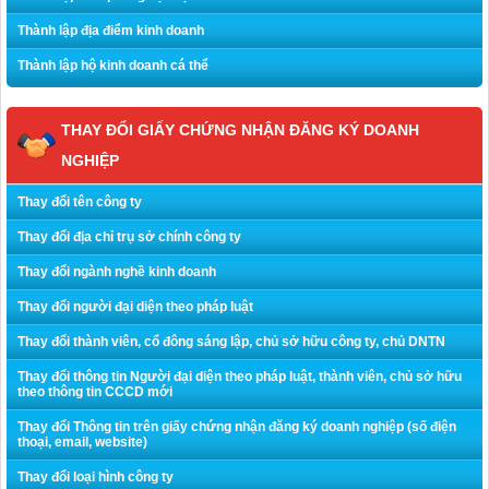
Thành lập địa điểm kinh doanh
Thành lập hộ kinh doanh cá thể
THAY ĐỔI GIẤY CHỨNG NHẬN ĐĂNG KÝ DOANH
NGHIỆP
Thay đổi tên công ty
Thay đổi địa chỉ trụ sở chính công ty
Thay đổi ngành nghề kinh doanh
Thay đổi người đại diện theo pháp luật
Thay đổi thành viên, cổ đông sáng lập, chủ sở hữu công ty, chủ DNTN
Thay đổi thông tin Người đại diện theo pháp luật, thành viên, chủ sở hữu
theo thông tin CCCD mới
Thay đổi Thông tin trên giấy chứng nhận đăng ký doanh nghiệp (số điện
thoại, email, website)
Thay đổi loại hình công ty