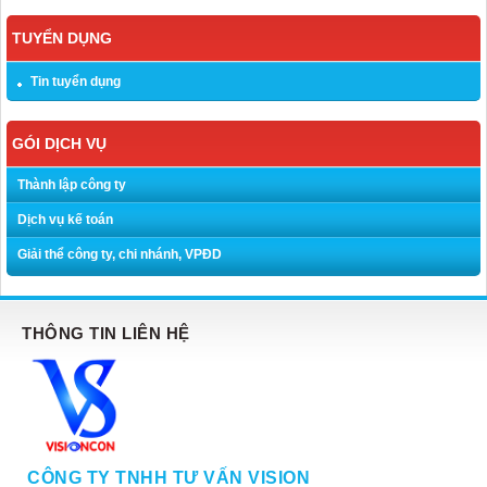
TUYỂN DỤNG
Tin tuyển dụng
GÓI DỊCH VỤ
Thành lập công ty
Dịch vụ kế toán
Giải thể công ty, chi nhánh, VPĐD
THÔNG TIN LIÊN HỆ
CÔNG TY TNHH TƯ VẤN VISION