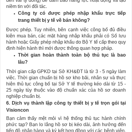
đến vài tỷ đồng) để đảm bảo năng lực hoạt động và tạo
niềm tin với đối tác.
Công ty có được phép nhập khẩu trực tiếp
trang thiết bị y tế về bán không?
Được phép. Tuy nhiên, bên cạnh việc công bố đủ điều
kiện mua bán, các mặt hàng nhập khẩu phải có Số lưu
hành hoặc Giấy phép nhập khẩu do Bộ Y tế cấp theo quy
định hiện hành thì mới được thông quan hợp pháp.
Thời gian hoàn thành toàn bộ thủ tục là bao
lâu?
Thời gian cấp GPKD tại Sở KH&ĐT là từ 3 - 5 ngày làm
việc. Thời gian chuẩn bị hồ sơ kho bãi, nhân sự và thực
hiện thủ tục công bố tại Sở Y tế thường kéo dài từ 15 -
25 ngày tùy thuộc vào độ chuẩn xác của hồ sơ doanh
nghiệp chuẩn bị.
6. Dịch vụ thành lập công ty thiết bị y tế trọn gói tại
Visioncon
Bạn cảm thấy mệt mỏi vì hệ thống thủ tục hành chính
phức tạp? Bạn lo lắng hồ sơ bị kéo dài, ảnh hưởng đến
tiến độ nhập hàng và ký kết hợp đồng với các bệnh viện,