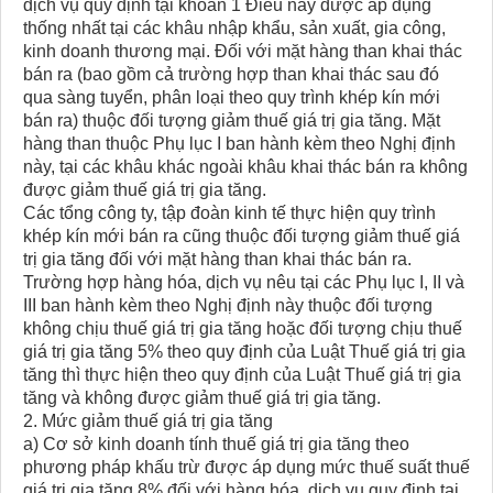
dịch vụ quy định tại khoản 1 Điều này được áp dụng
thống nhất tại các khâu nhập khẩu, sản xuất, gia công,
kinh doanh thương mại. Đối với mặt hàng than khai thác
bán ra (bao gồm cả trường hợp than khai thác sau đó
qua sàng tuyển, phân loại theo quy trình khép kín mới
bán ra) thuộc đối tượng giảm thuế giá trị gia tăng. Mặt
hàng than thuộc Phụ lục I ban hành kèm theo Nghị định
này, tại các khâu khác ngoài khâu khai thác bán ra không
được giảm thuế giá trị gia tăng.
Các tổng công ty, tập đoàn kinh tế thực hiện quy trình
khép kín mới bán ra cũng thuộc đối tượng giảm thuế giá
trị gia tăng đối với mặt hàng than khai thác bán ra.
Trường hợp hàng hóa, dịch vụ nêu tại các Phụ lục I, II và
III ban hành kèm theo Nghị định này thuộc đối tượng
không chịu thuế giá trị gia tăng hoặc đối tượng chịu thuế
giá trị gia tăng 5% theo quy định của Luật Thuế giá trị gia
tăng thì thực hiện theo quy định của Luật Thuế giá trị gia
tăng và không được giảm thuế giá trị gia tăng.
2. Mức giảm thuế giá trị gia tăng
a) Cơ sở kinh doanh tính thuế giá trị gia tăng theo
phương pháp khấu trừ được áp dụng mức thuế suất thuế
giá trị gia tăng 8% đối với hàng hóa, dịch vụ quy định tại