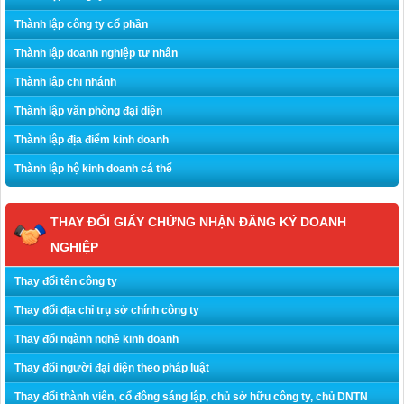
Thành lập công ty cổ phần
Thành lập doanh nghiệp tư nhân
Thành lập chi nhánh
Thành lập văn phòng đại diện
Thành lập địa điểm kinh doanh
Thành lập hộ kinh doanh cá thể
THAY ĐỔI GIẤY CHỨNG NHẬN ĐĂNG KÝ DOANH
NGHIỆP
Thay đổi tên công ty
Thay đổi địa chỉ trụ sở chính công ty
Thay đổi ngành nghề kinh doanh
Thay đổi người đại diện theo pháp luật
Thay đổi thành viên, cổ đông sáng lập, chủ sở hữu công ty, chủ DNTN