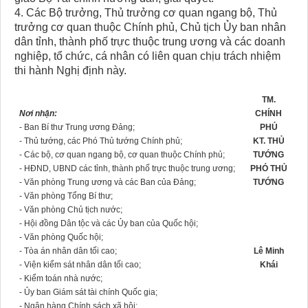
4. Các Bộ trưởng, Thủ trưởng cơ quan ngang bộ, Thủ
trưởng cơ quan thuộc Chính phủ, Chủ tịch Ủy ban nhân
dân tỉnh, thành phố trực thuộc trung ương và các doanh
nghiệp, tổ chức, cá nhân có liên quan chịu trách nhiệm
thi hành Nghị định này.
TM.
Nơi nhận:
CHÍNH
- Ban Bí thư Trung ương Đảng;
PHỦ
- Thủ tướng, các Phó Thủ tướng Chính phủ;
KT. THỦ
- Các bộ, cơ quan ngang bộ, cơ quan thuộc Chính phủ;
TƯỚNG
- HĐND, UBND các tỉnh, thành phố trực thuộc trung ương;
PHÓ THỦ
- Văn phòng Trung ương và các Ban của Đảng;
TƯỚNG
- Văn phòng Tổng Bí thư;
- Văn phòng Chủ tịch nước;
- Hội đồng Dân tộc và các Ủy ban của Quốc hội;
- Văn phòng Quốc hội;
- Tòa án nhân dân tối cao;
Lê Minh
- Viện kiểm sát nhân dân tối cao;
Khái
- Kiểm toán nhà nước;
- Ủy ban Giám sát tài chính Quốc gia;
- Ngân hàng Chính sách xã hội;