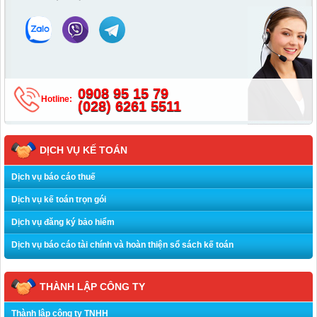
0908 95 15 79
Hotline:
(028) 6261 5511
DỊCH VỤ KẾ TOÁN
Dịch vụ báo cáo thuế
Dịch vụ kế toán trọn gói
Dịch vụ đăng ký bảo hiểm
Dịch vụ báo cáo tài chính và hoàn thiện sổ sách kế toán
THÀNH LẬP CÔNG TY
Thành lập công ty TNHH