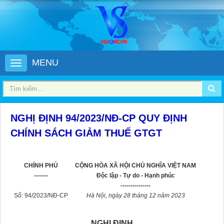
MENU
NGHỊ ĐỊNH 94/2023/NĐ-CP QUY ĐỊNH
CHÍNH SÁCH GIẢM THUẾ GTGT
CHÍNH PHỦ
CỘNG HÒA XÃ HỘI CHỦ NGHĨA VIỆT NAM
-------
Độc lập - Tự do - Hạnh phúc
---------------
Số: 94/2023/NĐ-CP
Hà Nội, ngày 28 tháng 12 năm 2023
NGHỊ ĐỊNH