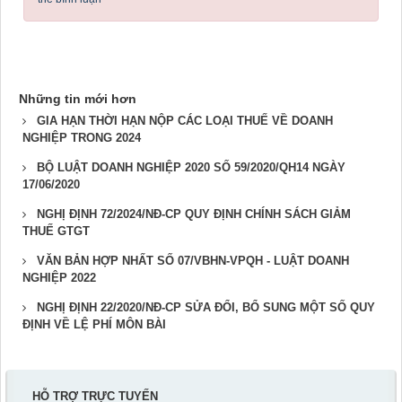
Những tin mới hơn
GIA HẠN THỜI HẠN NỘP CÁC LOẠI THUẾ VỀ DOANH
NGHIỆP TRONG 2024
BỘ LUẬT DOANH NGHIỆP 2020 SỐ 59/2020/QH14 NGÀY
17/06/2020
NGHỊ ĐỊNH 72/2024/NĐ-CP QUY ĐỊNH CHÍNH SÁCH GIẢM
THUẾ GTGT
VĂN BẢN HỢP NHẤT SỐ 07/VBHN-VPQH - LUẬT DOANH
NGHIỆP 2022
NGHỊ ĐỊNH 22/2020/NĐ-CP SỬA ĐỔI, BỔ SUNG MỘT SỐ QUY
ĐỊNH VỀ LỆ PHÍ MÔN BÀI
HỖ TRỢ TRỰC TUYẾN