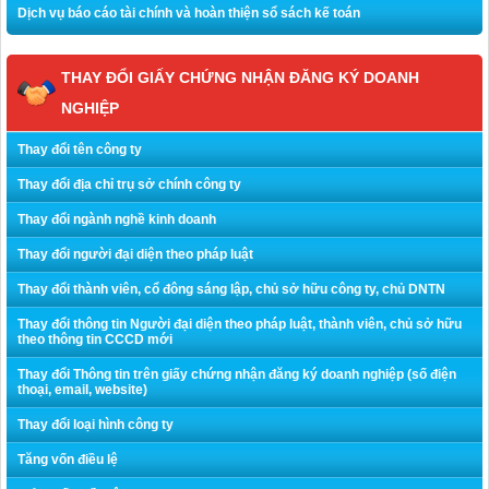
Dịch vụ báo cáo tài chính và hoàn thiện sổ sách kế toán
THAY ĐỔI GIẤY CHỨNG NHẬN ĐĂNG KÝ DOANH
NGHIỆP
Thay đổi tên công ty
Thay đổi địa chỉ trụ sở chính công ty
Thay đổi ngành nghề kinh doanh
Thay đổi người đại diện theo pháp luật
Thay đổi thành viên, cổ đông sáng lập, chủ sở hữu công ty, chủ DNTN
Thay đổi thông tin Người đại diện theo pháp luật, thành viên, chủ sở hữu
theo thông tin CCCD mới
Thay đổi Thông tin trên giấy chứng nhận đăng ký doanh nghiệp (số điện
thoại, email, website)
Thay đổi loại hình công ty
Tăng vốn điều lệ