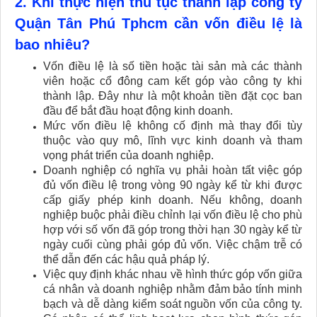
2. Khi thực hiện thủ tục thành lập công ty
Quận Tân Phú Tphcm cần vốn điều lệ là
bao nhiêu?
Vốn điều lệ là số tiền hoặc tài sản mà các thành
viên hoặc cổ đông cam kết góp vào công ty khi
thành lập. Đây như là một khoản tiền đặt cọc ban
đầu để bắt đầu hoạt động kinh doanh.
Mức vốn điều lệ không cố định mà thay đổi tùy
thuộc vào quy mô, lĩnh vực kinh doanh và tham
vọng phát triển của doanh nghiệp.
Doanh nghiệp có nghĩa vụ phải hoàn tất việc góp
đủ vốn điều lệ trong vòng 90 ngày kể từ khi được
cấp giấy phép kinh doanh. Nếu không, doanh
nghiệp buộc phải điều chỉnh lại vốn điều lệ cho phù
hợp với số vốn đã góp trong thời hạn 30 ngày kể từ
ngày cuối cùng phải góp đủ vốn. Việc chậm trễ có
thể dẫn đến các hậu quả pháp lý.
Việc quy định khác nhau về hình thức góp vốn giữa
cá nhân và doanh nghiệp nhằm đảm bảo tính minh
bạch và dễ dàng kiểm soát nguồn vốn của công ty.