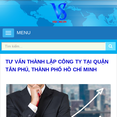
MENU
TƯ VẤN THÀNH LẬP CÔNG TY TẠI QUẬN
TÂN PHÚ, THÀNH PHỐ HỒ CHÍ MINH