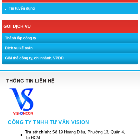
Tin tuyển dụng
GÓI DỊCH VỤ
Thành lập công ty
Dịch vụ kế toán
Giải thể công ty, chi nhánh, VPĐD
THÔNG TIN LIÊN HỆ
CÔNG TY TNHH TƯ VẤN VISION
Trụ sở chính:
Số 19 Hoàng Diệu, Phường 13, Quận 4,
Tp.HCM