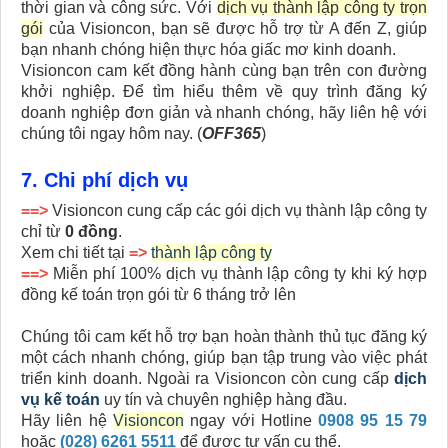
thời gian và công sức. Với
dịch vụ thành lập công ty trọn
gói
của Visioncon, bạn sẽ được hỗ trợ từ A đến Z, giúp
bạn nhanh chóng hiện thực hóa giấc mơ kinh doanh.
Visioncon cam kết đồng hành cùng bạn trên con đường
khởi nghiệp. Để tìm hiểu thêm về quy trình đăng ký
doanh nghiệp đơn giản và nhanh chóng, hãy liên hệ với
chúng tôi ngay hôm nay. (
OFF365
)
7. Chi phí dịch vụ
==>
Visioncon cung cấp các gói dịch vụ thành lập công ty
chỉ từ
0 đồng
.
Xem chi tiết tại
=>
thành lập công ty
==>
Miễn phí 100% dịch vụ thành lập công ty khi ký hợp
đồng kế toán trọn gói từ 6 tháng trở lên
Chúng tôi cam kết hỗ trợ bạn hoàn thành thủ tục đăng ký
một cách nhanh chóng, giúp bạn tập trung vào việc phát
triển kinh doanh. Ngoài ra Visioncon còn cung cấp
dịch
vụ kế toán
uy tín và chuyên nghiệp hàng đầu.
Hãy liên hệ
Visioncon
ngay với Hotline
0908 95 15 79
hoặc
(028) 6261 5511
để được tư vấn cụ thể.