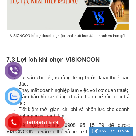
VISIONCON hỗ trợ doanh nghiệp khai thuế ban đầu nhanh và trọn gói.
7.3 Lợi ích khi chọn VISIONCON
Tư vấn chi tiết, rõ ràng từng bước khai thuế ban
đầu;
Thay mặt doanh nghiệp làm việc với cơ quan thuế;
Đảm bảo hồ sơ đúng chuẩn, hạn chế rủi ro bị trả
lại;
Tiết kiệm thời gian, chi phí và nhân lực cho doanh
nghiệp mới thành lập.
0908951579
Liên hệ ngay Hotline: 0908 95 15 79 để được
ĐĂNG KÝ TƯ VẤN
VISIONCON tư vấn cụ thể và hỗ trợ hoàn tất thủ tục khai