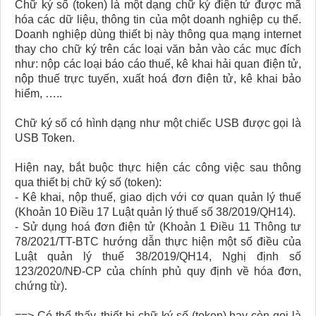
Chữ ký số (token) là một dạng chữ ký điện tử được mã
hóa các dữ liệu, thông tin của một doanh nghiệp cụ thể.
Doanh nghiệp dùng thiết bị này thông qua mạng internet
thay cho chữ ký trên các loại văn bản vào các mục đích
như: nộp các loại báo cáo thuế, kê khai hải quan điện tử,
nộp thuế trực tuyến, xuất hoá đơn điện tử, kê khai bảo
hiểm, …..
Chữ ký số có hình dạng như một chiếc USB được gọi là
USB Token.
Hiện nay, bắt buộc thực hiện các công việc sau thông
qua thiết bị chữ ký số (token):
- Kê khai, nộp thuế, giao dịch với cơ quan quản lý thuế
(Khoản 10 Điều 17 Luật quản lý thuế số 38/2019/QH14).
- Sử dụng hoá đơn điện tử (Khoản 1 Điều 11 Thông tư
78/2021/TT-BTC hướng dẫn thực hiện một số điều của
Luật quản lý thuế 38/2019/QH14, Nghị định số
123/2020/NĐ-CP của chính phủ quy định về hóa đơn,
chứng từ).
==> Có thể thấy, thiết bị chữ ký số (token) hay còn gọi là