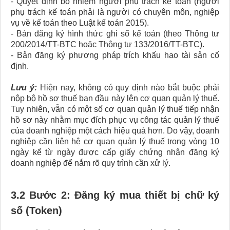
- Quyết định bổ nhiệm người phụ trách kế toán (người
phụ trách kế toán phải là người có chuyên môn, nghiệp
vụ về kế toán theo Luật kế toán 2015).
- Bản đăng ký hình thức ghi sổ kế toán (theo Thông tư
200/2014/TT-BTC hoặc Thông tư 133/2016/TT-BTC).
- Bản đăng ký phương pháp trích khấu hao tài sản cố
định.
Lưu ý:
Hiện nay, không có quy định nào bắt buộc phải
nộp bộ hồ sơ thuế ban đầu này lên cơ quan quản lý thuế.
Tuy nhiên, vẫn có một số cơ quan quản lý thuế tiếp nhận
hồ sơ này nhằm mục đích phục vụ công tác quản lý thuế
của doanh nghiệp một cách hiệu quả hơn. Do vậy, doanh
nghiệp cần liên hệ cơ quan quản lý thuế trong vòng 10
ngày kể từ ngày được cấp giấy chứng nhận đăng ký
doanh nghiệp để nắm rõ quy trình cần xử lý.
3.2 Bước 2: Đăng ký mua thiết bị chữ ký
số (Token)