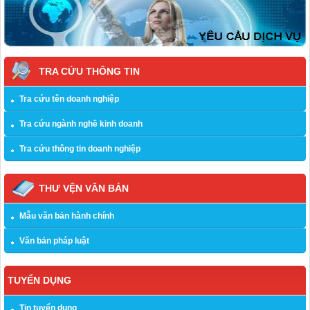
TRA CỨU THÔNG TIN
Tra cứu tên doanh nghiệp
Tra cứu ngành nghề kinh doanh
Tra cứu thông tin doanh nghiệp
THƯ VỆN VĂN BẢN
Mẫu văn bản hành chính
Văn bản pháp luật
TUYỂN DỤNG
Tin tuyển dụng