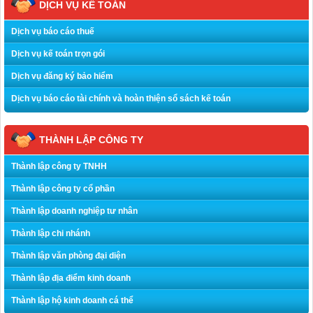
DỊCH VỤ KẾ TOÁN
Dịch vụ báo cáo thuế
Dịch vụ kế toán trọn gói
Dịch vụ đăng ký bảo hiểm
Dịch vụ báo cáo tài chính và hoàn thiện sổ sách kế toán
THÀNH LẬP CÔNG TY
Thành lập công ty TNHH
Thành lập công ty cổ phần
Thành lập doanh nghiệp tư nhân
Thành lập chi nhánh
Thành lập văn phòng đại diện
Thành lập địa điểm kinh doanh
Thành lập hộ kinh doanh cá thể