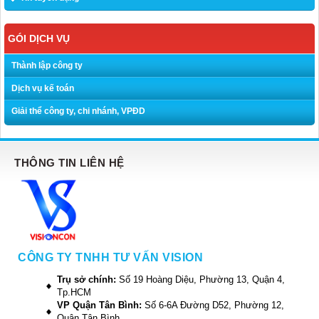
GÓI DỊCH VỤ
Thành lập công ty
Dịch vụ kế toán
Giải thể công ty, chi nhánh, VPĐD
THÔNG TIN LIÊN HỆ
CÔNG TY TNHH TƯ VẤN VISION
Trụ sở chính:
Số 19 Hoàng Diệu, Phường 13, Quận 4,
Tp.HCM
VP Quận Tân Bình:
Số 6-6A Đường D52, Phường 12,
Quận Tân Bình