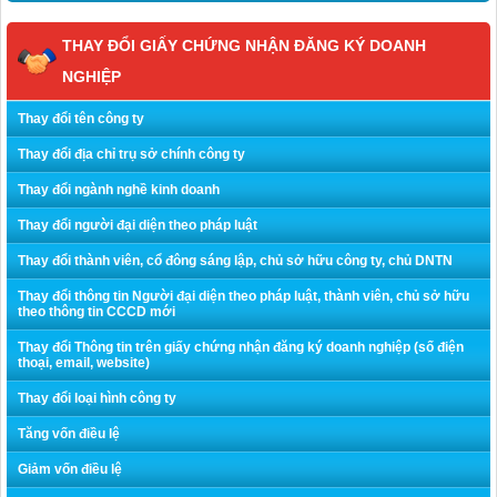
THAY ĐỔI GIẤY CHỨNG NHẬN ĐĂNG KÝ DOANH
NGHIỆP
Thay đổi tên công ty
Thay đổi địa chỉ trụ sở chính công ty
Thay đổi ngành nghề kinh doanh
Thay đổi người đại diện theo pháp luật
Thay đổi thành viên, cổ đông sáng lập, chủ sở hữu công ty, chủ DNTN
Thay đổi thông tin Người đại diện theo pháp luật, thành viên, chủ sở hữu
theo thông tin CCCD mới
Thay đổi Thông tin trên giấy chứng nhận đăng ký doanh nghiệp (số điện
thoại, email, website)
Thay đổi loại hình công ty
Tăng vốn điều lệ
Giảm vốn điều lệ