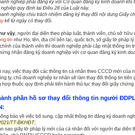
oanh nghiệp phải đăng ký với Cơ quan đăng ký kinh doanh khi 
nghiệp quy định tại Điều 28 của Luật này.
nh nghiệp chịu trách nhiệm đăng ký thay đổi nội dung Giấy 
ày
kể từ ngày có thay đổi.
hư vậy
,
người đại diện theo pháp luật, thành viên, chủ sở hữu
ông tin
như Họ, tên, địa chỉ liên lạc, quốc tịch, số giấy tờ pháp 
 chính của thành viên thì doanh nghiệp phải cập nhật thông tin t
chứng nhận đăng ký doanh nghiệp với cơ quan đăng ký kinh d
nay, việc thay đổi các thông tin cá nhân theo CCCD mới của
n
ng ty, chủ doanh nghiệp tư nhân
sẽ làm thay đổi thông tin trê
 hợp thuộc quy định phải tiến hành thủ tục thay đổi giấy chứn
Thành phần hồ sơ thay đổi thông tin người ĐDPL
N:
ng báo về việc bổ sung, cập nhật thông tin đăng ký doanh ng
/2021/TT-BKHĐT
;
sao giấy tờ pháp lý mới của cá nhân đối với người đại diện th