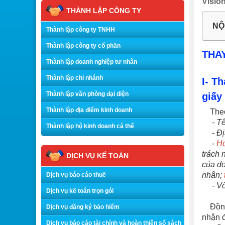
Visio
THÀNH LẬP CÔNG TY
NỘ
Thành lập công ty TNHH
Thành lập công ty cổ phần
THA
Thành lập doanh nghiệp tư nhân
Thành lập chi nhánh
I- T
h
Thành lập văn phòng đại diện
giấy
Thành lập địa điểm kinh doanh
The
- Tên
Thành lập hộ kinh doanh cá thể
-
Đị
-
Họ
trách 
DỊCH VỤ KẾ TOÁN
của do
nhân;
Dịch vụ báo cáo thuế
-
Vố
Dịch vụ kế toán trọn gói
Đồng
Dịch vụ đăng ký bảo hiểm
nhận 
Dịch vụ báo cáo tài chính và hoàn thiện sổ sách