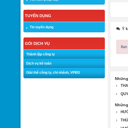
TUYỂN DỤNG
Tin tuyển dụng
Ý k
GÓI DỊCH VỤ
Bạn 
Thành lập công ty
Dịch vụ kế toán
Giải thể công ty, chi nhánh, VPĐD
Những
THA
QUY
Những 
HƯỚ
THỦ