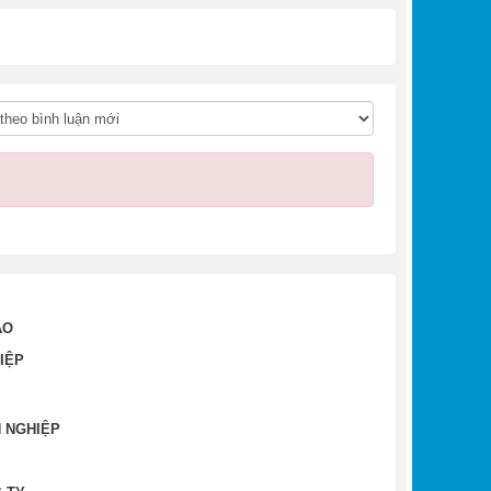
ÀO
IỆP
 NGHIỆP