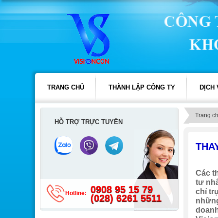
TRANG CHỦ
THÀNH LẬP CÔNG TY
DỊCH
Trang c
HỖ TRỢ TRỰC TUYẾN
THA
Các t
tư nhâ
0908 95 15 79
chỉ t
Hotline:
(028) 6261 5511
những
doanh