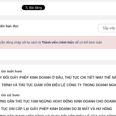
iến bạn đọc
cần đăng nhập với tư cách là
Thành viên chính thức
để có thể bình luận
 tin mới hơn
Y ĐỔI GIẤY PHÉP KINH DOANH Ở ĐÂU, THỦ TỤC CHI TIẾT NHƯ THẾ N
 TRÌNH VÀ THỦ TỤC GIẢM VỐN ĐIỀU LỆ CÔNG TY TRONG DOANH NGH
tin cũ hơn
NG DẪN THỦ TỤC TẠM NGỪNG HOẠT ĐỘNG KINH DOANH CHO DOANH
 TỤC XIN CẤP LẠI GIẤY PHÉP KINH DOANH DO BỊ MẤT VÀ HƯ HỎNG