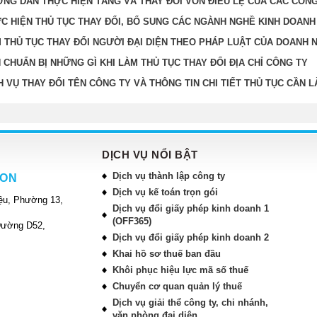
NG DẪN THỰC HIỆN TĂNG VÀ THAY ĐỔI VỐN ĐIỀU LỆ CỦA CÁC CÔNG
C HIỆN THỦ TỤC THAY ĐỔI, BỔ SUNG CÁC NGÀNH NGHỀ KINH DOANH
 THỦ TỤC THAY ĐỔI NGƯỜI ĐẠI DIỆN THEO PHÁP LUẬT CỦA DOANH 
 CHUẨN BỊ NHỮNG GÌ KHI LÀM THỦ TỤC THAY ĐỔI ĐỊA CHỈ CÔNG TY
H VỤ THAY ĐỔI TÊN CÔNG TY VÀ THÔNG TIN CHI TIẾT THỦ TỤC CẦN 
DỊCH VỤ NỔI BẬT
Dịch vụ thành lập công ty
ION
Dịch vụ kế toán trọn gói
ệu, Phường 13,
Dịch vụ đổi giấy phép kinh doanh 1
(OFF365)
Đường D52,
Dịch vụ đổi giấy phép kinh doanh 2
Khai hồ sơ thuế ban đầu
Khôi phục hiệu lực mã số thuế
Chuyển cơ quan quản lý thuế
Dịch vụ giải thể công ty, chi nhánh,
văn phòng đại diện