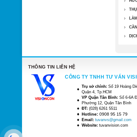
HƯỚ
THỰ
LÀM
CẦN
DỊC
THÔNG TIN LIÊN HỆ
CÔNG TY TNHH TƯ VẤN VIS
Trụ sở chính:
Số 19 Hoàng Di
Quận 4, Tp.HCM
VP Quận Tân Bình:
Số 6-6A 
Phường 12, Quận Tân Bình
ĐT:
(028) 6261 5511
Hotline:
0908 95 15 79
Email:
tuvanvs@gmail.com
Website:
tuvanvision.com