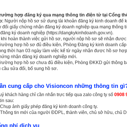
ường hợp đăng ký qua mạng thông tin điện tử tại Cổng thô
p:
Người nộp hồ sơ sử dụng tài khoản đăng ký kinh doanh để kê 
y đổi giấy chứng nhận đăng ký doanh nghiệp qua mạng thông tin 
 đăng ký doanh nghiệp (https://dangkykinhdoanh.gov.vn).
i hoàn thành việc gửi hồ sơ, người nộp hồ sơ sẽ nhận được g
ường hợp hồ sơ đủ điều kiện, Phòng Đăng ký kinh doanh cấp
ong thời hạn 03 ngày làm việc kể từ ngày nhận được hồ sơ hợp
chứng nhận đăng ký doanh nghiệp mới.
ường hợp hồ sơ chưa đủ điều kiện, Phòng ĐKKD gửi thông báo
 cầu sửa đổi, bổ sung hồ sơ.
Cần cung cấp cho Visioncon những thông tin gì
ý khách hàng chỉ cần nhắn trực tiếp qua zalo công ty số
0908 
tin sau:
p ảnh giấy phép đăng ký kinh doanh công ty.
ng tin mới của người ĐDPL, thành viên, chủ sở hữu, chủ D
ổng phí dịch vụ