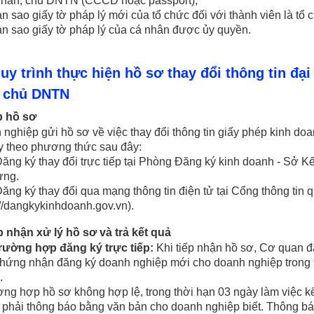
 nhân, chủ DNTN (CCCD hoặc passport);
sao giấy tờ pháp lý mới của tổ chức đối với thành viên là tổ c
 sao giấy tờ pháp lý của cá nhân được ủy quyền.
 Quy trình thực hiện hồ sơ thay đổi thông tin đạ
 chủ DNTN
p hồ sơ
nghiệp gửi hồ sơ về việc thay đổi thông tin giấy phép kinh do
y theo phương thức sau đây:
g ký thay đổi trực tiếp tại Phòng Đăng ký kinh doanh - Sở Kế
ưng.
g ký thay đổi qua mạng thông tin điện tử tại Cổng thông tin 
://dangkykinhdoanh.gov.vn).
p nhận xử lý hồ sơ và trả kết quả
ường hợp đăng ký trực tiếp:
Khi tiếp nhận hồ sơ, Cơ quan đ
hứng nhận đăng ký doanh nghiệp mới cho doanh nghiệp trong t
.
 hợp hồ sơ không hợp lệ, trong thời hạn 03 ngày làm việc k
phải thông báo bằng văn bản cho doanh nghiệp biết. Thông báo