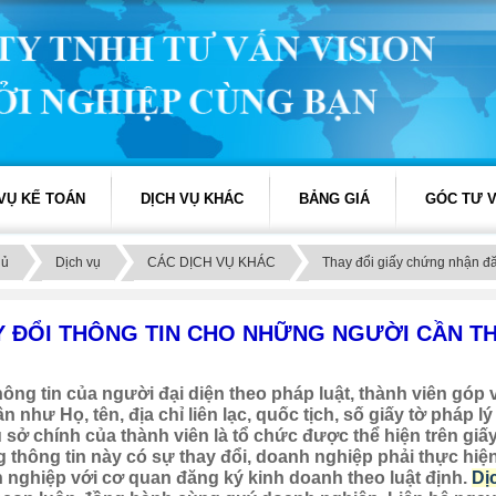
 VỤ KẾ TOÁN
DỊCH VỤ KHÁC
BẢNG GIÁ
GÓC TƯ 
hủ
Dịch vụ
CÁC DỊCH VỤ KHÁC
Thay đổi giấy chứng nhận đ
Y ĐỔI THÔNG TIN CHO NHỮNG NGƯỜI CẦN T
hông tin của người đại diện theo pháp luật, thành viên góp
n như Họ, tên, địa chỉ liên lạc, quốc tịch, số giấy tờ pháp
rụ sở chính của thành viên là tổ chức được thể hiện trên g
 thông tin này có sự thay đổi, doanh nghiệp phải thực hiệ
 nghiệp với cơ quan đăng ký kinh doanh theo luật định.
Dị