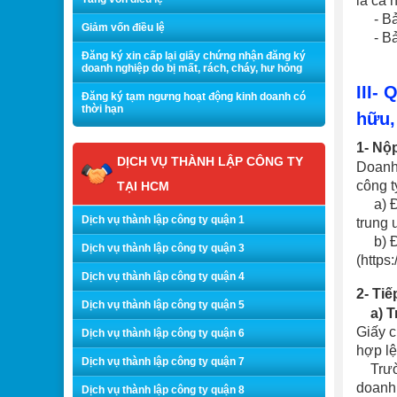
là cá
- Bản 
Giảm vốn điều lệ
- Bản
Đăng ký xin cấp lại giấy chứng nhận đăng ký
doanh nghiệp do bị mất, rách, cháy, hư hỏng
III-
Đăng ký tạm ngưng hoạt động kinh doanh có
thời hạn
hữu,
1- Nộ
DỊCH VỤ THÀNH LẬP CÔNG TY
Doanh 
công t
TẠI HCM
a) Đăn
Dịch vụ thành lập công ty quận 1
trung 
b) Đăn
Dịch vụ thành lập công ty quận 3
(https
Dịch vụ thành lập công ty quận 4
2- Tiế
Dịch vụ thành lập công ty quận 5
a) Tr
Giấy c
Dịch vụ thành lập công ty quận 6
hợp lệ
Dịch vụ thành lập công ty quận 7
Trường
doanh 
Dịch vụ thành lập công ty quận 8