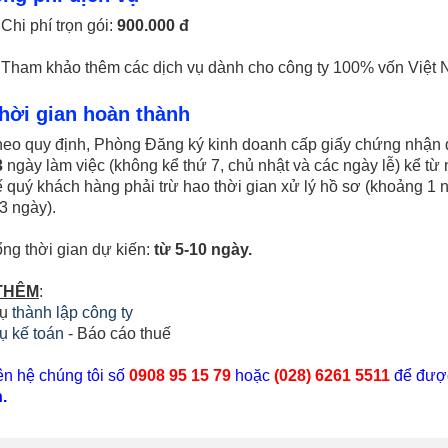
Chi phí trọn gói:
900.000 đ
Tham khảo thêm các dịch vụ dành cho công ty 100% vốn Việt
Thời gian hoàn thành
o quy định, Phòng Đăng ký kinh doanh cấp giấy chứng nhận đ
3
ngày làm việc (không kể thứ 7, chủ nhật và các ngày lễ) kể từ
ế quý khách hàng phải trừ hao thời gian xử lý hồ sơ (khoảng 1 n
3 ngày).
g thời gian dự kiến:
từ 5-10 ngày.
THÊM
:
vụ
thành lập công ty
ụ kế toán
- Báo cáo thuế
ên hệ chúng tôi số
0908 95 15 79
hoặc
(028) 6261 5511
để được
.