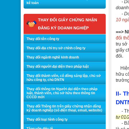
- D
kế toán
doanh 
- Doa
10 ng
THAY ĐỔI GIẤY CHỨNG NHẬN
ĐĂNG KÝ DOANH NGHIỆP
==> N
đổi th
Thay đổi tên công ty
trụ sở
Thay đổi địa chỉ trụ sở chính công ty
giấy 
đổi.
Thay đổi ngành nghề kinh doanh
Thay đổi người đại diện theo pháp luật
Hiện 
hữu cô
Thay đổi thành viên, cổ đông sáng lập, chủ sở
hữu công ty, chủ DNTN
trường
Thay đổi thông tin Người đại diện theo pháp
II- 
luật, thành viên, chủ sở hữu theo thông tin
CCCD mới
DNT
Thay đổi Thông tin trên giấy chứng nhận đăng
ký doanh nghiệp (số điện thoại, email, website)
- Thô
tư 01
Thay đổi loại hình công ty
- Bản 
Tăng vốn điều lệ