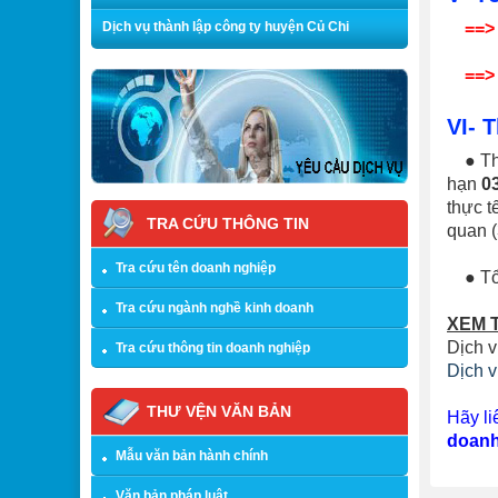
Dịch vụ thành lập công ty huyện Củ Chi
==>
==>
VI- 
● The
hạn
0
thực t
TRA CỨU THÔNG TIN
quan (
Tra cứu tên doanh nghiệp
● Tổn
Tra cứu ngành nghề kinh doanh
XEM 
Dịch 
Tra cứu thông tin doanh nghiệp
Dịch v
THƯ VỆN VĂN BẢN
Hãy li
doanh
Mẫu văn bản hành chính
Văn bản pháp luật