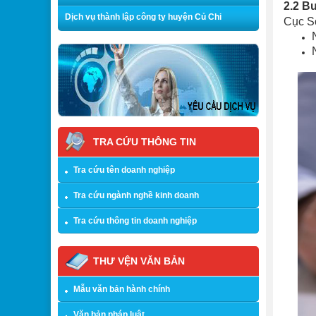
2.2 B
Dịch vụ thành lập công ty huyện Củ Chi
Cục Sở
TRA CỨU THÔNG TIN
Tra cứu tên doanh nghiệp
Tra cứu ngành nghề kinh doanh
Tra cứu thông tin doanh nghiệp
THƯ VỆN VĂN BẢN
Mẫu văn bản hành chính
Văn bản pháp luật