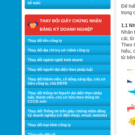
kế toán
Để hiể
trọng 
THAY ĐỔI GIẤY CHỨNG NHẬN
1.1 Nh
ĐĂNG KÝ DOANH NGHIỆP
Nhãn h
cái, t
Thay đổi tên công ty
Theo l
Thay đổi địa chỉ trụ sở chính công ty
hiệu,
từ bên
Thay đổi ngành nghề kinh doanh
Thay đổi người đại diện theo pháp luật
Thay đổi thành viên, cổ đông sáng lập, chủ sở
hữu công ty, chủ DNTN
Thay đổi thông tin Người đại diện theo pháp
luật, thành viên, chủ sở hữu theo thông tin
CCCD mới
Thay đổi Thông tin trên giấy chứng nhận đăng
ký doanh nghiệp (số điện thoại, email, website)
Thay đổi loại hình công ty
Tăng vốn điều lệ