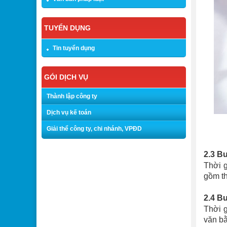
TUYỂN DỤNG
Tin tuyển dụng
GÓI DỊCH VỤ
Thành lập công ty
Dịch vụ kế toán
Giải thể công ty, chi nhánh, VPĐD
2.3 B
Thời 
gồm th
2.4 B
Thời g
văn bằ