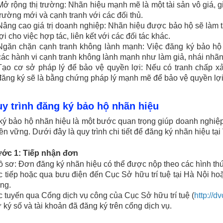
Mở rộng thị trường: Nhãn hiệu mạnh mẽ là một tài sản vô giá, 
trường mới và cạnh tranh với các đối thủ.
Nâng cao giá trị doanh nghiệp: Nhãn hiệu được bảo hộ sẽ làm tă
lợi cho việc hợp tác, liên kết với các đối tác khác.
Ngăn chặn cạnh tranh không lành mạnh: Việc đăng ký bảo hộ
các hành vi cạnh tranh không lành mạnh như làm giả, nhái nhãn
Tạo cơ sở pháp lý để bảo vệ quyền lợi: Nếu có tranh chấp xả
đăng ký sẽ là bằng chứng pháp lý mạnh mẽ để bảo vệ quyền lợ
uy trình đăng ký bảo hộ nhãn hiệu
ý bảo hộ nhãn hiệu là một bước quan trọng giúp doanh nghiệ
ền vững. Dưới đây là quy trình chi tiết để đăng ký nhãn hiệu tại
ước 1: Tiếp nhận đơn
 sơ: Đơn đăng ký nhãn hiệu có thể được nộp theo các hình th
c tiếp hoặc qua bưu điện đến Cục Sở hữu trí tuệ tại Hà Nội ho
ng.
c tuyến qua Cổng dịch vụ công của Cục Sở hữu trí tuệ (
http://
 ký số và tài khoản đã đăng ký trên cổng dịch vụ.