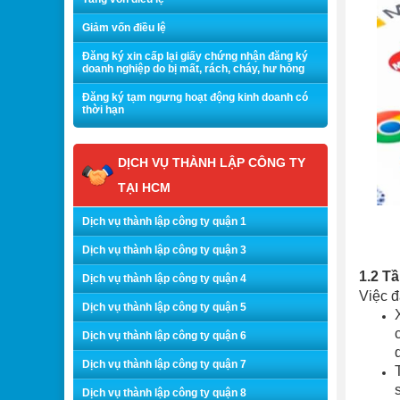
Giảm vốn điều lệ
Đăng ký xin cấp lại giấy chứng nhận đăng ký
doanh nghiệp do bị mất, rách, cháy, hư hỏng
Đăng ký tạm ngưng hoạt động kinh doanh có
thời hạn
DỊCH VỤ THÀNH LẬP CÔNG TY
TẠI HCM
Dịch vụ thành lập công ty quận 1
Dịch vụ thành lập công ty quận 3
1.2 T
Dịch vụ thành lập công ty quận 4
Việc đ
Dịch vụ thành lập công ty quận 5
Dịch vụ thành lập công ty quận 6
Dịch vụ thành lập công ty quận 7
Dịch vụ thành lập công ty quận 8