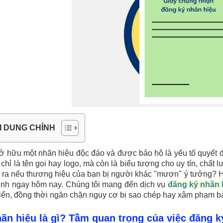
I DUNG CHÍNH
ở hữu một nhãn hiệu độc đáo và được bảo hộ là yếu tố quyết 
chỉ là tên gọi hay logo, mà còn là biểu tượng cho uy tín, chất lư
y ra nếu thương hiệu của bạn bị người khác "mượn" ý tưởng? 
ình ngay hôm nay. Chúng tôi mang đến dịch vụ
đăng ký nhãn 
riển, đồng thời ngăn chặn nguy cơ bị sao chép hay xâm phạm b
hãn hiệu là gì? Tầm quan trọng của việc đăng k