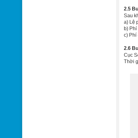
2.5 B
Sau kh
a) Lệ 
b) Phí
c) Phí
2.6 B
Cục Sở
Thời g