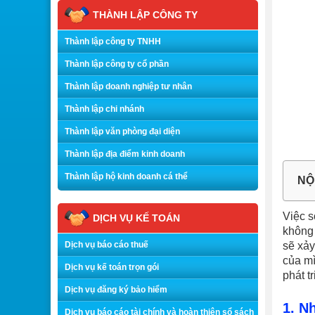
THÀNH LẬP CÔNG TY
Thành lập công ty TNHH
Thành lập công ty cổ phần
Thành lập doanh nghiệp tư nhân
Thành lập chi nhánh
Thành lập văn phòng đại diện
Thành lập địa điểm kinh doanh
Thành lập hộ kinh doanh cá thể
NỘ
Việc s
DỊCH VỤ KẾ TOÁN
không 
Dịch vụ báo cáo thuế
sẽ xả
của m
Dịch vụ kế toán trọn gói
phát t
Dịch vụ đăng ký bảo hiểm
1. N
Dịch vụ báo cáo tài chính và hoàn thiện sổ sách