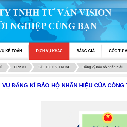
 VỤ KẾ TOÁN
DỊCH VỤ KHÁC
BẢNG GIÁ
GÓC TƯ 
hủ
Dịch vụ
CÁC DỊCH VỤ KHÁC
Đăng ký bảo hộ nhãn hiệu
H VỤ ĐĂNG KÍ BẢO HỘ NHÃN HIỆU CỦA CÔNG 