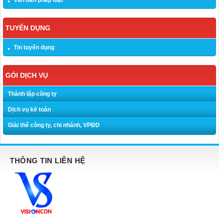
Văn bản pháp luật
TUYỂN DỤNG
Tin tuyển dụng
GÓI DỊCH VỤ
Thành lập công ty
Dịch vụ kế toán
Giải thể công ty, chi nhánh, VPĐD
THÔNG TIN LIÊN HỆ