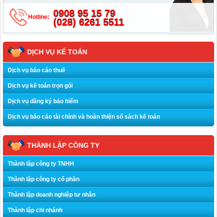
0908 95 15 79
Hotline:
(028) 6261 5511
DỊCH VỤ KẾ TOÁN
Dịch vụ báo cáo thuế
Dịch vụ kế toán trọn gói
Dịch vụ đăng ký bảo hiểm
Dịch vụ báo cáo tài chính và hoàn thiện sổ sách kế toán
THÀNH LẬP CÔNG TY
Thành lập công ty TNHH
Thành lập công ty cổ phần
Thành lập doanh nghiệp tư nhân
Thành lập chi nhánh