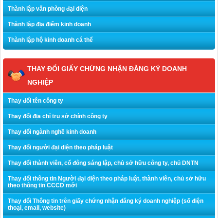
Thành lập văn phòng đại diện
Thành lập địa điểm kinh doanh
Thành lập hộ kinh doanh cá thể
THAY ĐỔI GIẤY CHỨNG NHẬN ĐĂNG KÝ DOANH
NGHIỆP
Thay đổi tên công ty
Thay đổi địa chỉ trụ sở chính công ty
Thay đổi ngành nghề kinh doanh
Thay đổi người đại diện theo pháp luật
Thay đổi thành viên, cổ đông sáng lập, chủ sở hữu công ty, chủ DNTN
Thay đổi thông tin Người đại diện theo pháp luật, thành viên, chủ sở hữu
theo thông tin CCCD mới
Thay đổi Thông tin trên giấy chứng nhận đăng ký doanh nghiệp (số điện
thoại, email, website)