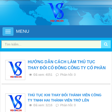
MENU
HƯỚNG DẪN CÁCH LÀM THỦ TỤC
THAY ĐỔI CỔ ĐÔNG CÔNG TY CỔ PHẦN
Đã xem: 4051
Phản hồi: 0
THỦ TỤC KHI THAY ĐỔI THÀNH VIÊN CÔNG
TY TNHH HAI THÀNH VIÊN TRỞ LÊN
Đã xem: 3216
Phản hồi: 0