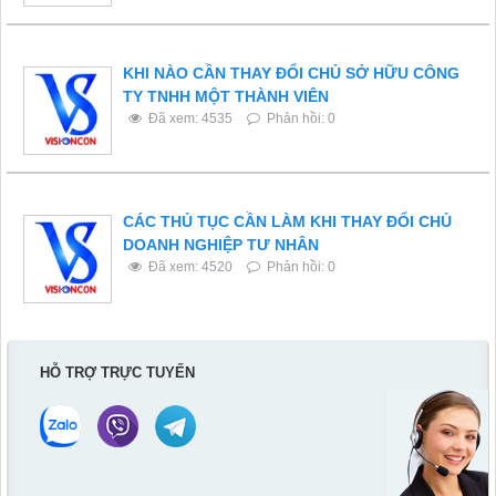
KHI NÀO CẦN THAY ĐỔI CHỦ SỞ HỮU CÔNG
TY TNHH MỘT THÀNH VIÊN
Đã xem: 4535
Phản hồi: 0
CÁC THỦ TỤC CẦN LÀM KHI THAY ĐỔI CHỦ
DOANH NGHIỆP TƯ NHÂN
Đã xem: 4520
Phản hồi: 0
HỖ TRỢ TRỰC TUYẾN