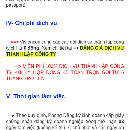
passport)
IV- Chi phí dịch vụ
==>
Visioncon cung cấp các gói dịch vụ thành lập công
ty chỉ từ
0 đồng
. Xem chi tiết tại
=>
BẢNG GIÁ DỊCH VỤ
THÀNH LẬP CÔNG TY
==>
MIỄN PHÍ 100% DỊCH VỤ THÀNH LẬP CÔNG
TY KHI KÝ HỢP ĐỒNG KẾ TOÁN TRỌN GÓI TỪ 6
THÁNG TRỞ LÊN
V- Thời gian làm việc
● Theo quy định, Phòng Đăng ký kinh doanh cấp giấy
chứng nhận đăng ký doanh nghiệp trong thời hạn
03
ngày làm việc (không kể thứ 7, chủ nhật và các ngày lễ)