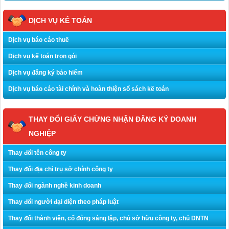
DỊCH VỤ KẾ TOÁN
Dịch vụ báo cáo thuế
Dịch vụ kế toán trọn gói
Dịch vụ đăng ký bảo hiểm
Dịch vụ báo cáo tài chính và hoàn thiện sổ sách kế toán
THAY ĐỔI GIẤY CHỨNG NHẬN ĐĂNG KÝ DOANH
NGHIỆP
Thay đổi tên công ty
Thay đổi địa chỉ trụ sở chính công ty
Thay đổi ngành nghề kinh doanh
Thay đổi người đại diện theo pháp luật
Thay đổi thành viên, cổ đông sáng lập, chủ sở hữu công ty, chủ DNTN