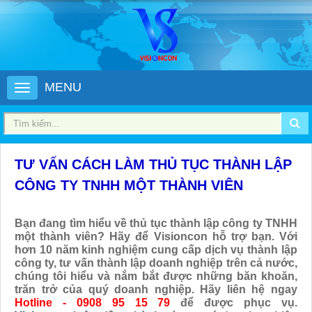
MENU
TƯ VẤN CÁCH LÀM THỦ TỤC THÀNH LẬP
CÔNG TY TNHH MỘT THÀNH VIÊN
Bạn đang tìm hiểu về thủ tục thành lập công ty TNHH
một thành viên? Hãy để Visioncon hỗ trợ bạn. Với
hơn 10 năm kinh nghiệm cung cấp dịch vụ thành lập
công ty, tư vấn thành lập doanh nghiệp trên cả nước,
chúng tôi hiểu và nắm bắt được những băn khoăn,
trăn trở của quý doanh nghiệp. Hãy liên hệ ngay
Hotline - 0908 95 15 79
để được phục vụ.