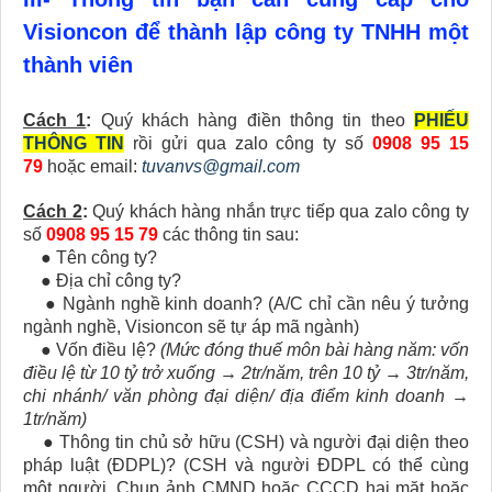
Visioncon để thành lập công ty TNHH một
thành viên
Cách 1
:
Quý khách hàng điền thông tin theo
PHIẾU
THÔNG TIN
rồi gửi qua zalo công ty số
0908 95 15
79
hoặc email:
tuvanvs@gmail.com
Cách 2
:
Quý khách hàng nhắn trực tiếp qua zalo công ty
số
0908 95 15 79
các thông tin sau:
● Tên công ty?
● Địa chỉ công ty?
● Ngành nghề kinh doanh? (A/C chỉ cần nêu ý tưởng
ngành nghề, Visioncon sẽ tự áp mã ngành)
● Vốn điều lệ?
(Mức đóng thuế môn bài hàng năm: vốn
điều lệ từ 10 tỷ trở xuống → 2tr/năm, trên 10 tỷ → 3tr/năm,
chi nhánh/ văn phòng đại diện/ địa điểm kinh doanh →
1tr/năm)
● Thông tin chủ sở hữu (CSH) và người đại diện theo
pháp luật (ĐDPL)? (CSH và người ĐDPL có thể cùng
một người, Chụp ảnh CMND hoặc CCCD hai mặt hoặc