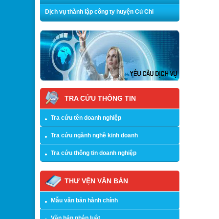
Dịch vụ thành lập công ty huyện Củ Chi
TRA CỨU THÔNG TIN
Tra cứu tên doanh nghiệp
Tra cứu ngành nghề kinh doanh
Tra cứu thông tin doanh nghiệp
THƯ VỆN VĂN BẢN
Mẫu văn bản hành chính
Văn bản pháp luật