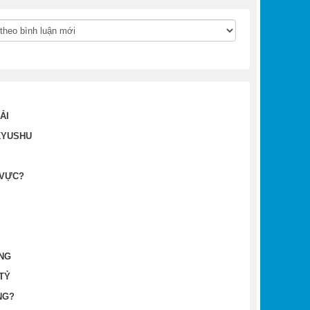
ẢI
KYUSHU
 VỰC?
ANG
TỶ
NG?