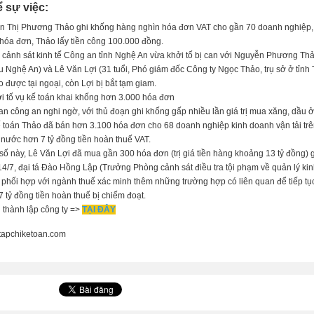
 sự việc:
n Thị Phương Thảo ghi khống hàng nghìn hóa đơn VAT cho gần 70 doanh nghiệp, tạ
hóa đơn, Thảo lấy tiền công 100.000 đồng.
cảnh sát kinh tế Công an tỉnh Nghệ An vừa khởi tố bị can với Nguyễn Phương Thả
 Nghệ An) và Lê Văn Lợi (31 tuổi, Phó giám đốc Công ty Ngọc Thảo, trụ sở ở tỉnh T
o được tại ngoại, còn Lợi bị bắt tạm giam.
n công an nghi ngờ, với thủ đoạn ghi khống gấp nhiều lần giá trị mua xăng, dầu ở
 toán Thảo đã bán hơn 3.100 hóa đơn cho 68 doanh nghiệp kinh doanh vận tải trên 
nước hơn 7 tỷ đồng tiền hoàn thuế VAT.
số này, Lê Văn Lợi đã mua gần 300 hóa đơn (trị giá tiền hàng khoảng 13 tỷ đồng) 
4/7, đại tá Đào Hồng Lập (Trưởng Phòng cảnh sát điều tra tội phạm về quản lý kin
 phối hợp với ngành thuế xác minh thêm những trường hợp có liên quan để tiếp tục 
 tỷ đồng tiền hoàn thuế bị chiếm đoạt.
 thành lập công ty =>
TẠI ĐÂY
 tapchiketoan.com