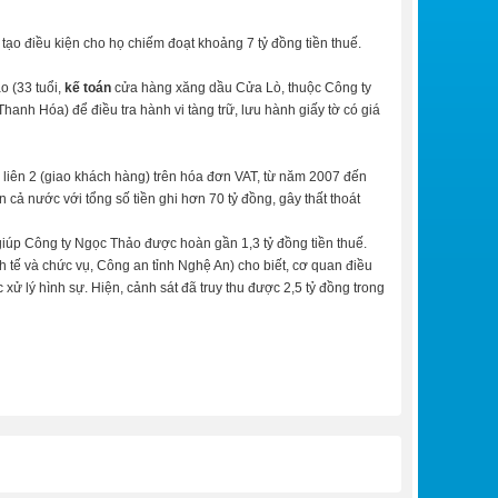
o điều kiện cho họ chiếm đoạt khoảng 7 tỷ đồng tiền thuế.
o (33 tuổi,
kế toán
cửa hàng xăng dầu Cửa Lò, thuộc Công ty
hanh Hóa) để điều tra hành vi tàng trữ, lưu hành giấy tờ có giá
 liên 2 (giao khách hàng) trên hóa đơn VAT, từ năm 2007 đến
cả nước với tổng số tiền ghi hơn 70 tỷ đồng, gây thất thoát
giúp Công ty Ngọc Thảo được hoàn gần 1,3 tỷ đồng tiền thuế.
h tế và chức vụ, Công an tỉnh Nghệ An) cho biết, cơ quan điều
xử lý hình sự. Hiện, cảnh sát đã truy thu được 2,5 tỷ đồng trong