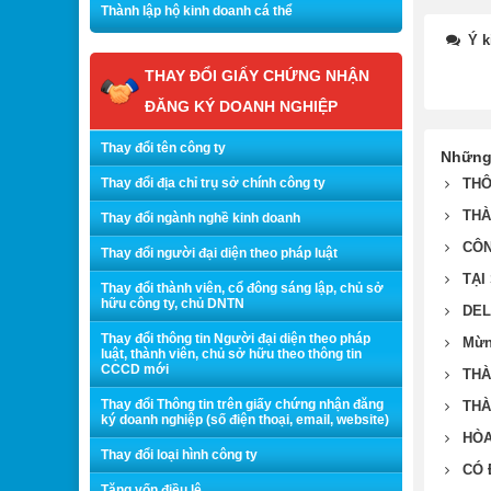
Thành lập hộ kinh doanh cá thể
Ý k
THAY ĐỔI GIẤY CHỨNG NHẬN
ĐĂNG KÝ DOANH NGHIỆP
Thay đổi tên công ty
Những
Thay đổi địa chỉ trụ sở chính công ty
THÔ
THÀ
Thay đổi ngành nghề kinh doanh
CÔN
Thay đổi người đại diện theo pháp luật
TẠI
Thay đổi thành viên, cổ đông sáng lập, chủ sở
hữu công ty, chủ DNTN
DEL
Thay đổi thông tin Người đại diện theo pháp
Mừn
luật, thành viên, chủ sở hữu theo thông tin
CCCD mới
THÀ
Thay đổi Thông tin trên giấy chứng nhận đăng
THÀ
ký doanh nghiệp (số điện thoại, email, website)
HÒA
Thay đổi loại hình công ty
CÓ 
Tăng vốn điều lệ