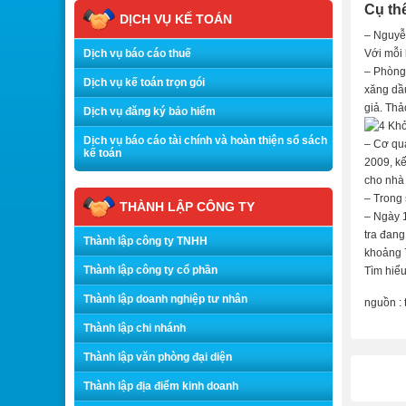
Cụ thể
DỊCH VỤ KẾ TOÁN
– Nguyễ
Dịch vụ báo cáo thuế
Với mỗi 
– Phòng 
Dịch vụ kế toán trọn gói
xăng dầu
giả. Thả
Dịch vụ đăng ký bảo hiểm
Dịch vụ báo cáo tài chính và hoàn thiện sổ sách
– Cơ qua
kế toán
2009, kế
cho nhà 
– Trong 
THÀNH LẬP CÔNG TY
– Ngày 1
tra đang
Thành lập công ty TNHH
khoảng 7
Thành lập công ty cổ phần
Tìm hiểu
Thành lập doanh nghiệp tư nhân
nguồn :
Thành lập chi nhánh
Thành lập văn phòng đại diện
Thành lập địa điểm kinh doanh