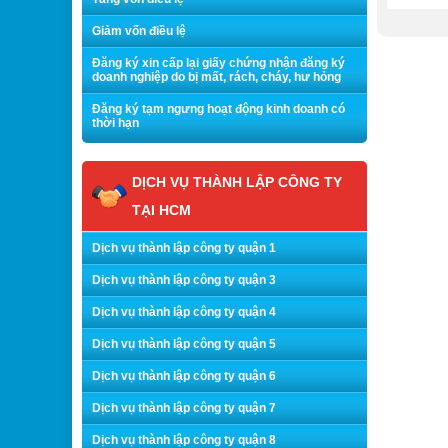
Giảm vốn điều lệ
Đăng ký xin cấp lại giấy chứng nhận đăng ký
doanh nghiệp do bị mất, rách, cháy, hư hỏng
Đăng ký tạm ngưng hoạt động kinh doanh có
thời hạn
DỊCH VỤ THÀNH LẬP CÔNG TY
TẠI HCM
Dịch vụ thành lập công ty quận 1
Dịch vụ thành lập công ty quận 3
Dịch vụ thành lập công ty quận 4
Dịch vụ thành lập công ty quận 5
Dịch vụ thành lập công ty quận 6
Dịch vụ thành lập công ty quận 7
Dịch vụ thành lập công ty quận 8