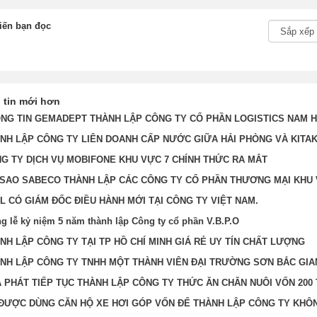
iến bạn đọc
 tin mới hơn
NG TIN GEMADEPT THÀNH LẬP CÔNG TY CỔ PHẦN LOGISTICS NAM H
NH LẬP CÔNG TY LIÊN DOANH CẤP NƯỚC GIỮA HẢI PHÒNG VÀ KITA
G TY DỊCH VỤ MOBIFONE KHU VỰC 7 CHÍNH THỨC RA MẮT
 SAO SABECO THÀNH LẬP CÁC CÔNG TY CỔ PHẦN THƯƠNG MẠI KHU
L CÓ GIÁM ĐỐC ĐIỀU HÀNH MỚI TẠI CÔNG TY VIỆT NAM.
g lễ kỷ niệm 5 năm thành lập Công ty cổ phần V.B.P.O
NH LẬP CÔNG TY TẠI TP HỒ CHÍ MINH GIÁ RẺ UY TÍN CHẤT LƯỢNG
NH LẬP CÔNG TY TNHH MỘT THÀNH VIÊN ĐẠI TRƯỜNG SƠN BẮC GI
 PHÁT TIẾP TỤC THÀNH LẬP CÔNG TY THỨC ĂN CHĂN NUÔI VỐN 200 
ĐƯỢC DÙNG CĂN HỘ XE HƠI GÓP VỐN ĐỂ THÀNH LẬP CÔNG TY KHÔ