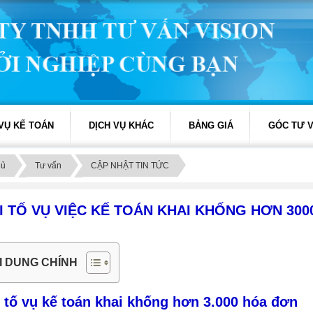
 VỤ KẾ TOÁN
DỊCH VỤ KHÁC
BẢNG GIÁ
GÓC TƯ 
hủ
Tư vấn
CẬP NHẬT TIN TỨC
I TỐ VỤ VIỆC KẾ TOÁN KHAI KHỐNG HƠN 30
I DUNG CHÍNH
 tố vụ kế toán khai khống hơn 3.000 hóa đơn