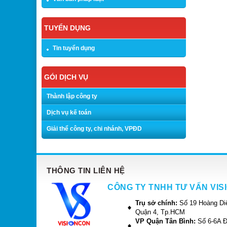
TUYỂN DỤNG
Tin tuyển dụng
GÓI DỊCH VỤ
Thành lập công ty
Dịch vụ kế toán
Giải thể công ty, chi nhánh, VPĐD
THÔNG TIN LIÊN HỆ
CÔNG TY TNHH TƯ VẤN VIS
Trụ sở chính:
Số 19 Hoàng Di
Quận 4, Tp.HCM
VP Quận Tân Bình:
Số 6-6A 