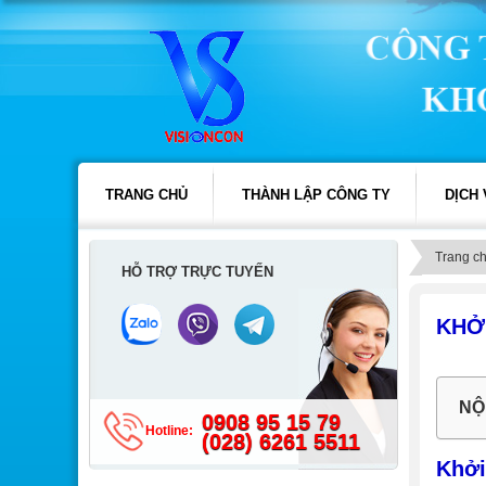
TRANG CHỦ
THÀNH LẬP CÔNG TY
DỊCH
Trang c
HỖ TRỢ TRỰC TUYẾN
KHỞ
NỘ
0908 95 15 79
Hotline:
(028) 6261 5511
Khởi