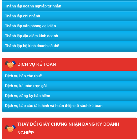
Thành lập doanh nghiệp tư nhân
Thành lập chi nhánh
Thành lập văn phòng đại diện
Thành lập địa điểm kinh doanh
Thành lập hộ kinh doanh cá thể
DỊCH VỤ KẾ TOÁN
Dịch vụ báo cáo thuế
Dịch vụ kế toán trọn gói
Dịch vụ đăng ký bảo hiểm
Dịch vụ báo cáo tài chính và hoàn thiện sổ sách kế toán
THAY ĐỔI GIẤY CHỨNG NHẬN ĐĂNG KÝ DOANH
NGHIỆP