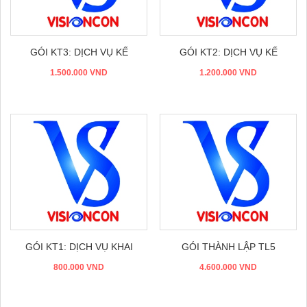
Đặt hàng
Đặt hàng
GÓI KT3: DỊCH VỤ KẾ
GÓI KT2: DỊCH VỤ KẾ
TOÁN TRỌN GÓI + BẢO...
1.500.000 VND
TOÁN TRỌN GÓI
1.200.000 VND
Đặt hàng
Đặt hàng
GÓI KT1: DỊCH VỤ KHAI
GÓI THÀNH LẬP TL5
800.000 VND
BÁO THUẾ
4.600.000 VND