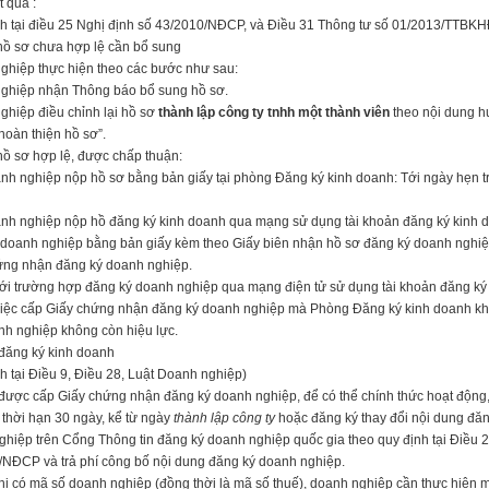
 quả :
nh tại điều 25 Nghị định số 43/2010/NĐ­CP, và Điều 31 Thông tư số 01/2013/TTBK
hồ sơ chưa hợp lệ cần bổ sung
ghiệp thực hiện theo các bước như sau:
ghiệp nhận Thông báo bổ sung hồ sơ.
ghiệp điều chỉnh lại hồ sơ
thành lập công ty tnhh một thành viên
theo nội dung hư
hoàn thiện hồ sơ”.
hồ sơ hợp lệ, được chấp thuận:
nh nghiệp nộp hồ sơ bằng bản giấy tại phòng Đăng ký kinh doanh: Tới ngày hẹn 
nh nghiệp nộp hồ đăng ký kinh doanh qua mạng sử dụng tài khoản đăng ký kinh d
 doanh nghiệp bằng bản giấy kèm theo Giấy biên nhận hồ sơ đăng ký doanh nghi
ứng nhận đăng ký doanh nghiệp.
ới trường hợp đăng ký doanh nghiệp qua mạng điện tử sử dụng tài khoản đăng ký 
việc cấp Giấy chứng nhận đăng ký doanh nghiệp mà Phòng Đăng ký kinh doanh khô
nh nghiệp không còn hiệu lực.
 đăng ký kinh doanh
h tại Điều 9, Điều 28, Luật Doanh nghiệp)
được cấp Giấy chứng nhận đăng ký doanh nghiệp, để có thể chính thức hoạt động, 
 thời hạn 30 ngày, kể từ ngày
thành lập công ty
hoặc đăng ký thay đổi nội dung đă
hiệp trên Cổng Thông tin đăng ký doanh nghiệp quốc gia theo quy định tại Điều 
NĐ­CP và trả phí công bố nội dung đăng ký doanh nghiệp.
hi có mã số doanh nghiệp (đồng thời là mã số thuế), doanh nghiệp cần thực hiện mộ