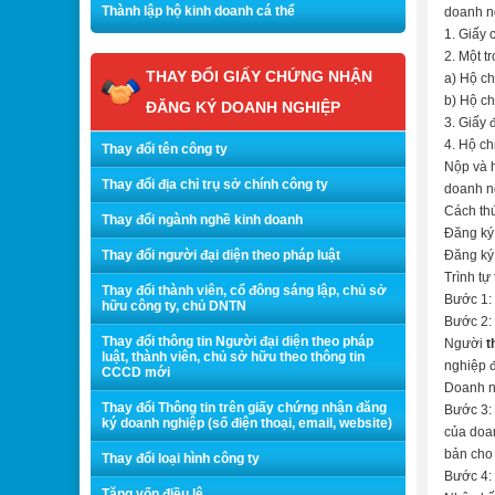
Thành lập hộ kinh doanh cá thể
doanh n
1. Giấy 
2. Một t
THAY ĐỔI GIẤY CHỨNG NHẬN
a) Hộ c
b) Hộ ch
ĐĂNG KÝ DOANH NGHIỆP
3. Giấy 
4. Hộ ch
Thay đổi tên công ty
Nộp và h
Thay đổi địa chỉ trụ sở chính công ty
doanh n
Cách thứ
Thay đổi ngành nghề kinh doanh
Đăng ký 
Thay đổi người đại diện theo pháp luật
Đăng ký 
Trình tự
Thay đổi thành viên, cổ đông sáng lập, chủ sở
Bước 1:
hữu công ty, chủ DNTN
Bước 2: 
Thay đổi thông tin Người đại diện theo pháp
Người
t
luật, thành viên, chủ sở hữu theo thông tin
nghiệp đ
CCCD mới
Doanh n
Thay đổi Thông tin trên giấy chứng nhận đăng
Bước 3: 
ký doanh nghiệp (số điện thoại, email, website)
của doa
bản cho 
Thay đổi loại hình công ty
Bước 4: 
Tăng vốn điều lệ