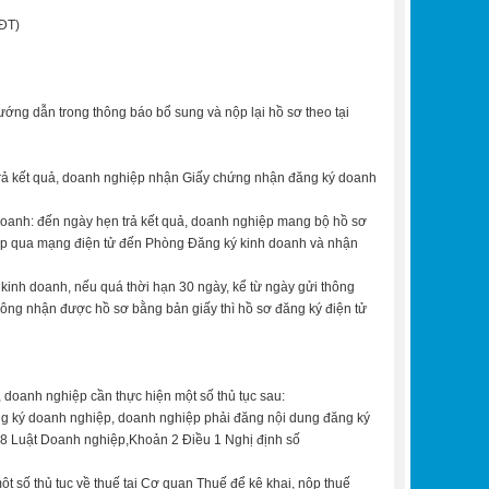
HĐT)
ớng dẫn trong thông báo bổ sung và nộp lại hồ sơ theo tại
trả kết quả, doanh nghiệp nhận Giấy chứng nhận đăng ký doanh
oanh: đến ngày hẹn trả kết quả, doanh nghiệp mang bộ hồ sơ
ệp qua mạng điện tử đến Phòng Đăng ký kinh doanh và nhận
kinh doanh, nếu quá thời hạn 30 ngày, kể từ ngày gửi thông
ng nhận được hồ sơ bằng bản giấy thì hồ sơ đăng ký điện tử
doanh nghiệp cần thực hiện một số thủ tục sau:
ng ký doanh nghiệp, doanh nghiệp phải đăng nội dung đăng ký
28 Luật Doanh nghiệp,Khoản 2 Điều 1 Nghị định số
t số thủ tục về thuế tại Cơ quan Thuế để kê khai, nộp thuế