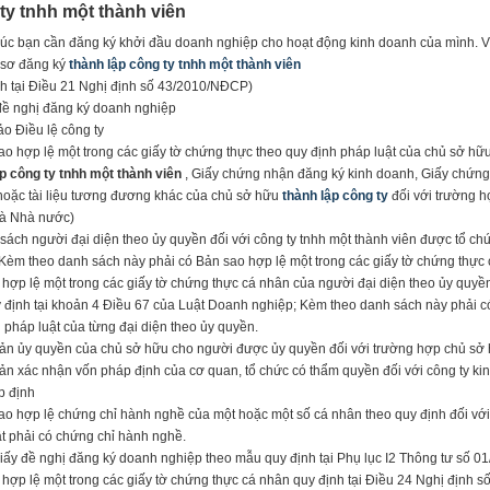
ty tnhh một thành viên
úc bạn cần đăng ký khởi đầu doanh nghiệp cho hoạt động kinh doanh của mình. Vậy 
sơ đăng ký
thành lập công ty tnhh một thành viên
h tại Điều 21 Nghị định số 43/2010/NĐ­CP)
đề nghị đăng ký doanh nghiệp
ảo Điều lệ công ty
ao hợp lệ một trong các giấy tờ chứng thực theo quy định pháp luật của chủ sở hữu
p công ty tnhh một thành viên
, Giấy chứng nhận đăng ký kinh doanh, Giấy chứng
hoặc tài liệu tương đương khác của chủ sở hữu
thành lập công ty
đối với trường 
là Nhà nước)
sách người đại diện theo ủy quyền đối với công ty tnhh một thành viên được tổ ch
Kèm theo danh sách này phải có Bản sao hợp lệ một trong các giấy tờ chứng thực 
hợp lệ một trong các giấy tờ chứng thực cá nhân của người đại diện theo ủy quyề
 định tại khoản 4 Điều 67 của Luật Doanh nghiệp; Kèm theo danh sách này phải có
 pháp luật của từng đại diện theo ủy quyền.
ản ủy quyền của chủ sở hữu cho người được ủy quyền đối với trường hợp chủ sở h
ản xác nhận vốn pháp định của cơ quan, tổ chức có thẩm quyền đối với công ty ki
p định
ao hợp lệ chứng chỉ hành nghề của một hoặc một số cá nhân theo quy định đối vớ
t phải có chứng chỉ hành nghề.
iấy đề nghị đăng ký doanh nghiệp theo mẫu quy định tại Phụ lục I­2 Thông tư số 
hợp lệ một trong các giấy tờ chứng thực cá nhân quy định tại Điều 24 Nghị định