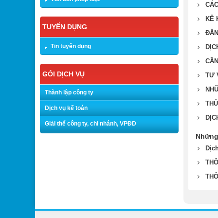
CÁC
KÊ 
TUYỂN DỤNG
ĐĂN
Tin tuyển dụng
DỊC
CẦN
GÓI DỊCH VỤ
TƯ 
NHỮ
Thành lập công ty
THỦ
Dịch vụ kế toán
DỊC
Giải thể công ty, chi nhánh, VPĐD
Những 
Dịc
THÔ
THÔ