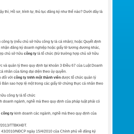
thì, Hồ sơ, trình tự, thủ tục đăng ký như thế nào? Dưới đây là
 công ty (nếu chủ sở hữu công ty là cá nhân); hoặc Quyết định
 nhận đăng ký doanh nghiệp hoặc giấy tờ tương đương khác,
hợp chủ sở hữu
công ty
là tổ chức (trừ trường hợp chủ sở hữu
ức và quản lý theo quy định tại khoản 3 Điều 67 của Luật Doanh
cá nhân của từng đại diện theo ủy quyền.
n đối với
công ty tnhh một thành viên
được tổ chức quản lý
 Bản sao hợp lệ một trong các giấy tờ chứng thực cá nhân theo
ữu công ty là tổ chức
nh doanh ngành, nghề mà theo quy định của pháp luật phải có
i
công ty
kinh doanh các ngành, nghề mà theo quy định của
01/2013/TT­BKHĐT.
 số 43/2010/NĐ­CP ngày 15/4/2010 của Chính phủ về đăng ký