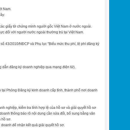
ệt Nam.
đây:
g các giấy tờ chứng minh người gốc Việt Nam ở nước ngoài.
ực đối với người nước ngoài thường trú tại Việt Nam.
ị số 43/2010/NĐ­CP và Phụ lục "Biểu mức thu phí, lệ phí đăng ký
ng dẫn đăng ký doanh nghiệp qua mạng điện tử).
 tại Phòng Đăng ký kinh doanh cấp tỉnh, thành phố nơi doanh
 nghiệp, kiểm tra tính hợp lệ của hồ sơ và giải quyết hồ sơ
doanh thông báo rõ nội dung cần sửa đổi, bổ sung bằng văn
 hồ sơ.
doanh để nhận kết quả giải quyết hồ sơ.