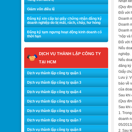
Nhận kết
(Quy đị
Giảm vốn điều lệ
Đối với 
Đăng ký xin cấp lại giấy chứng nhận đăng ký
Doanh n
doanh nghiệp do bị mất, rách, cháy, hư hỏng
Doanh n
Doanh n
Đăng ký tạm ngưng hoạt động kinh doanh có
thời hạn
“nộp và 
Đối với 
Nếu doa
DỊCH VỤ THÀNH LẬP CÔNG TY
nghiệp.
Nếu doa
TẠI HCM
đăng ký
Giấy ch
Dịch vụ thành lập công ty quận 1
Lưu ý: V
Dịch vụ thành lập công ty quận 3
báo về 
của doa
Dịch vụ thành lập công ty quận 4
Sau khi
(Quy địn
Dịch vụ thành lập công ty quận 5
Sau khi 
Dịch vụ thành lập công ty quận 6
1. Trong
doanh ng
Dịch vụ thành lập công ty quận 7
05/2013/
Dịch vụ thành lập công ty quận 8
2. Sau k