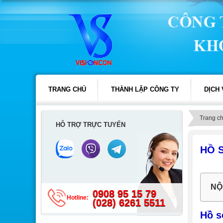
TRANG CHỦ
THÀNH LẬP CÔNG TY
DỊCH
Trang c
HỖ TRỢ TRỰC TUYẾN
HỒ 
NỘ
0908 95 15 79
Hotline:
(028) 6261 5511
Hồ s