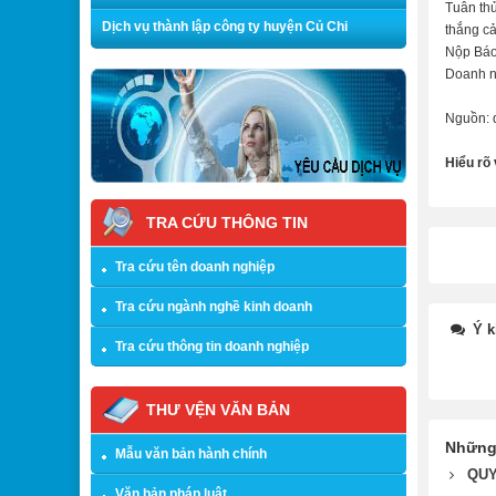
Tuân thủ
Dịch vụ thành lập công ty huyện Củ Chi
thắng c
Nộp Báo 
Doanh ng
Nguồn: 
Hiểu rõ
TRA CỨU THÔNG TIN
Tra cứu tên doanh nghiệp
Tra cứu ngành nghề kinh doanh
Ý k
Tra cứu thông tin doanh nghiệp
THƯ VỆN VĂN BẢN
Những
Mẫu văn bản hành chính
QUY
Văn bản pháp luật