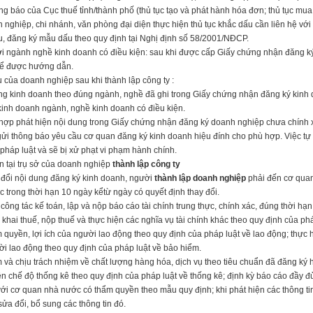
ng báo của Cục thuế tỉnh/thành phố (thủ tục tạo và phát hành hóa đơn; thủ tục mua
 nghiệp, chi nhánh, văn phòng đại diện thực hiện thủ tục khắc dấu cần liên hệ với
, đăng ký mẫu dấu theo quy định tại Nghị định số 58/2001/NĐ­CP.
ới ngành nghề kinh doanh có điều kiện: sau khi được cấp Giấy chứng nhận đăng k
ể được hướng dẫn.
 của doanh nghiệp sau khi thành lập công ty :
ng kinh doanh theo đúng ngành, nghề đã ghi trong Giấy chứng nhận đăng ký kinh 
 kinh doanh ngành, nghề kinh doanh có điều kiện.
hợp phát hiện nội dung trong Giấy chứng nhận đăng ký doanh nghiệp chưa chính x
ửi thông báo yêu cầu cơ quan đăng ký kinh doanh hiệu đính cho phù hợp. Việc tự
pháp luật và sẽ bị xử phạt vi phạm hành chính.
n tại trụ sở của doanh nghiệp
thành lập công ty
 đổi nội dung đăng ký kinh doanh, người
thành lập doanh nghiệp
phải đến cơ quan 
c trong thời hạn 10 ngày kểtừ ngày có quyết định thay đổi.
công tác kế toán, lập và nộp báo cáo tài chính trung thực, chính xác, đúng thời hạn
khai thuế, nộp thuế và thực hiện các nghĩa vụ tài chính khác theo quy định của phá
quyền, lợi ích của người lao động theo quy định của pháp luật về lao động; thực 
i lao động theo quy định của pháp luật về bảo hiểm.
và chịu trách nhiệm về chất lượng hàng hóa, dịch vụ theo tiêu chuẩn đã đăng ký 
n chế độ thống kê theo quy định của pháp luật về thống kê; định kỳ báo cáo đầy đủ
ới cơ quan nhà nước có thẩm quyền theo mẫu quy định; khi phát hiện các thông tin
 sửa đổi, bổ sung các thông tin đó.