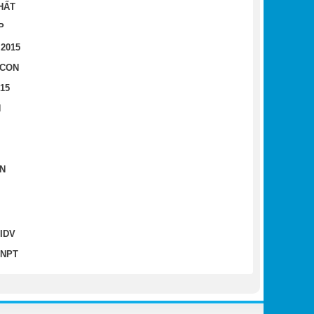
HẤT
P
2015
NCON
15
N
ON
IDV
VNPT