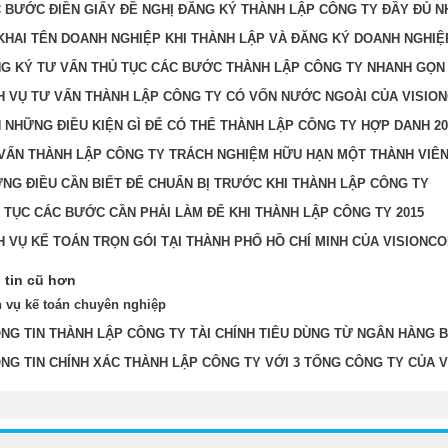
 BƯỚC ĐIỀN GIẤY ĐỀ NGHỊ ĐĂNG KÝ THÀNH LẬP CÔNG TY ĐẦY ĐỦ N
KHAI TÊN DOANH NGHIỆP KHI THÀNH LẬP VÀ ĐĂNG KÝ DOANH NGHIỆ
G KÝ TƯ VẤN THỦ TỤC CÁC BƯỚC THÀNH LẬP CÔNG TY NHANH GỌN 
H VỤ TƯ VẤN THÀNH LẬP CÔNG TY CÓ VỐN NƯỚC NGOÀI CỦA VISIO
 NHỮNG ĐIỀU KIỆN GÌ ĐỂ CÓ THỂ THÀNH LẬP CÔNG TY HỢP DANH 20
VẤN THÀNH LẬP CÔNG TY TRÁCH NGHIỆM HỮU HẠN MỘT THÀNH VIÊ
NG ĐIỀU CẦN BIẾT ĐỂ CHUẨN BỊ TRƯỚC KHI THÀNH LẬP CÔNG TY
 TỤC CÁC BƯỚC CẦN PHẢI LÀM ĐỂ KHI THÀNH LẬP CÔNG TY 2015
H VỤ KẾ TOÁN TRỌN GÓI TẠI THÀNH PHỐ HỒ CHÍ MINH CỦA VISIONC
tin cũ hơn
h vụ kế toán chuyên nghiệp
NG TIN THÀNH LẬP CÔNG TY TÀI CHÍNH TIÊU DÙNG TỪ NGÂN HÀNG B
NG TIN CHÍNH XÁC THÀNH LẬP CÔNG TY VỚI 3 TỔNG CÔNG TY CỦA 