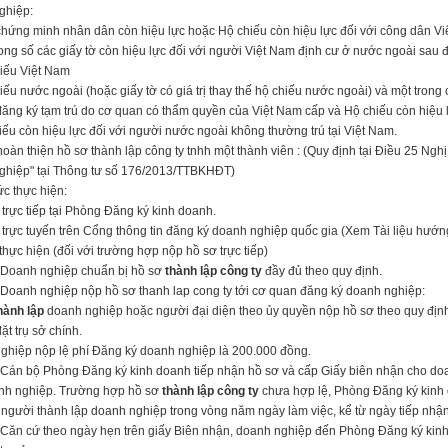
ghiệp:
chứng minh nhân dân còn hiệu lực hoặc Hộ chiếu còn hiệu lực đối với công dân Vi
rong số các giấy tờ còn hiệu lực đối với người Việt Nam định cư ở nước ngoài sau 
hiếu Việt Nam
iếu nước ngoài (hoặc giấy tờ có giá trị thay thế hộ chiếu nước ngoài) và một tron
đăng ký tạm trú do cơ quan có thẩm quyền của Việt Nam cấp và Hộ chiếu còn hiệu l
iếu còn hiệu lực đối với người nước ngoài không thường trú tại Việt Nam.
oàn thiện hồ sơ thành lập công ty tnhh một thành viên : (Quy định tại Điều 25 Ngh
ghiệp" tại Thông tư số 176/2013/TT­BKHĐT)
c thực hiện:
trực tiếp tại Phòng Đăng ký kinh doanh.
trực tuyến trên Cổng thông tin đăng ký doanh nghiệp quốc gia (Xem Tài liệu hướ
 thực hiện (đối với trường hợp nộp hồ sơ trực tiếp)
 Doanh nghiệp chuẩn bị hồ sơ
thành lập công ty
đầy đủ theo quy định.
Doanh nghiệp nộp hồ sơ thanh lap cong ty tới cơ quan đăng ký doanh nghiệp:
hành lập
doanh nghiệp hoặc người đại diện theo ủy quyền nộp hồ sơ theo quy định
ặt trụ sở chính.
ghiệp nộp lệ phí Đăng ký doanh nghiệp là 200.000 đồng.
Cán bộ Phòng Đăng ký kinh doanh tiếp nhận hồ sơ và cấp Giấy biên nhận cho doanh
nh nghiệp. Trường hợp hồ sơ
thành lập công ty
chưa hợp lệ, Phòng Đăng ký kinh 
người thành lập doanh nghiệp trong vòng năm ngày làm việc, kể từ ngày tiếp nhận
Căn cứ theo ngày hẹn trên giấy Biên nhận, doanh nghiệp đến Phòng Đăng ký kinh 