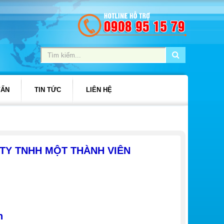
VẤN
TIN TỨC
LIÊN HỆ
 TY TNHH MỘT THÀNH VIÊN
n