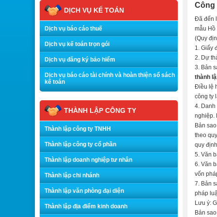
Công 
DỊCH VỤ KẾ TOÁN
Đã đến l
Dịch vụ báo cáo thuế
mẫu Hồ 
(Quy địn
Dịch vụ kế toán trọn gói
1. Giấy 
2. Dự th
Dịch vụ đăng ký bảo hiểm
3. Bản s
Dịch vụ báo cáo tài chính và hoàn thiện sổ sách
thành lậ
kế toán
Điều lệ 
công ty 
4. Danh 
THÀNH LẬP CÔNG TY
nghiệp. 
Bản sao 
Thành lập công ty TNHH
theo quy
Thành lập công ty cổ phần
quy định
5. Văn b
Thành lập doanh nghiệp tư nhân
6. Văn b
vốn phá
Thành lập chi nhánh
7. Bản s
Thành lập văn phòng đại diện
pháp luậ
Lưu ý: G
Thành lập địa điểm kinh doanh
Bản sao 