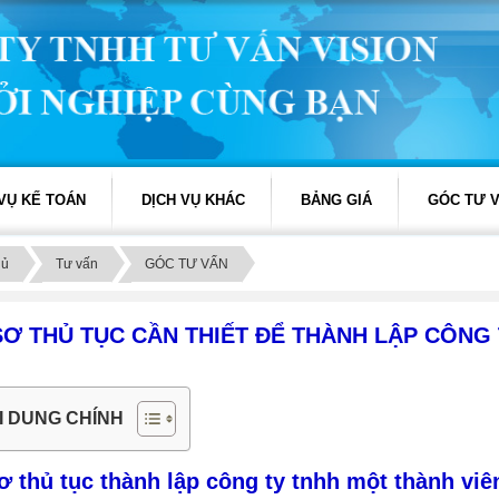
 VỤ KẾ TOÁN
DỊCH VỤ KHÁC
BẢNG GIÁ
GÓC TƯ 
hủ
Tư vấn
GÓC TƯ VẤN
SƠ THỦ TỤC CẦN THIẾT ĐỂ THÀNH LẬP CÔNG
I DUNG CHÍNH
ơ thủ tục thành lập công ty tnhh một thành viê