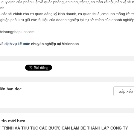
 quy định của pháp luật về quốc phòng, an ninh, trật tự, an toàn xã hội, bảo vệ tài 
ảnh.
cáo tài chính cho cơ quan đăng ký kinh doanh, cơ quan thuế, cơ quan thống kê tro
hiệp phải lưu giữ các tài liệu của doanh nghiệp tại trụ sở chính của doanh nghiệ
doisongphapluat.com
 về
dịch vụ kế toán
chuyên nghiệp tại Visioncon
iến bạn đọc
 tin mới hơn
 TRÌNH VÀ THỦ TỤC CÁC BƯỚC CẦN LÀM ĐỂ THÀNH LẬP CÔNG TY