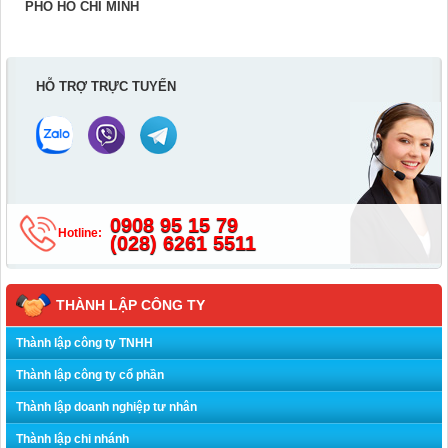
PHỐ HÒ CHÍ MINH
HỖ TRỢ TRỰC TUYẾN
0908 95 15 79
Hotline:
(028) 6261 5511
THÀNH LẬP CÔNG TY
Thành lập công ty TNHH
Thành lập công ty cổ phần
Thành lập doanh nghiệp tư nhân
Thành lập chi nhánh