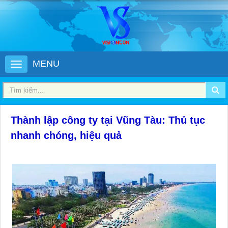
MENU
Thành lập công ty tại Vũng Tàu: Thủ tục
nhanh chóng, hiệu quả