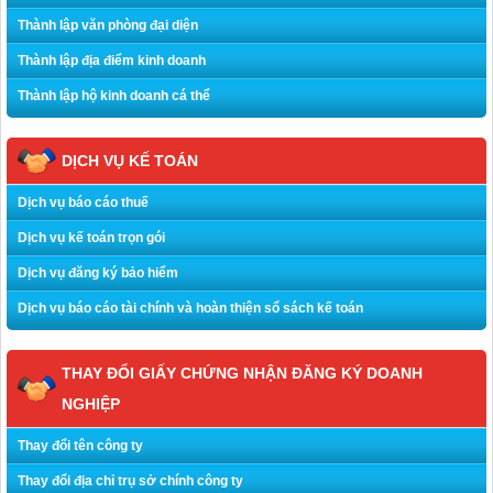
Thành lập văn phòng đại diện
Thành lập địa điểm kinh doanh
Thành lập hộ kinh doanh cá thể
DỊCH VỤ KẾ TOÁN
Dịch vụ báo cáo thuế
Dịch vụ kế toán trọn gói
Dịch vụ đăng ký bảo hiểm
Dịch vụ báo cáo tài chính và hoàn thiện sổ sách kế toán
THAY ĐỔI GIẤY CHỨNG NHẬN ĐĂNG KÝ DOANH
NGHIỆP
Thay đổi tên công ty
Thay đổi địa chỉ trụ sở chính công ty