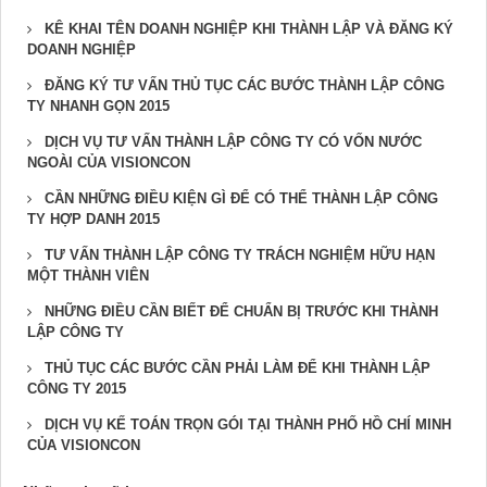
KÊ KHAI TÊN DOANH NGHIỆP KHI THÀNH LẬP VÀ ĐĂNG KÝ
DOANH NGHIỆP
ĐĂNG KÝ TƯ VẤN THỦ TỤC CÁC BƯỚC THÀNH LẬP CÔNG
TY NHANH GỌN 2015
DỊCH VỤ TƯ VẤN THÀNH LẬP CÔNG TY CÓ VỐN NƯỚC
NGOÀI CỦA VISIONCON
CẦN NHỮNG ĐIỀU KIỆN GÌ ĐỂ CÓ THỂ THÀNH LẬP CÔNG
TY HỢP DANH 2015
TƯ VẤN THÀNH LẬP CÔNG TY TRÁCH NGHIỆM HỮU HẠN
MỘT THÀNH VIÊN
NHỮNG ĐIỀU CẦN BIẾT ĐỂ CHUẨN BỊ TRƯỚC KHI THÀNH
LẬP CÔNG TY
THỦ TỤC CÁC BƯỚC CẦN PHẢI LÀM ĐỂ KHI THÀNH LẬP
CÔNG TY 2015
DỊCH VỤ KẾ TOÁN TRỌN GÓI TẠI THÀNH PHỐ HỒ CHÍ MINH
CỦA VISIONCON