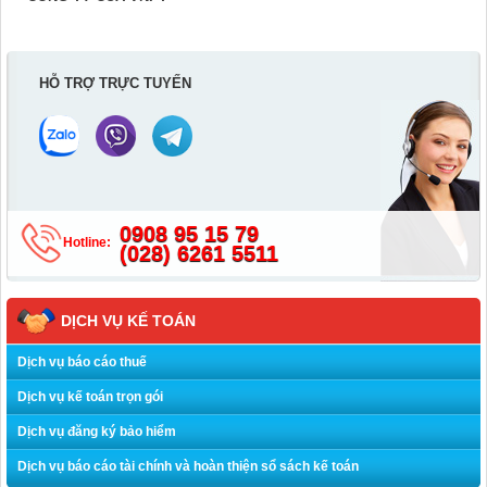
HỖ TRỢ TRỰC TUYẾN
0908 95 15 79
Hotline:
(028) 6261 5511
DỊCH VỤ KẾ TOÁN
Dịch vụ báo cáo thuế
Dịch vụ kế toán trọn gói
Dịch vụ đăng ký bảo hiểm
Dịch vụ báo cáo tài chính và hoàn thiện sổ sách kế toán