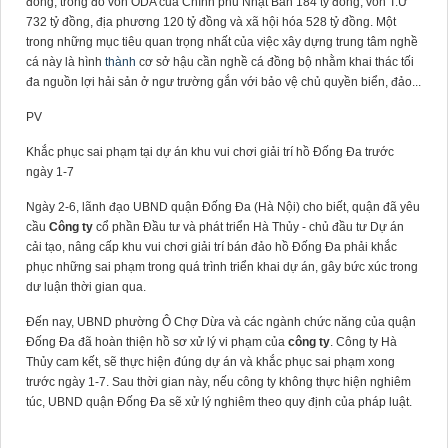
đồng; trong đó vốn ODA của Chính phủ Nhật Bản 184 tỷ đồng, vốn T.Ư
732 tỷ đồng, địa phương 120 tỷ đồng và xã hội hóa 528 tỷ đồng. Một
trong những mục tiêu quan trọng nhất của việc xây dựng trung tâm nghề
cá này là hình
thành
cơ sở hậu cần nghề cá đồng bộ nhằm khai thác tối
đa nguồn lợi hải sản ở ngư trường gắn với bảo vệ chủ quyền biển, đảo...
PV
Khắc phục sai phạm tại dự án khu vui chơi giải trí hồ Đống Đa trước
ngày 1-7
Ngày 2-6, lãnh đạo UBND quận Đống Đa (Hà Nội) cho biết, quận đã yêu
cầu
Công ty
cổ phần Đầu tư và phát triển Hà Thủy - chủ đầu tư Dự án
cải tạo, nâng cấp khu vui chơi giải trí bán đảo hồ Đống Đa phải khắc
phục những sai phạm trong quá trình triển khai dự án, gây bức xúc trong
dư luận thời gian qua.
Đến nay, UBND phường Ô Chợ Dừa và các ngành chức năng của quận
Đống Đa đã hoàn thiện hồ sơ xử lý vi phạm của
công ty
. Công ty Hà
Thủy cam kết, sẽ thực hiện đúng dự án và khắc phục sai phạm xong
trước ngày 1-7. Sau thời gian này, nếu công ty không thực hiện nghiêm
túc, UBND quận Đống Đa sẽ xử lý nghiêm theo quy định của pháp luật.