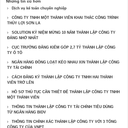
Những tin cũ hơn
Dịch vụ kế toán chuyên nghiệp
CÔNG TY TNHH MỘT THÀNH VIÊN KHAI THÁC CÔNG TRÌNH
THỦY LỢI SƠN LA
SOLUTION KỶ NIỆM MỪNG 10 NĂM THÀNH LẬP CÔNG TY
ĐÁNG NHỚ NHẤT
CỤC TRƯỞNG ĐĂNG KIỂM GÓP 2,7 TỶ THÀNH LẬP CÔNG
TY Ô TÔ
NGÂN HÀNG ĐỒNG LOẠT KÉO NHAU XIN THÀNH LẬP CÔNG
TY TÀI CHÍNH
CÁCH ĐĂNG KÝ THÀNH LẬP CÔNG TY TNHH HAI THÀNH
VIÊN TRỞ LÊN
HỒ SƠ THỦ TỤC CẦN THIẾT ĐỂ THÀNH LẬP CÔNG TY TNHH
MỘT THÀNH VIÊN
THÔNG TIN THÀNH LẬP CÔNG TY TÀI CHÍNH TIÊU DÙNG
TỪ NGÂN HÀNG BIDV
THÔNG TIN CHÍNH XÁC THÀNH LẬP CÔNG TY VỚI 3 TỔNG
CÔNG TY CỦA VNPT