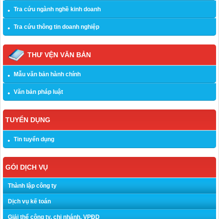
Tra cứu ngành nghề kinh doanh
Tra cứu thông tin doanh nghiệp
THƯ VỆN VĂN BẢN
Mẫu văn bản hành chính
Văn bản pháp luật
TUYỂN DỤNG
Tin tuyển dụng
GÓI DỊCH VỤ
Thành lập công ty
Dịch vụ kế toán
Giải thể công ty, chi nhánh, VPĐD