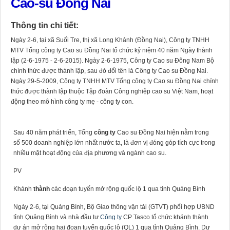
Cao-su Đồng Nai
Thông tin chi tiết:
Ngày 2-6, tại xã Suối Tre, thị xã Long Khánh (Đồng Nai), Công ty TNHH
MTV Tổng công ty Cao su Đồng Nai tổ chức kỷ niệm 40 năm Ngày thành
lập (2-6-1975 - 2-6-2015). Ngày 2-6-1975, Công ty Cao su Đông Nam Bộ
chính thức được thành lập, sau đó đổi tên là Công ty Cao su Đồng Nai.
Ngày 29-5-2009, Công ty TNHH MTV Tổng công ty Cao su Đồng Nai chính
thức được thành lập thuộc Tập đoàn Công nghiệp cao su Việt Nam, hoạt
động theo mô hình công ty mẹ - công ty con.
Sau 40 năm phát triển, Tổng
công ty
Cao su Đồng Nai hiện nằm trong
số 500 doanh nghiệp lớn nhất nước ta, là đơn vị đóng góp tích cực trong
nhiều mặt hoạt động của địa phương và ngành cao su.
PV
Khánh
thành
các đoạn tuyến mở rộng quốc lộ 1 qua tỉnh Quảng Bình
Ngày 2-6, tại Quảng Bình, Bộ Giao thông vận tải (GTVT) phối hợp UBND
tỉnh Quảng Bình và nhà đầu tư
Công ty
CP Tasco tổ chức khánh thành
dự án mở rộng hai đoạn tuyến quốc lộ (QL) 1 qua tỉnh Quảng Bình. Dự