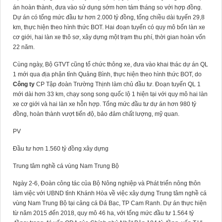
án hoàn thành, đưa vào sử dụng sớm hơn tám tháng so với hợp đồng.
Dự án có tổng mức đầu tư hơn 2.000 tỷ đồng, tổng chiều dài tuyến 29,8
km, thực hiện theo hình thức BOT. Hai đoạn tuyến có quy mô bốn làn xe
cơ giới, hai làn xe thô sơ, xây dựng một trạm thu phí, thời gian hoàn vốn
22 năm.
Cùng ngày, Bộ GTVT cũng tổ chức thông xe, đưa vào khai thác dự án QL
1 mới qua địa phận tỉnh Quảng Bình, thực hiện theo hình thức BOT, do
Công ty
CP Tập đoàn Trường Thịnh làm chủ đầu tư. Đoạn tuyến QL 1
mới dài hơn 33 km, chạy song song quốc lộ 1 hiện tại với quy mô hai làn
xe cơ giới và hai làn xe hỗn hợp. Tổng mức đầu tư dự án hơn 980 tỷ
đồng, hoàn thành vượt tiến độ, bảo đảm chất lượng, mỹ quan.
PV
Đầu tư hơn 1.560 tỷ đồng xây dựng
Trung tâm nghề cá vùng Nam Trung Bộ
Ngày 2-6, Đoàn công tác của Bộ Nông nghiệp và Phát triển nông thôn
làm việc với UBND tỉnh Khánh Hòa về việc xây dựng Trung tâm nghề cá
vùng Nam Trung Bộ tại cảng cá Đá Bạc, TP Cam Ranh. Dự án thực hiện
từ năm 2015 đến 2018, quy mô 46 ha, với tổng mức đầu tư 1.564 tỷ