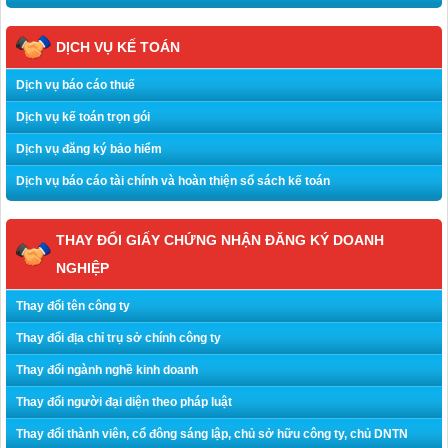
DỊCH VỤ KẾ TOÁN
Dịch vụ báo cáo thuế
Dịch vụ kế toán trọn gói
Dịch vụ đăng ký bảo hiểm
Dịch vụ báo cáo tài chính và hoàn thiện sổ sách kế toán
THAY ĐỔI GIẤY CHỨNG NHẬN ĐĂNG KÝ DOANH
NGHIỆP
Thay đổi tên công ty
Thay đổi địa chỉ trụ sở chính công ty
Thay đổi ngành nghề kinh doanh
Thay đổi người đại diện theo pháp luật
Thay đổi thành viên, cổ đông sáng lập, chủ sở hữu công ty, chủ DNTN