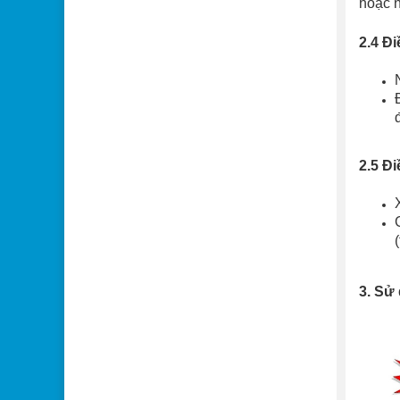
hoặc n
2.4 Đ
2.5 Đi
3. Sử