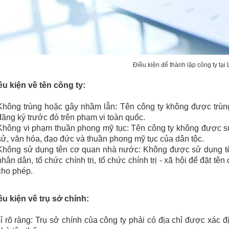
Điều kiện để thành lập công ty tại
ều kiện về tên công ty:
Không trùng hoặc gây nhầ
m lẫn: Tên công ty không được trùn
đăng ký trước đó trên phạm vi toàn quốc.
Không vi phạm thuần phong mỹ tục: Tên công ty không được sử 
sử, văn hóa, đạo đức và thuần phong mỹ tục của dân tộc.
Không sử dụng tên cơ quan nhà nước: Không được sử dụng tê
nhân dân, tổ chức chính trị, tổ chức chính trị - xã hội để đặt t
cho phép.
ều kiện về trụ sở chính:
ỉ rõ ràng: Trụ sở chính của công ty phải có địa chỉ được xác 