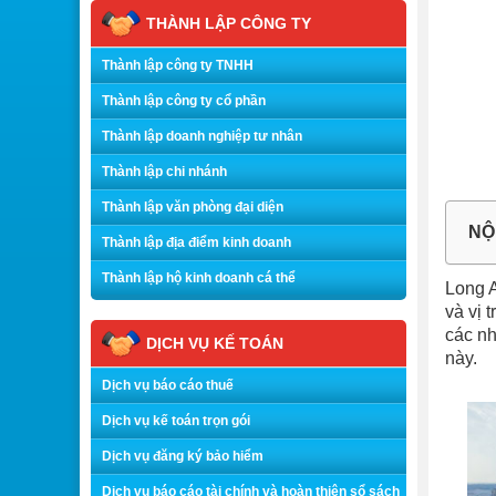
THÀNH LẬP CÔNG TY
Thành lập công ty TNHH
Thành lập công ty cổ phần
Thành lập doanh nghiệp tư nhân
Thành lập chi nhánh
Thành lập văn phòng đại diện
NỘ
Thành lập địa điểm kinh doanh
Thành lập hộ kinh doanh cá thể
Long A
và vị 
các nh
DỊCH VỤ KẾ TOÁN
này.
Dịch vụ báo cáo thuế
Dịch vụ kế toán trọn gói
Dịch vụ đăng ký bảo hiểm
Dịch vụ báo cáo tài chính và hoàn thiện sổ sách