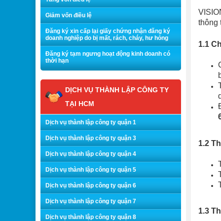
VISION
Giảm vốn điều lệ
thông 
Đăng ký xin cấp lại giấy chứng nhận đăng ký
doanh nghiệp do bị mất, rách, cháy, hư hỏng
1.1 Ch
Đăng ký tạm ngưng hoạt động kinh doanh có
thời hạn
DỊCH VỤ THÀNH LẬP CÔNG TY
TẠI HCM
Dịch vụ thành lập công ty quận 1
Dịch vụ thành lập công ty quận 3
1.2 T
Dịch vụ thành lập công ty quận 4
Dịch vụ thành lập công ty quận 5
Dịch vụ thành lập công ty quận 6
Dịch vụ thành lập công ty quận 7
1.3 T
Dịch vụ thành lập công ty quận 8