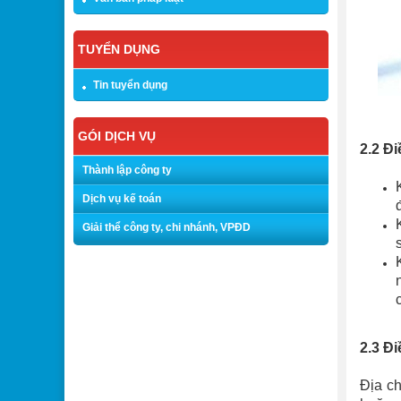
TUYỂN DỤNG
Tin tuyển dụng
GÓI DỊCH VỤ
2.2 Đi
Thành lập công ty
Dịch vụ kế toán
Giải thể công ty, chi nhánh, VPĐD
2.3 Đi
Địa ch