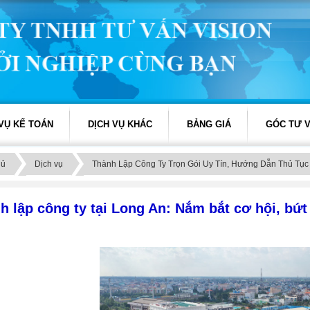
 VỤ KẾ TOÁN
DỊCH VỤ KHÁC
BẢNG GIÁ
GÓC TƯ 
hủ
Dịch vụ
Thành Lập Công Ty Trọn Gói Uy Tín, Hướng Dẫn Thủ Tụ
h lập công ty tại Long An: Nắm bắt cơ hội, bứ