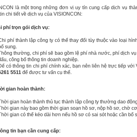
CON là một trong những đơn vị uy tín cung cấp dịch vụ thành
tin chi tiết về dịch vụ của VISIONCON:
i phí trọn gói dịch vụ:
Chi phí thành lập công ty có thể thay đổi tùy thuộc vào loại h
bổ sung.
Thông thường, chi phí sẽ bao gồm lệ phí nhà nước, phí dịch vụ
dấu, công bố thông tin doanh nghiệp.
Để có thông tin chi phí chính xác, bạn nên liên hệ trực tiếp vớ
6261 5511
để được tư vấn cụ thể.
hời gian hoàn thành:
Thời gian hoàn thành thủ tục thành lập công ty thường dao động
Thời gian này bao gồm thời gian soạn hồ sơ, nộp hồ sơ, chờ cơ
Thời gian có thể kéo dài hơn nếu hồ sơ có sai sót hoặc cần bổ 
hông tin bạn cần cung cấp: