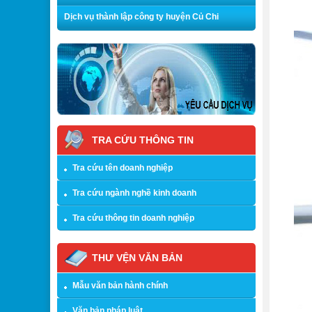
Dịch vụ thành lập công ty huyện Củ Chi
TRA CỨU THÔNG TIN
Tra cứu tên doanh nghiệp
Tra cứu ngành nghề kinh doanh
Tra cứu thông tin doanh nghiệp
THƯ VỆN VĂN BẢN
Mẫu văn bản hành chính
Văn bản pháp luật