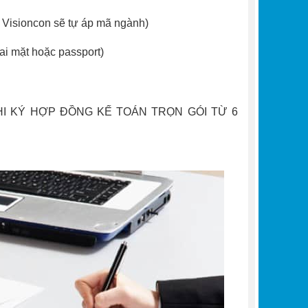
Visioncon sẽ tự áp mã ngành)
 mặt hoặc passport)
HI KÝ HỢP ĐỒNG KẾ TOÁN TRỌN GÓI TỪ 6