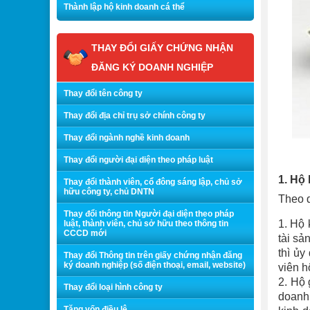
Thành lập hộ kinh doanh cá thể
THAY ĐỔI GIẤY CHỨNG NHẬN
ĐĂNG KÝ DOANH NGHIỆP
Thay đổi tên công ty
Thay đổi địa chỉ trụ sở chính công ty
Thay đổi ngành nghề kinh doanh
Thay đổi người đại diện theo pháp luật
1. Hộ 
Thay đổi thành viên, cổ đông sáng lập, chủ sở
hữu công ty, chủ DNTN
Theo q
Thay đổi thông tin Người đại diện theo pháp
1. Hộ 
luật, thành viên, chủ sở hữu theo thông tin
CCCD mới
tài sả
thì ủy
Thay đổi Thông tin trên giấy chứng nhận đăng
ký doanh nghiệp (số điện thoại, email, website)
viên h
2. Hộ 
Thay đổi loại hình công ty
doanh 
Tăng vốn điều lệ