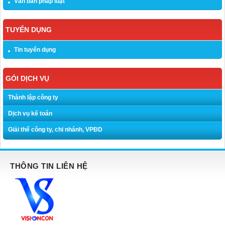
Văn bản pháp luật
TUYỂN DỤNG
Tin tuyển dụng
GÓI DỊCH VỤ
Thành lập công ty
Dịch vụ kế toán
Giải thể công ty, chi nhánh, VPĐD
THÔNG TIN LIÊN HỆ