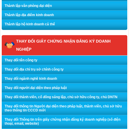
Thành lập văn phòng đại diện
Thành lập địa điểm kinh doanh
Thành lập hộ kinh doanh cá thể
THAY ĐỔI GIẤY CHỨNG NHẬN ĐĂNG KÝ DOANH
NGHIỆP
Thay đổi tên công ty
Thay đổi địa chỉ trụ sở chính công ty
Thay đổi ngành nghề kinh doanh
Thay đổi người đại diện theo pháp luật
Thay đổi thành viên, cổ đông sáng lập, chủ sở hữu công ty, chủ DNTN
Thay đổi thông tin Người đại diện theo pháp luật, thành viên, chủ sở hữu
theo thông tin CCCD mới
Thay đổi Thông tin trên giấy chứng nhận đăng ký doanh nghiệp (số điện
thoại, email, website)