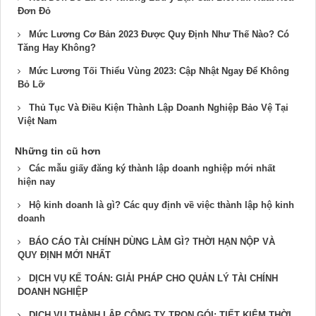
Đơn Đỏ
Mức Lương Cơ Bản 2023 Được Quy Định Như Thế Nào? Có
Tăng Hay Không?
Mức Lương Tối Thiểu Vùng 2023: Cập Nhật Ngay Để Không
Bỏ Lỡ
Thủ Tục Và Điều Kiện Thành Lập Doanh Nghiệp Bảo Vệ Tại
Việt Nam
Những tin cũ hơn
Các mẫu giấy đăng ký thành lập doanh nghiệp mới nhất
hiện nay
Hộ kinh doanh là gì? Các quy định về việc thành lập hộ kinh
doanh
BÁO CÁO TÀI CHÍNH DÙNG LÀM GÌ? THỜI HẠN NỘP VÀ
QUY ĐỊNH MỚI NHẤT
DỊCH VỤ KẾ TOÁN: GIẢI PHÁP CHO QUẢN LÝ TÀI CHÍNH
DOANH NGHIỆP
DỊCH VỤ THÀNH LẬP CÔNG TY TRỌN GÓI: TIẾT KIỆM THỜI