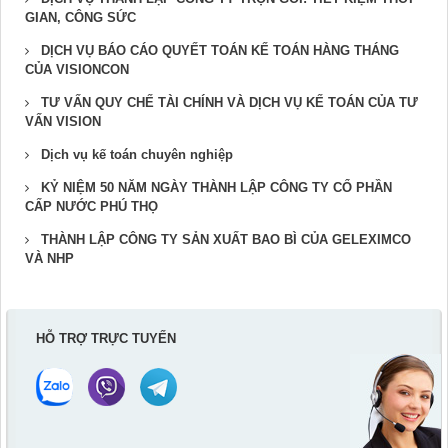
GIAN, CÔNG SỨC
DỊCH VỤ BÁO CÁO QUYẾT TOÁN KẾ TOÁN HÀNG THÁNG
CỦA VISIONCON
TƯ VẤN QUY CHẾ TÀI CHÍNH VÀ DỊCH VỤ KẾ TOÁN CỦA TƯ
VẤN VISION
Dịch vụ kế toán chuyên nghiệp
KỶ NIỆM 50 NĂM NGÀY THÀNH LẬP CÔNG TY CỔ PHẦN
CẤP NƯỚC PHÚ THỌ
THÀNH LẬP CÔNG TY SẢN XUẤT BAO BÌ CỦA GELEXIMCO
VÀ NHP
HỖ TRỢ TRỰC TUYẾN