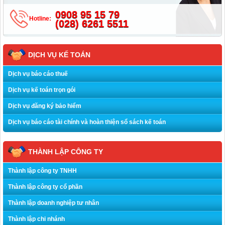
0908 95 15 79
Hotline:
(028) 6261 5511
DỊCH VỤ KẾ TOÁN
Dịch vụ báo cáo thuế
Dịch vụ kế toán trọn gói
Dịch vụ đăng ký bảo hiểm
Dịch vụ báo cáo tài chính và hoàn thiện sổ sách kế toán
THÀNH LẬP CÔNG TY
Thành lập công ty TNHH
Thành lập công ty cổ phần
Thành lập doanh nghiệp tư nhân
Thành lập chi nhánh