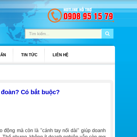
VẤN
TIN TỨC
LIÊN HỆ
 đoàn​? Có bắt buộc?
o động mà còn là "cánh tay nối dài" giúp doanh
uả. Thế nhưng, không ít doanh nghiệp vẫn còn mơ