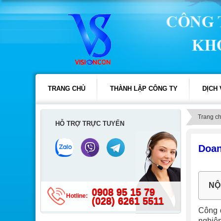
TRANG CHỦ
THÀNH LẬP CÔNG TY
DỊCH
Trang c
HỖ TRỢ TRỰC TUYẾN
Doan
NỘ
0908 95 15 79
Hotline:
(028) 6261 5511
Công đ
nghiệp