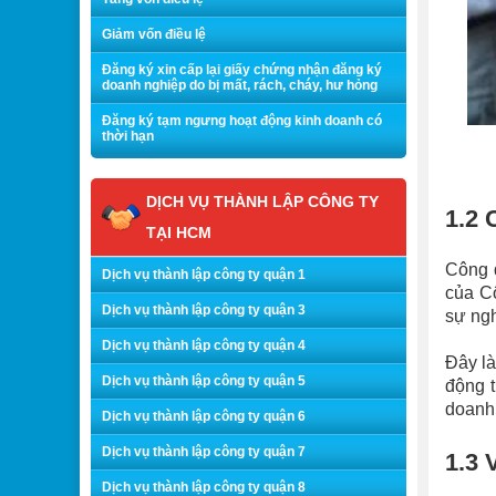
Giảm vốn điều lệ
Đăng ký xin cấp lại giấy chứng nhận đăng ký
doanh nghiệp do bị mất, rách, cháy, hư hỏng
Đăng ký tạm ngưng hoạt động kinh doanh có
thời hạn
DỊCH VỤ THÀNH LẬP CÔNG TY
1.2 
TẠI HCM
Công đ
Dịch vụ thành lập công ty quận 1
của Cô
Dịch vụ thành lập công ty quận 3
sự ngh
Dịch vụ thành lập công ty quận 4
Đây là
Dịch vụ thành lập công ty quận 5
động t
doanh 
Dịch vụ thành lập công ty quận 6
Dịch vụ thành lập công ty quận 7
1.3 
Dịch vụ thành lập công ty quận 8