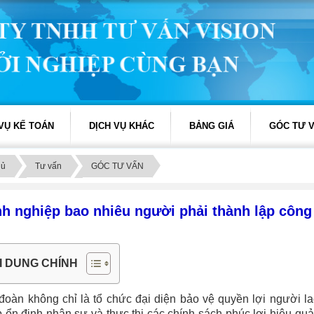
 VỤ KẾ TOÁN
DỊCH VỤ KHÁC
BẢNG GIÁ
GÓC TƯ 
hủ
Tư vấn
GÓC TƯ VẤN
h nghiệp bao nhiêu người phải thành lập công
I DUNG CHÍNH
oàn không chỉ là tổ chức đại diện bảo vệ quyền lợi người la
 ổn định nhân sự và thực thi các chính sách phúc lợi hiệu q