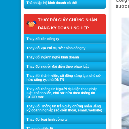
Công đ
Thành lập hộ kinh doanh cá thể
trước 
THAY ĐỔI GIẤY CHỨNG NHẬN
ĐĂNG KÝ DOANH NGHIỆP
Thay đổi tên công ty
Thay đổi địa chỉ trụ sở chính công ty
Thay đổi ngành nghề kinh doanh
Thay đổi người đại diện theo pháp luật
Thay đổi thành viên, cổ đông sáng lập, chủ sở
hữu công ty, chủ DNTN
Thay đổi thông tin Người đại diện theo pháp
luật, thành viên, chủ sở hữu theo thông tin
CCCD mới
Thay đổi Thông tin trên giấy chứng nhận đăng
ký doanh nghiệp (số điện thoại, email, website)
Thay đổi loại hình công ty
Tăng vốn điều lệ