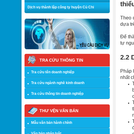
thiể
Dịch vụ thành lập công ty huyện Củ Chi
Theo q
dựa tr
Để thà
tự ngu
2.2 
TRA CỨU THÔNG TIN
Pháp l
Tra cứu tên doanh nghiệp
nhất c
Tra cứu ngành nghề kinh doanh
Tra cứu thông tin doanh nghiệp
THƯ VỆN VĂN BẢN
Mẫu văn bản hành chính
Văn bản pháp luật