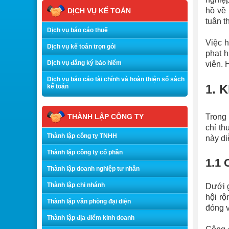
hồ về
DỊCH VỤ KẾ TOÁN
tuân t
Dịch vụ báo cáo thuế
Việc h
Dịch vụ kế toán trọn gói
phạt h
Dịch vụ đăng ký bảo hiểm
viên. 
Dịch vụ báo cáo tài chính và hoàn thiện sổ sách
1. 
kế toán
THÀNH LẬP CÔNG TY
Trong 
chỉ th
Thành lập công ty TNHH
này di
Thành lập công ty cổ phần
1.1 
Thành lập doanh nghiệp tư nhân
Thành lập chi nhánh
Dưới g
hội rộ
Thành lập văn phòng đại diện
đóng v
Thành lập địa điểm kinh doanh