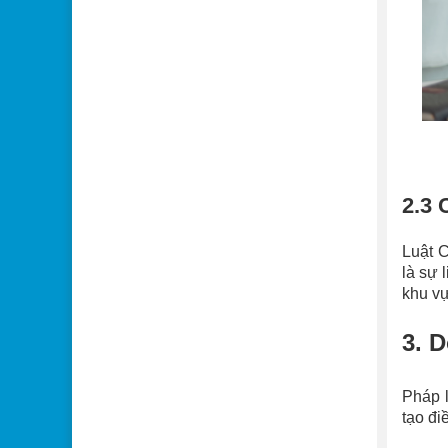
2.3 
Luật C
là sự 
khu v
3. 
Pháp l
tạo đi