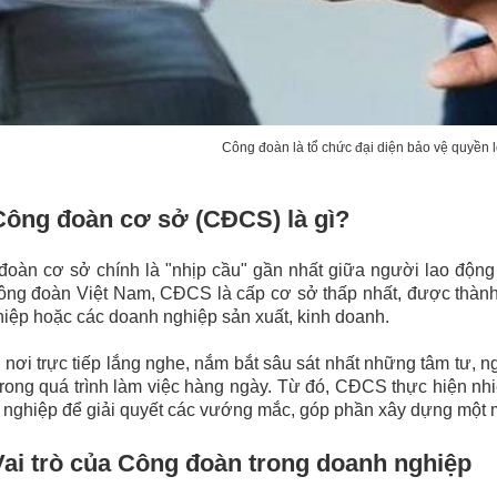
Công đoàn là tổ chức đại diện bảo vệ quyền l
Công đoàn cơ sở (CĐCS) là gì?
oàn cơ sở chính là "nhịp cầu" gần nhất giữa người lao động
ng đoàn Việt Nam, CĐCS là cấp cơ sở thấp nhất, được thành l
iệp hoặc các doanh nghiệp sản xuất, kinh doanh.
 nơi trực tiếp lắng nghe, nắm bắt sâu sát nhất những tâm tư,
rong quá trình làm việc hàng ngày. Từ đó, CĐCS thực hiện nh
nghiệp để giải quyết các vướng mắc, góp phần xây dựng một môi
Vai trò của Công đoàn trong doanh nghiệp