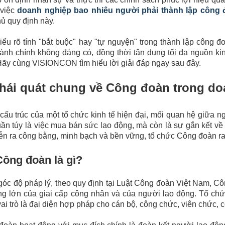
 việc
doanh nghiệp bao nhiêu người phải thành lập công
hủ quy định này.
iểu rõ tính "bắt buộc" hay "tự nguyện" trong thành lập công
ành chính không đáng có, đồng thời tận dụng tối đa nguồn k
Hãy cùng VISIONCON tìm hiểu lời giải đáp ngay sau đây.
Khái quát chung về Công đoàn trong d
cấu trúc của một tổ chức kinh tế hiện đại, mối quan hệ giữa
uần túy là việc mua bán sức lao động, mà còn là sự gắn kết về
ễn ra công bằng, minh bạch và bền vững, tổ chức Công đoàn ra
Công đoàn là gì?
óc độ pháp lý, theo quy định tại Luật Công đoàn Việt Nam, Côn
ng lớn của giai cấp công nhân và của người lao động. Tổ chứ
ai trò là đại diện hợp pháp cho cán bộ, công chức, viên chức,