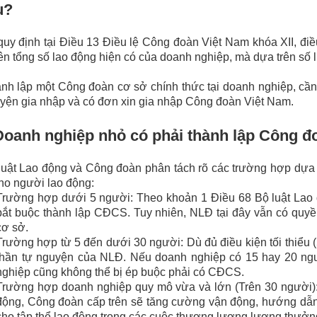
u?
uy định tại Điều 13 Điều lệ Công đoàn Việt Nam khóa XII, đi
ên tổng số lao động hiện có của doanh nghiệp, mà dựa trên số
nh lập một Công đoàn cơ sở chính thức tại doanh nghiệp, cần
yện gia nhập và có đơn xin gia nhập Công đoàn Việt Nam.
Doanh nghiệp nhỏ có phải thành lập Công 
uật Lao động và Công đoàn phân tách rõ các trường hợp dựa 
ho người lao động:
Trường hợp dưới 5 người: Theo khoản 1 Điều 68 Bộ luật Lao
bắt buộc thành lập CĐCS. Tuy nhiên, NLĐ tại đây vẫn có quyền
cơ sở.
Trường hợp từ 5 đến dưới 30 người: Dù đủ điều kiện tối thiểu (
thần tự nguyện của NLĐ. Nếu doanh nghiệp có 15 hay 20 ng
nghiệp cũng không thể bị ép buộc phải có CĐCS.
Trường hợp doanh nghiệp quy mô vừa và lớn (Trên 30 người):
động, Công đoàn cấp trên sẽ tăng cường vận động, hướng dẫn
cho tập thể lao động trong các cuộc thương lượng lương thưởng