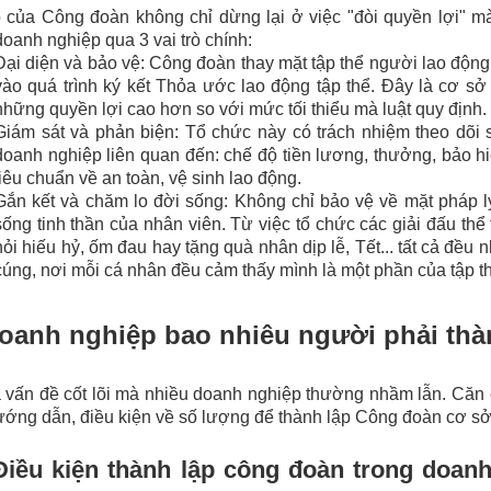
ò của Công đoàn không chỉ dừng lại ở việc "đòi quyền lợi" m
doanh nghiệp qua 3 vai trò chính:
Đại diện và bảo vệ: Công đoàn thay mặt tập thể người lao động
vào quá trình ký kết Thỏa ước lao động tập thể. Đây là cơ s
những quyền lợi cao hơn so với mức tối thiểu mà luật quy định.
Giám sát và phản biện: Tổ chức này có trách nhiệm theo dõi s
doanh nghiệp liên quan đến: chế độ tiền lương, thưởng, bảo h
tiêu chuẩn về an toàn, vệ sinh lao động.
Gắn kết và chăm lo đời sống: Không chỉ bảo vệ về mặt pháp l
sống tinh thần của nhân viên. Từ việc tổ chức các giải đấu th
hỏi hiếu hỷ, ốm đau hay tặng quà nhân dịp lễ, Tết... tất cả đề
cúng, nơi mỗi cá nhân đều cảm thấy mình là một phần của tập t
Doanh nghiệp bao nhiêu người phải th
 vấn đề cốt lõi mà nhiều doanh nghiệp thường nhầm lẫn. Căn
ớng dẫn, điều kiện về số lượng để thành lập Công đoàn cơ sở
Điều kiện thành lập công đoàn trong doanh