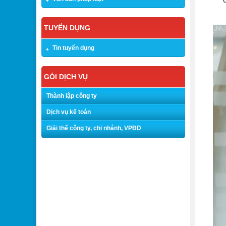
TUYỂN DỤNG
Tin tuyển dụng
GÓI DỊCH VỤ
Thành lập công ty
Dịch vụ kế toán
Giải thể công ty, chi nhánh, VPĐD