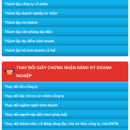
Thành lập công ty cổ phần
Thành lập doanh nghiệp tư nhân
Thành lập chi nhánh
Thành lập văn phòng đại diện
Thành lập địa điểm kinh doanh
Thành lập hộ kinh doanh cá thể
THAY ĐỔI GIẤY CHỨNG NHẬN ĐĂNG KÝ DOANH
NGHIỆP
Thay đổi tên công ty
Thay đổi địa chỉ trụ sở chính công ty
Thay đổi ngành nghề kinh doanh
Thay đổi người đại diện theo pháp luật
Thay đổi thành viên, cổ đông sáng lập, chủ sở hữu công ty, chủ DNTN