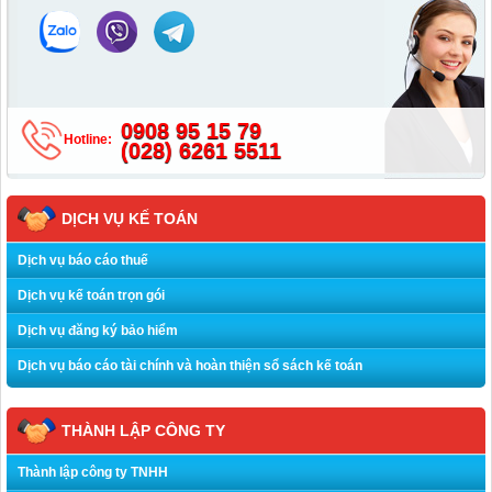
0908 95 15 79
Hotline:
(028) 6261 5511
DỊCH VỤ KẾ TOÁN
Dịch vụ báo cáo thuế
Dịch vụ kế toán trọn gói
Dịch vụ đăng ký bảo hiểm
Dịch vụ báo cáo tài chính và hoàn thiện sổ sách kế toán
THÀNH LẬP CÔNG TY
Thành lập công ty TNHH