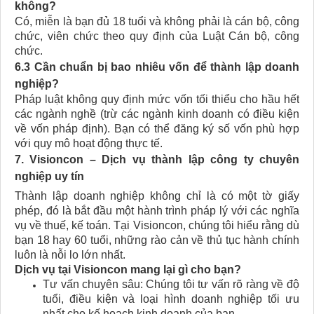
không?
Có, miễn là bạn đủ 18 tuổi và không phải là cán bộ, công
chức, viên chức theo quy định của Luật Cán bộ, công
chức.
6.3 Cần chuẩn bị bao nhiêu vốn để thành lập doanh
nghiệp?
Pháp luật không quy định mức vốn tối thiểu cho hầu hết
các ngành nghề (trừ các ngành kinh doanh có điều kiện
về vốn pháp định). Bạn có thể đăng ký số vốn phù hợp
với quy mô hoạt động thực tế.
7. Visioncon – Dịch vụ thành lập công ty chuyên
nghiệp uy tín
Thành lập doanh nghiệp không chỉ là có một tờ giấy
phép, đó là bắt đầu một hành trình pháp lý với các nghĩa
vụ về thuế, kế toán. Tại Visioncon, chúng tôi hiểu rằng dù
bạn 18 hay 60 tuổi, những rào cản về thủ tục hành chính
luôn là nỗi lo lớn nhất.
Dịch vụ tại Visioncon mang lại gì cho bạn?
Tư vấn chuyên sâu: Chúng tôi tư vấn rõ ràng về độ
tuổi, điều kiện và loại hình doanh nghiệp tối ưu
nhất cho kế hoạch kinh doanh của bạn.