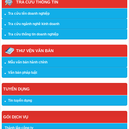
TRA CỨU THÔNG TIN
Tra cứu tên doanh nghiệp
Tra cứu ngành nghề kinh doanh
Tra cứu thông tin doanh nghiệp
THƯ VỆN VĂN BẢN
Mẫu văn bản hành chính
Văn bản pháp luật
TUYỂN DỤNG
Tin tuyển dụng
GÓI DỊCH VỤ
Thành lập công ty