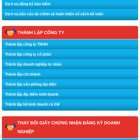
Dịch vụ đăng ký bảo hiểm
Dịch vụ báo cáo tài chính và hoàn thiện sổ sách kế toán
THÀNH LẬP CÔNG TY
Thành lập công ty TNHH
Thành lập công ty cổ phần
Thành lập doanh nghiệp tư nhân
Thành lập chi nhánh
Thành lập văn phòng đại diện
Thành lập địa điểm kinh doanh
Thành lập hộ kinh doanh cá thể
THAY ĐỔI GIẤY CHỨNG NHẬN ĐĂNG KÝ DOANH
NGHIỆP