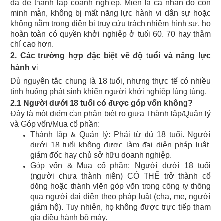
đa để thành lập doanh nghiệp. Miễn là cá nhân đó còn
minh mẫn, không bị mất năng lực hành vi dân sự hoặc
không nằm trong diện bị truy cứu trách nhiệm hình sự, họ
hoàn toàn có quyền khởi nghiệp ở tuổi 60, 70 hay thậm
chí cao hơn.
2. Các trường hợp đặc biệt về độ tuổi và năng lực
hành vi
Dù nguyên tắc chung là 18 tuổi, nhưng thực tế có nhiều
tình huống phát sinh khiến người khởi nghiệp lúng túng.
2.1 Người dưới 18 tuổi có được góp vốn không?
Đây là một điểm cần phân biệt rõ giữa Thành lập/Quản lý
và Góp vốn/Mua cổ phần:
Thành lập & Quản lý: Phải từ đủ 18 tuổi. Người
dưới 18 tuổi không được làm đại diện pháp luật,
giám đốc hay chủ sở hữu doanh nghiệp.
Góp vốn & Mua cổ phần: Người dưới 18 tuổi
(người chưa thành niên) CÓ THỂ trở thành cổ
đông hoặc thành viên góp vốn trong công ty thông
qua người đại diện theo pháp luật (cha, mẹ, người
giám hộ). Tuy nhiên, họ không được trực tiếp tham
gia điều hành bộ máy.