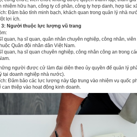
ch nhiệm hữu hạn, công ty cổ phần, công ty hợp danh, hợp tác xã
ch: Đảm bảo tính minh bạch, khách quan trong quản lý nhà nước,
ột lợi ích.
3: Người thuộc lực lượng vũ trang
ồm:
Sĩ quan, hạ sĩ quan, quân nhân chuyên nghiệp, công nhân, viên
thuộc Quân đội nhân dân Việt Nam.
Sĩ quan, hạ sĩ quan chuyên nghiệp, công nhân công an trong cá
Nam.
hững người được cử làm đại diện theo ủy quyền để quản lý p
ý tại doanh nghiệp nhà nước).
ch: Đảm bảo các lực lượng này tập trung vào nhiệm vụ quốc ph
 can thiệp vào hoạt động kinh doanh.