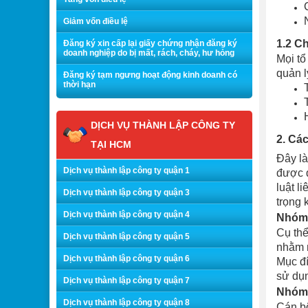
Giảm vốn điều lệ
1.2 Ch
Đăng ký xin cấp lại giấy chứng nhận đăng ký
doanh nghiệp do bị mất, rách, cháy, hư hỏng
Mọi tổ
quản l
Đăng ký tạm ngưng hoạt động kinh doanh có
thời hạn
DỊCH VỤ THÀNH LẬP CÔNG TY
2. Cá
TẠI HCM
Đây là
Dịch vụ thành lập công ty quận 1
được q
luật l
Dịch vụ thành lập công ty quận 3
trọng 
Dịch vụ thành lập công ty quận 4
Nhóm 
Cụ thể
Dịch vụ thành lập công ty quận 5
nhằm m
Dịch vụ thành lập công ty quận 6
Mục đí
sử dụ
Dịch vụ thành lập công ty quận 7
Nhóm 
Dịch vụ thành lập công ty quận 8
Cán bộ