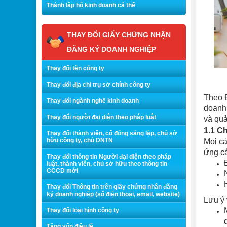
Thành lập hộ kinh doanh cá thể
THAY ĐỔI GIẤY CHỨNG NHẬN
ĐĂNG KÝ DOANH NGHIỆP
Thay đổi tên công ty
Thay đổi địa chỉ trụ sở chính công ty
Theo Đ
Thay đổi ngành nghề kinh doanh
doanh 
Thay đổi người đại diện theo pháp luật
và quả
1.1 Ch
Thay đổi thành viên, cổ đông sáng lập, chủ sở
hữu công ty, chủ DNTN
Mọi cá
ứng cá
Thay đổi thông tin Người đại diện theo pháp
luật, thành viên, chủ sở hữu theo thông tin
CCCD mới
Thay đổi Thông tin trên giấy chứng nhận đăng
ký doanh nghiệp (số điện thoại, email, website)
Lưu ý
Thay đổi loại hình công ty
Tăng vốn điều lệ