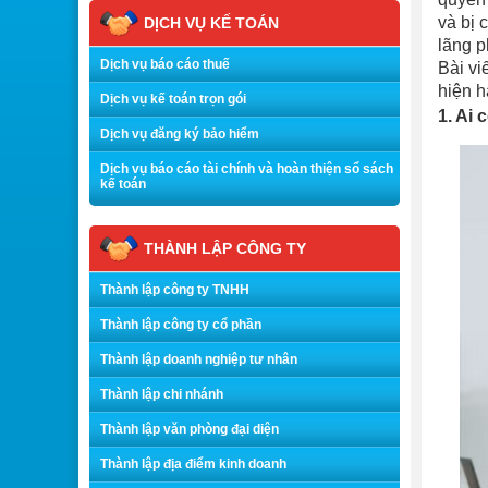
và bị 
DỊCH VỤ KẾ TOÁN
lãng p
Dịch vụ báo cáo thuế
Bài vi
hiện h
Dịch vụ kế toán trọn gói
1. Ai
Dịch vụ đăng ký bảo hiểm
Dịch vụ báo cáo tài chính và hoàn thiện sổ sách
kế toán
THÀNH LẬP CÔNG TY
Thành lập công ty TNHH
Thành lập công ty cổ phần
Thành lập doanh nghiệp tư nhân
Thành lập chi nhánh
Thành lập văn phòng đại diện
Thành lập địa điểm kinh doanh