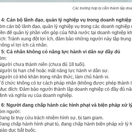
Các trường hợp bị cấm thành lập do
4: Cán bộ lãnh đạo, quản lý nghiệp vụ trong doanh nghiệ
m cán bộ lãnh đạo, quản lý nghiệp vụ trong các doanh nghiệp 
ền để quản lý phần vốn góp của Nhà nước tại doanh nghiệp kh
ch: Tránh xung đột lợi ích, đảm bảo những người này tập trung
hông vì lợi ích cá nhân.
5: Cá nhân không có năng lực hành vi dân sự đầy đủ
ồm:
Người chưa thành niên (chưa đủ 18 tuổi).
Người bị hạn chế hoặc mất năng lực hành vi dân sự.
Người có khó khăn trong nhận thức, làm chủ hành vi.
Tổ chức không có tư cách pháp nhân (không được phép thành l
Mục đích: Đảm bảo người thành lập doanh nghiệp có đầy đủ năn
định và nghĩa vụ của doanh nghiệp.
6: Người đang chấp hành các hình phạt và biện pháp xử l
ồm người:
Đang bị truy cứu trách nhiệm hình sự, bị tạm giam.
Đang chấp hành hình phạt tù, đang chấp hành biện pháp xử lý h
giáo dục bắt buộc.