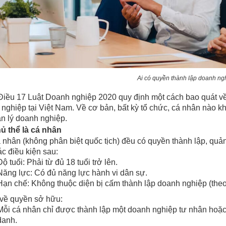
Ai có quyền thành lập doanh ng
iều 17 Luật Doanh nghiệp 2020 quy định một cách bao quát về
nghiệp tại Việt Nam. Về cơ bản, bất kỳ tổ chức, cá nhân nào 
n lý doanh nghiệp.
ủ thể là cá nhân
 nhân (không phân biệt quốc tịch) đều có quyền thành lập, quả
c điều kiện sau:
Độ tuổi: Phải từ đủ 18 tuổi trở lên.
Năng lực: Có đủ năng lực hành vi dân sự.
Hạn chế: Không thuộc diện bị cấm thành lập doanh nghiệp (theo
 về quyền sở hữu:
Mỗi cá nhân chỉ được thành lập một doanh nghiệp tư nhân hoặc
danh.