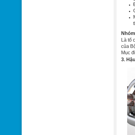
Nhóm 
Là tổ 
của Bộ
Mục đí
3. Hậ