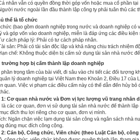
Cá nhân vẫn có quyền đồng thời góp vốn hoặc mua cổ phần tại
Người nước ngoài lần đầu thành lập công ty phải tuân thủ các t
ủ thể là tổ chức
 chức (bao gồm doanh nghiệp trong nước và doanh nghiệp có v
ý và góp vốn vào doanh nghiệp, miễn là đáp ứng các điều kiện 
Tư cách pháp lý: Phải có tư cách pháp nhân.
Tài sản: Phải có tài sản độc lập và khả năng chịu trách nhiệm độ
Hạn chế: Không thuộc diện bị cấm sử dụng tài sản nhà nước để t
c trường hợp bị cấm thành lập doanh nghiệp
 phần trọng tâm của bài viết, đi sâu vào chi tiết các đối tượn
uản lý doanh nghiệp tại Việt Nam theo Khoản 2, Điều 17 của 
iên quan. Việc vi phạm các điều cấm này có thể dẫn đến hủy bỏ
khác.
1: Cơ quan nhà nước và Đơn vị lực lượng vũ trang nhân 
 là các cơ quan, đơn vị sử dụng tài sản nhà nước để thành lậ
ục đích thu lợi riêng cho cơ quan, đơn vị mình.
ch: Ngăn chặn việc lạm dụng tài sản công và ngân sách nhà n
ng đúng mục đích công cộng.
2: Cán bộ, Công chức, Viên chức (theo Luật Cán bộ, công
, công chức, viên chức không được quyền thành lập, tham gia 