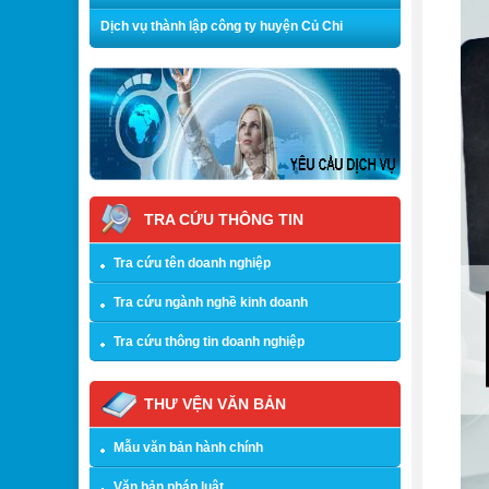
Dịch vụ thành lập công ty huyện Củ Chi
TRA CỨU THÔNG TIN
Tra cứu tên doanh nghiệp
Tra cứu ngành nghề kinh doanh
Tra cứu thông tin doanh nghiệp
THƯ VỆN VĂN BẢN
Mẫu văn bản hành chính
Văn bản pháp luật