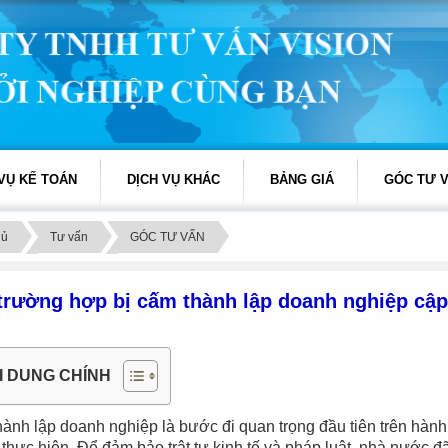
 VỤ KẾ TOÁN
DỊCH VỤ KHÁC
BẢNG GIÁ
GÓC TƯ 
hủ
Tư vấn
GÓC TƯ VẤN
trường hợp bị cấm thành lập doanh nghiệp cập
I DUNG CHÍNH
hành lập doanh nghiệp là bước đi quan trọng đầu tiên trên hành
thực hiện. Để đảm bảo trật tự kinh tế và pháp luật, nhà nước 