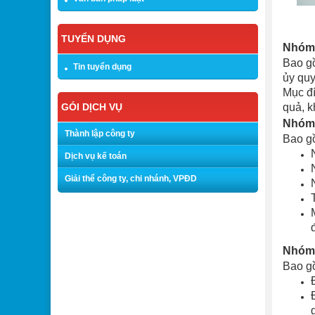
TUYỂN DỤNG
Nhóm 
Bao gồ
Tin tuyển dụng
ủy quy
Mục đí
GÓI DỊCH VỤ
quả, k
Nhóm 
Thành lập công ty
Bao g
Dịch vụ kế toán
Giải thể công ty, chi nhánh, VPĐD
Nhóm 
Bao g