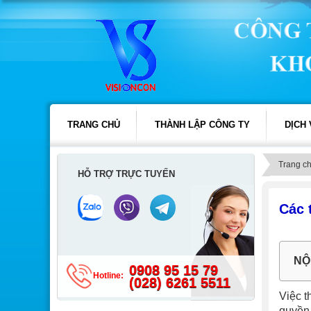
TRANG CHỦ
THÀNH LẬP CÔNG TY
DỊCH
Trang c
HỖ TRỢ TRỰC TUYẾN
Các 
NỘ
0908 95 15 79
Hotline:
(028) 6261 5511
Việc t
quyền 