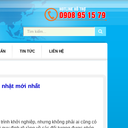
VẤN
TIN TỨC
LIÊN HỆ
 nhật mới nhất
 trình khởi nghiệp, nhưng không phải ai cũng có
đã quy định rõ ràng về các đối tượng được phép