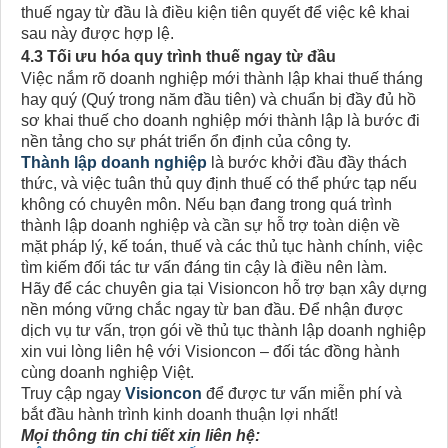
thuế ngay từ đầu là điều kiện tiên quyết để việc kê khai
sau này được hợp lệ.
4.3 Tối ưu hóa quy trình thuế ngay từ đầu
Việc nắm rõ doanh nghiệp mới thành lập khai thuế tháng
hay quý (Quý trong năm đầu tiên) và chuẩn bị đầy đủ hồ
sơ khai thuế cho doanh nghiệp mới thành lập là bước đi
nền tảng cho sự phát triển ổn định của công ty.
Thành lập doanh nghiệp
là bước khởi đầu đầy thách
thức, và việc tuân thủ quy định thuế có thể phức tạp nếu
không có chuyên môn. Nếu bạn đang trong quá trình
thành lập doanh nghiệp và cần sự hỗ trợ toàn diện về
mặt pháp lý, kế toán, thuế và các thủ tục hành chính, việc
tìm kiếm đối tác tư vấn đáng tin cậy là điều nên làm.
Hãy để các chuyên gia tại Visioncon hỗ trợ bạn xây dựng
nền móng vững chắc ngay từ ban đầu. Để nhận được
dịch vụ tư vấn, trọn gói về thủ tục thành lập doanh nghiệp
xin vui lòng liên hệ với Visioncon – đối tác đồng hành
cùng doanh nghiệp Việt.
Truy cập ngay
Visioncon
để được tư vấn miễn phí và
bắt đầu hành trình kinh doanh thuận lợi nhất!
Mọi thông tin chi tiết xin liên hệ: