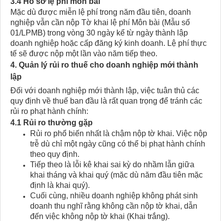
3.4 Hồ sơ lệ phí môn bài
Mặc dù được miễn lệ phí trong năm đầu tiên, doanh
nghiệp vẫn cần nộp Tờ khai lệ phí Môn bài (Mẫu số
01/LPMB) trong vòng 30 ngày kể từ ngày thành lập
doanh nghiệp hoặc cấp đăng ký kinh doanh. Lệ phí thực
tế sẽ được nộp một lần vào năm tiếp theo.
4. Quản lý rủi ro thuế cho doanh nghiệp mới thành
lập
Đối với doanh nghiệp mới thành lập, việc tuân thủ các
quy định về thuế ban đầu là rất quan trọng để tránh các
rủi ro phạt hành chính:
4.1 Rủi ro thường gặp
Rủi ro phổ biến nhất là chậm nộp tờ khai. Việc nộp
trễ dù chỉ một ngày cũng có thể bị phạt hành chính
theo quy định.
Tiếp theo là lỗi kê khai sai kỳ do nhầm lẫn giữa
khai tháng và khai quý (mặc dù năm đầu tiên mặc
định là khai quý).
Cuối cùng, nhiều doanh nghiệp không phát sinh
doanh thu nghĩ rằng không cần nộp tờ khai, dẫn
đến việc không nộp tờ khai (Khai trắng).