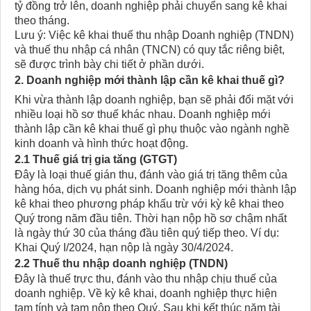
tỷ đồng trở lên, doanh nghiệp phải chuyển sang kê khai
theo tháng.
Lưu ý: Việc kê khai thuế thu nhập Doanh nghiệp (TNDN)
và thuế thu nhập cá nhân (TNCN) có quy tắc riêng biệt,
sẽ được trình bày chi tiết ở phần dưới.
2. Doanh nghiệp mới thành lập cần kê khai thuế gì?
Khi vừa thành lập doanh nghiệp, bạn sẽ phải đối mặt với
nhiều loại hồ sơ thuế khác nhau. Doanh nghiệp mới
thành lập cần kê khai thuế gì phụ thuộc vào ngành nghề
kinh doanh và hình thức hoạt động.
2.1 Thuế giá trị gia tăng (GTGT)
Đây là loại thuế gián thu, đánh vào giá trị tăng thêm của
hàng hóa, dịch vụ phát sinh. Doanh nghiệp mới thành lập
kê khai theo phương pháp khấu trừ với kỳ kê khai theo
Quý trong năm đầu tiên. Thời hạn nộp hồ sơ chậm nhất
là ngày thứ 30 của tháng đầu tiên quý tiếp theo. Ví dụ:
Khai Quý I/2024, hạn nộp là ngày 30/4/2024.
2.2 Thuế thu nhập doanh nghiệp (TNDN)
Đây là thuế trực thu, đánh vào thu nhập chịu thuế của
doanh nghiệp. Về kỳ kê khai, doanh nghiệp thực hiện
tạm tính và tạm nộp theo Quý. Sau khi kết thúc năm tài