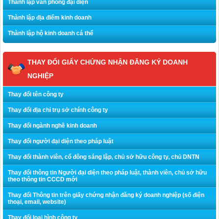
Thành lập văn phòng đại diện
Thành lập địa điểm kinh doanh
Thành lập hộ kinh doanh cá thể
THAY ĐỔI GIẤY CHỨNG NHẬN ĐĂNG KÝ DOANH
NGHIỆP
Thay đổi tên công ty
Thay đổi địa chỉ trụ sở chính công ty
Thay đổi ngành nghề kinh doanh
Thay đổi người đại diện theo pháp luật
Thay đổi thành viên, cổ đông sáng lập, chủ sở hữu công ty, chủ DNTN
Thay đổi thông tin Người đại diện theo pháp luật, thành viên, chủ sở hữu
theo thông tin CCCD mới
Thay đổi Thông tin trên giấy chứng nhận đăng ký doanh nghiệp (số điện
thoại, email, website)
Thay đổi loại hình công ty