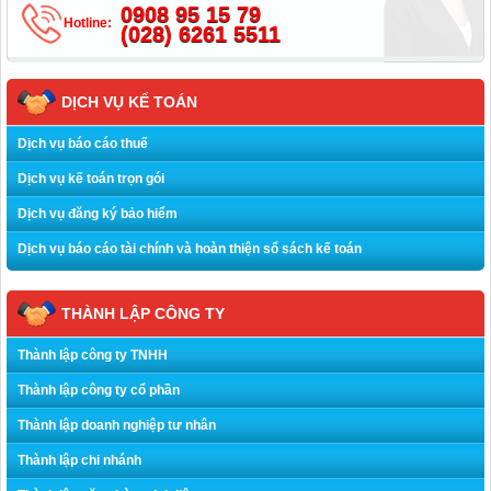
0908 95 15 79
Hotline:
(028) 6261 5511
DỊCH VỤ KẾ TOÁN
Dịch vụ báo cáo thuế
Dịch vụ kế toán trọn gói
Dịch vụ đăng ký bảo hiểm
Dịch vụ báo cáo tài chính và hoàn thiện sổ sách kế toán
THÀNH LẬP CÔNG TY
Thành lập công ty TNHH
Thành lập công ty cổ phần
Thành lập doanh nghiệp tư nhân
Thành lập chi nhánh