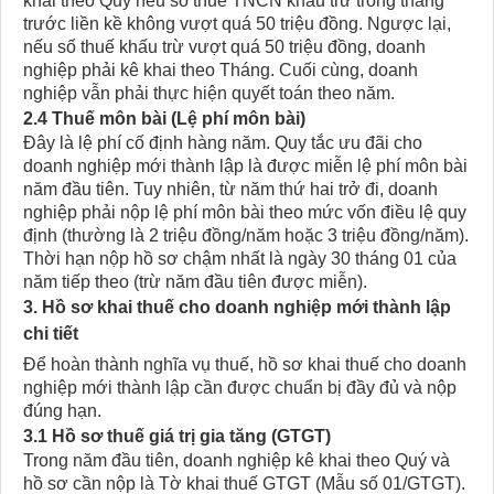
khai theo Quý nếu số thuế TNCN khấu trừ trong tháng
trước liền kề không vượt quá 50 triệu đồng. Ngược lại,
nếu số thuế khấu trừ vượt quá 50 triệu đồng, doanh
nghiệp phải kê khai theo Tháng. Cuối cùng, doanh
nghiệp vẫn phải thực hiện quyết toán theo năm.
2.4 Thuế môn bài (Lệ phí môn bài)
Đây là lệ phí cố định hàng năm. Quy tắc ưu đãi cho
doanh nghiệp mới thành lập là được miễn lệ phí môn bài
năm đầu tiên. Tuy nhiên, từ năm thứ hai trở đi, doanh
nghiệp phải nộp lệ phí môn bài theo mức vốn điều lệ quy
định (thường là 2 triệu đồng/năm hoặc 3 triệu đồng/năm).
Thời hạn nộp hồ sơ chậm nhất là ngày 30 tháng 01 của
năm tiếp theo (trừ năm đầu tiên được miễn).
3. Hồ sơ khai thuế cho doanh nghiệp mới thành lập
chi tiết
Để hoàn thành nghĩa vụ thuế, hồ sơ khai thuế cho doanh
nghiệp mới thành lập cần được chuẩn bị đầy đủ và nộp
đúng hạn.
3.1 Hồ sơ thuế giá trị gia tăng (GTGT)
Trong năm đầu tiên, doanh nghiệp kê khai theo Quý và
hồ sơ cần nộp là Tờ khai thuế GTGT (Mẫu số 01/GTGT).