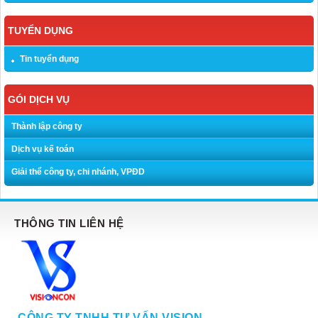
TUYỂN DỤNG
Tin tuyển dụng
GÓI DỊCH VỤ
Thành lập công ty
Dịch vụ kế toán
Giải thể công ty, chi nhánh, VPĐD
THÔNG TIN LIÊN HỆ
CÔNG TY TNHH TƯ VẤN VISION