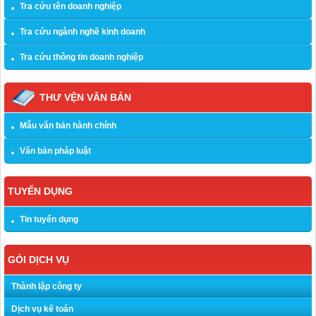
Tra cứu tên doanh nghiệp
Tra cứu ngành nghề kinh doanh
Tra cứu thông tin doanh nghiệp
THƯ VỆN VĂN BẢN
Mẫu văn bản hành chính
Văn bản pháp luật
TUYỂN DỤNG
Tin tuyển dụng
GÓI DỊCH VỤ
Thành lập công ty
Dịch vụ kế toán