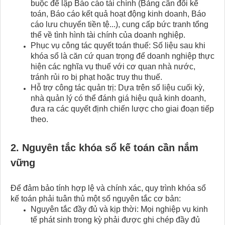
buộc để lập Báo cáo tài chính (Bảng cân đối kế
toán, Báo cáo kết quả hoạt động kinh doanh, Báo
cáo lưu chuyển tiền tệ...), cung cấp bức tranh tổng
thể về tình hình tài chính của doanh nghiệp.
Phục vụ công tác quyết toán thuế: Số liệu sau khi
khóa sổ là căn cứ quan trọng để doanh nghiệp thực
hiện các nghĩa vụ thuế với cơ quan nhà nước,
tránh rủi ro bị phạt hoặc truy thu thuế.
Hỗ trợ công tác quản trị: Dựa trên số liệu cuối kỳ,
nhà quản lý có thể đánh giá hiệu quả kinh doanh,
đưa ra các quyết định chiến lược cho giai đoạn tiếp
theo.
2. Nguyên tắc khóa sổ kế toán​ cần nắm
vững
Để đảm bảo tính hợp lệ và chính xác, quy trình khóa sổ
kế toán phải tuân thủ một số nguyên tắc cơ bản:
Nguyên tắc đầy đủ và kịp thời: Mọi nghiệp vụ kinh
tế phát sinh trong kỳ phải được ghi chép đầy đủ