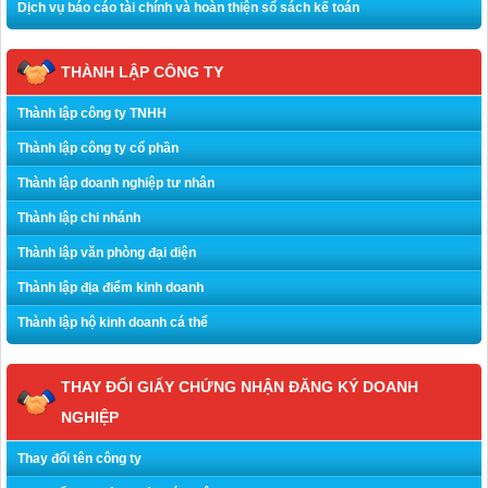
Dịch vụ báo cáo tài chính và hoàn thiện sổ sách kế toán
THÀNH LẬP CÔNG TY
Thành lập công ty TNHH
Thành lập công ty cổ phần
Thành lập doanh nghiệp tư nhân
Thành lập chi nhánh
Thành lập văn phòng đại diện
Thành lập địa điểm kinh doanh
Thành lập hộ kinh doanh cá thể
THAY ĐỔI GIẤY CHỨNG NHẬN ĐĂNG KÝ DOANH
NGHIỆP
Thay đổi tên công ty