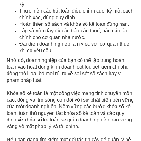
kỳ.
Thực hiện các bút toán điều chỉnh cuối kỳ một cách
chính xác, đúng quy định.
Hoàn thiện sổ sách và khóa sổ kế toán đúng hạn.
Lập và nộp đầy đủ các báo cáo thuế, báo cáo tài
chính cho cơ quan nhà nước.
Đại diện doanh nghiệp làm việc với cơ quan thuế
khi có yêu cầu.
Nhờ đó, doanh nghiệp của bạn có thể tập trung hoàn
toàn vào hoạt động kinh doanh cốt lõi, tiết kiệm chi phí,
đồng thời loại bỏ mọi rủi ro về sai sót sổ sách hay vi
phạm pháp luật.
Khóa sổ kế toán là một công việc mang tính chuyên môn
cao, đóng vai trò sống còn đối với sự phát triển bền vững
của một doanh nghiệp. Nắm vững các bước khóa sổ kế
toán, tuân thủ nguyên tắc khóa sổ kế toán và các quy
định về khóa sổ kế toán sẽ giúp doanh nghiệp bạn vững
vàng về mặt pháp lý và tài chính.
Nếu bạn đang tìm kiếm một đối tác tin cậy để quản lý hệ