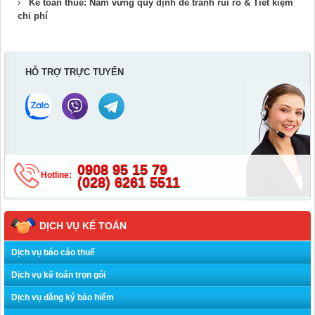
Kế toán thuế: Nắm vững quy định để tránh rủi ro & Tiết kiệm
chi phí
HỖ TRỢ TRỰC TUYẾN
0908 95 15 79
Hotline:
(028) 6261 5511
DỊCH VỤ KẾ TOÁN
Dịch vụ báo cáo thuế
Dịch vụ kế toán trọn gói
Dịch vụ đăng ký bảo hiểm