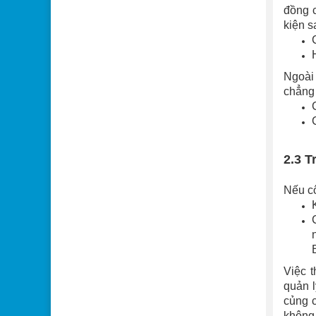
đồng c
kiện s
Ngoài
chẳng
2.3 T
Nếu cô
Việc 
quản l
củng c
không