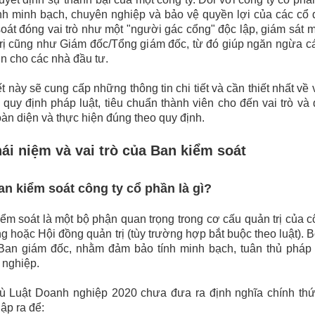
nh minh bạch, chuyên nghiệp và bảo vệ quyền lợi của các cổ 
oát đóng vai trò như một "người gác cổng" độc lập, giám sát 
rị cũng như Giám đốc/Tổng giám đốc, từ đó giúp ngăn ngừa các 
in cho các nhà đầu tư.
ết này sẽ cung cấp những thông tin chi tiết và cần thiết nhất về
 quy định pháp luật, tiêu chuẩn thành viên cho đến vai trò và
oàn diện và thực hiện đúng theo quy định.
hái niệm và vai trò của Ban kiểm soát
an kiểm soát công ty cổ phần là gì?
ểm soát là một bộ phận quan trọng trong cơ cấu quản trị của c
g hoặc Hội đồng quản trị (tùy trường hợp bắt buộc theo luật).
à Ban giám đốc, nhằm đảm bảo tính minh bạch, tuân thủ pháp 
 nghiệp.
ù Luật Doanh nghiệp 2020 chưa đưa ra định nghĩa chính thức
ập ra để: