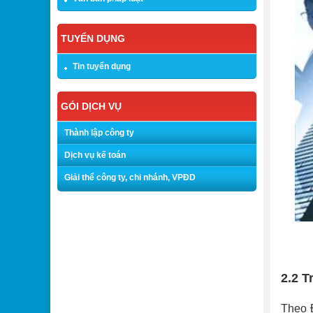
TUYỂN DỤNG
Tin tuyển dụng
GÓI DỊCH VỤ
Thành lập công ty
Dịch vụ kế toán
Giải thể công ty, chi nhánh, VPĐD
2.2 T
Theo Đ