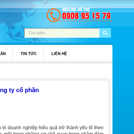
VẤN
TIN TỨC
LIÊN HỆ
ông ty cổ phần
n trị doanh nghiệp hiệu quả trở thành yếu tố then
hần, một trong những cơ chế quan trọng nhằm đảm