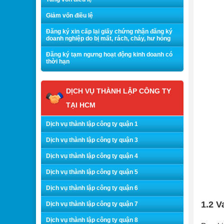
Giảm vốn điều lệ
Đăng ký xin cấp lại giấy chứng nhận đăng ký
doanh nghiệp do bị mất, rách, cháy, hư hỏng
Đăng ký tạm ngưng hoạt động kinh doanh có
thời hạn
DỊCH VỤ THÀNH LẬP CÔNG TY
TẠI HCM
Dịch vụ thành lập công ty quận 1
Dịch vụ thành lập công ty quận 3
Dịch vụ thành lập công ty quận 4
Dịch vụ thành lập công ty quận 5
Dịch vụ thành lập công ty quận 6
1.2 V
Dịch vụ thành lập công ty quận 7
Dịch vụ thành lập công ty quận 8