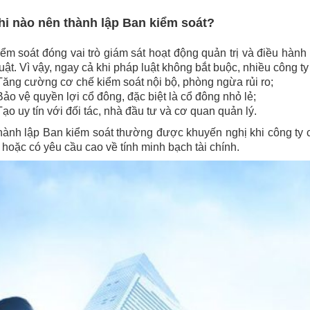
hi nào nên thành lập Ban kiểm soát?
ểm soát đóng vai trò giám sát hoạt động quản trị và điều hành
uật. Vì vậy, ngay cả khi pháp luật không bắt buộc, nhiều công t
Tăng cường cơ chế kiểm soát nội bộ, phòng ngừa rủi ro;
Bảo vệ quyền lợi cổ đông, đặc biệt là cổ đông nhỏ lẻ;
Tạo uy tín với đối tác, nhà đầu tư và cơ quan quản lý.
hành lập Ban kiểm soát thường được khuyến nghị khi công ty 
hoặc có yêu cầu cao về tính minh bạch tài chính.