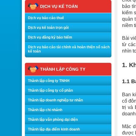
bảo tí
DỊCH VỤ KẾ TOÁN
kiểm s
Dịch vụ báo cáo thuế
quản t
niềm t
Dịch vụ kế toán trọn gói
Dịch vụ đăng ký bảo hiểm
Bài vi
từ các
Dịch vụ báo cáo tài chính và hoàn thiện sổ sách
nhìn t
kế toán
1. K
THÀNH LẬP CÔNG TY
1.1 B
Thành lập công ty TNHH
Thành lập công ty cổ phần
Ban ki
Thành lập doanh nghiệp tư nhân
cổ đôn
trị v
Thành lập chi nhánh
doanh
Thành lập văn phòng đại diện
Mặc d
Thành lập địa điểm kinh doanh
được l