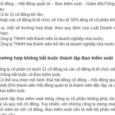
ổ đông – Hội đồng quản trị – Ban kiểm soát – Giám đốc/Tổng 
au:
Có từ 11 cổ đông trở lên;
Hoặc các cổ đông là tổ chức sở hữu từ 50% tổng số cổ phần trở
 ra, một số trường hợp khác theo quy định của Luật Doanh 
 hạn:
Công ty TNHH một thành viên là doanh nghiệp nhà nước;
Công ty TNHH hai thành viên trở lên là doanh nghiệp nhà nước
rường hợp không bắt buộc thành lập Ban kiểm soát
ng ty cổ phần có dưới 11 cổ đông và các cổ đông là tổ chức sở
Không bắt buộc có Ban kiểm soát;
Có thể lựa chọn mô hình: Đại hội đồng cổ đông – Hội đồng quản
nhất 20% thành viên Hội đồng quản trị là thành viên độc lập và
Ban kiểm soát.
thành lập Ban kiểm soát trong công ty cổ phần không phải lú
ý và quy mô cổ đông. Tuy nhiên, với những công ty mong muốn
ố niềm tin với cổ đông, Ban kiểm soát vẫn là một bộ phận nê
 yêu cầu.