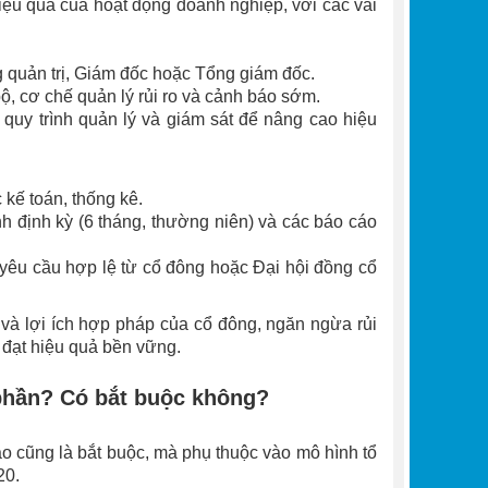
 hiệu quả của hoạt động doanh nghiệp, với các vai
g quản trị, Giám đốc hoặc Tổng giám đốc.
ộ, cơ chế quản lý rủi ro và cảnh báo sớm.
 quy trình quản lý và giám sát để nâng cao hiệu
 kế toán, thống kê.
nh định kỳ (6 tháng, thường niên) và các báo cáo
có yêu cầu hợp lệ từ cổ đông hoặc Đại hội đồng cổ
à lợi ích hợp pháp của cổ đông, ngăn ngừa rủi
 đạt hiệu quả bền vững.
 phần? Có bắt buộc không?
ào cũng là bắt buộc, mà phụ thuộc vào mô hình tổ
20.