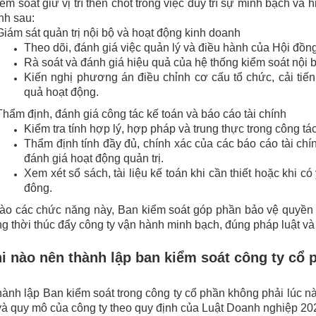
ểm soát giữ vị trí then chốt trong việc duy trì sự minh bạch và
ính sau:
Giám sát quản trị nội bộ và hoạt động kinh doanh
Theo dõi, đánh giá việc quản lý và điều hành của Hội đồn
Rà soát và đánh giá hiệu quả của hệ thống kiểm soát nội b
Kiến nghị phương án điều chỉnh cơ cấu tổ chức, cải tiến
quả hoạt động.
Thẩm định, đánh giá công tác kế toán và báo cáo tài chính
Kiểm tra tính hợp lý, hợp pháp và trung thực trong công tác
Thẩm định tính đầy đủ, chính xác của các báo cáo tài chí
đánh giá hoạt động quản trị.
Xem xét sổ sách, tài liệu kế toán khi cần thiết hoặc khi 
đông.
ào các chức năng này, Ban kiểm soát góp phần bảo vệ quyền v
ng thời thúc đẩy công ty vận hành minh bạch, đúng pháp luật và
hi nào nên thành lập ban kiểm soát công ty cổ
hành lập Ban kiểm soát trong công ty cổ phần không phải lúc n
à quy mô của công ty theo quy định của Luật Doanh nghiệp 20