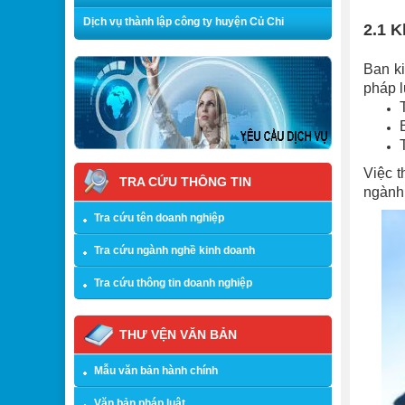
Dịch vụ thành lập công ty huyện Củ Chi
2.1 K
Ban ki
pháp l
Việc t
TRA CỨU THÔNG TIN
ngành 
Tra cứu tên doanh nghiệp
Tra cứu ngành nghề kinh doanh
Tra cứu thông tin doanh nghiệp
THƯ VỆN VĂN BẢN
Mẫu văn bản hành chính
Văn bản pháp luật