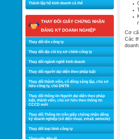
Thành lập hộ kinh doanh cá thể
THAY ĐỔI GIẤY CHỨNG NHẬN
ĐĂNG KÝ DOANH NGHIỆP
Cơ cấu
Các th
Thay đổi tên công ty
doanh 
Thay đổi địa chỉ trụ sở chính công ty
Thay đổi ngành nghề kinh doanh
Thay đổi người đại diện theo pháp luật
Thay đổi thành viên, cổ đông sáng lập, chủ sở
hữu công ty, chủ DNTN
Thay đổi thông tin Người đại diện theo pháp
luật, thành viên, chủ sở hữu theo thông tin
CCCD mới
Thay đổi Thông tin trên giấy chứng nhận đăng
ký doanh nghiệp (số điện thoại, email, website)
Thay đổi loại hình công ty
Tăng vốn điều lệ