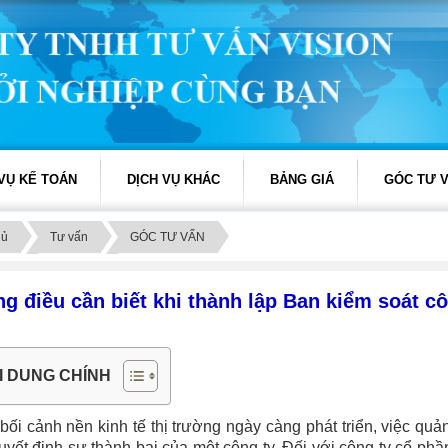
 VỤ KẾ TOÁN
DỊCH VỤ KHÁC
BẢNG GIÁ
GÓC TƯ 
hủ
Tư vấn
GÓC TƯ VẤN
g điều cần biết khi thành lập Ban kiểm soát c
I DUNG CHÍNH
bối cảnh nền kinh tế thị trường ngày càng phát triển, việc quả
uyết định sự thành bại của một công ty. Đối với công ty cổ p