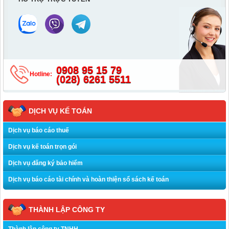
0908 95 15 79
Hotline:
(028) 6261 5511
DỊCH VỤ KẾ TOÁN
Dịch vụ báo cáo thuế
Dịch vụ kế toán trọn gói
Dịch vụ đăng ký bảo hiểm
Dịch vụ báo cáo tài chính và hoàn thiện sổ sách kế toán
THÀNH LẬP CÔNG TY