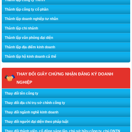
Thành lập công ty TNHH
Thành lập công ty cổ phần
Thành lập doanh nghiệp tư nhân
Thành lập chi nhánh
Thành lập văn phòng đại diện
Thành lập địa điểm kinh doanh
Thành lập hộ kinh doanh cá thể
THAY ĐỔI GIẤY CHỨNG NHẬN ĐĂNG KÝ DOANH
NGHIỆP
Thay đổi tên công ty
Thay đổi địa chỉ trụ sở chính công ty
Thay đổi ngành nghề kinh doanh
Thay đổi người đại diện theo pháp luật
Thay đổi thành viên, cổ đông sáng lập, chủ sở hữu công ty, chủ DNTN