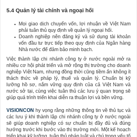
5.4 Quản lý tài chính và ngoại hối
Mọi giao dịch chuyển vốn, lợi nhuận về Việt Nam
phải tuân thủ quy định về quản lý ngoại hối.
Doanh nghiệp nên đăng ký và sử dụng tài khoản
vốn đầu tư trực tiếp theo quy định của Ngân hàng
Nhà nước để đảm bảo minh bạch.
Việc thành lập chi nhánh công ty ở nước ngoài mở ra
nhiều cơ hội phát triển và mở rộng thị trường cho doanh
nghiệp Việt Nam, nhưng đồng thời cũng tiềm ẩn không ít
thách thức về pháp lý, thuế và quản lý. Chuẩn bị kỹ
lưỡng hồ sơ, nắm vững quy định của cả Việt Nam và
nước sở tại, cùng việc tuân thủ các lưu ý quan trọng sẽ
giúp quá trình triển khai diễn ra thuận lợi và bền vững.
VISIONCON
hy vọng rằng những thông tin về thủ tục và
các lưu ý khi thành lập chi nhánh công ty ở nước ngoài
sẽ giúp doanh nghiệp có sự chuẩn bị đầy đủ và đúng
hướng trước khi bước vào thị trường mới. Một kế hoạch
triển khai kỹ lưỡng, tuân thủ pháp luật và chú trọng yếu tố