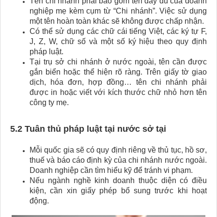
Tên chi nhánh phải bao gồm tên đầy đủ của doanh
nghiệp mẹ kèm cụm từ “Chi nhánh”. Việc sử dụng
một tên hoàn toàn khác sẽ không được chấp nhận.
Có thể sử dụng các chữ cái tiếng Việt, các ký tự F,
J, Z, W, chữ số và một số ký hiệu theo quy định
pháp luật.
Tại trụ sở chi nhánh ở nước ngoài, tên cần được
gắn biển hoặc thể hiện rõ ràng. Trên giấy tờ giao
dịch, hóa đơn, hợp đồng… tên chi nhánh phải
được in hoặc viết với kích thước chữ nhỏ hơn tên
công ty mẹ.
5.2 Tuân thủ pháp luật tại nước sở tại
Mỗi quốc gia sẽ có quy định riêng về thủ tục, hồ sơ,
thuế và báo cáo định kỳ của chi nhánh nước ngoài.
Doanh nghiệp cần tìm hiểu kỹ để tránh vi phạm.
Nếu ngành nghề kinh doanh thuộc diện có điều
kiện, cần xin giấy phép bổ sung trước khi hoạt
động.