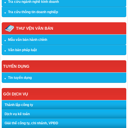
Tra cứu ngành nghề kinh doanh
Tra cứu thông tin doanh nghiệp
THƯ VỆN VĂN BẢN
Mẫu văn bản hành chính
Văn bản pháp luật
TUYỂN DỤNG
Tin tuyển dụng
GÓI DỊCH VỤ
Thành lập công ty
Dịch vụ kế toán
Giải thể công ty, chi nhánh, VPĐD