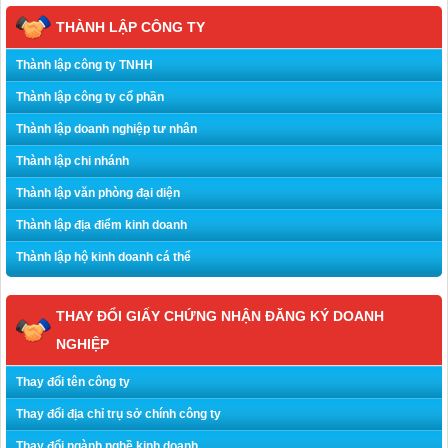
THÀNH LẬP CÔNG TY
Thành lập công ty TNHH
Thành lập công ty cổ phần
Thành lập doanh nghiệp tư nhân
Thành lập chi nhánh
Thành lập văn phòng đại diện
Thành lập địa điểm kinh doanh
Thành lập hộ kinh doanh cá thể
THAY ĐỔI GIẤY CHỨNG NHẬN ĐĂNG KÝ DOANH
NGHIỆP
Thay đổi tên công ty
Thay đổi địa chỉ trụ sở chính công ty
Thay đổi ngành nghề kinh doanh