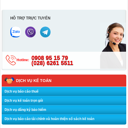
HỖ TRỢ TRỰC TUYẾN
0908 95 15 79
Hotline:
(028) 6261 5511
DỊCH VỤ KẾ TOÁN
Dịch vụ báo cáo thuế
Dịch vụ kế toán trọn gói
Dịch vụ đăng ký bảo hiểm
Dịch vụ báo cáo tài chính và hoàn thiện sổ sách kế toán