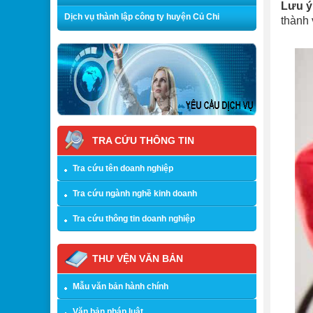
Lưu ý
Dịch vụ thành lập công ty huyện Củ Chi
thành 
TRA CỨU THÔNG TIN
Tra cứu tên doanh nghiệp
Tra cứu ngành nghề kinh doanh
Tra cứu thông tin doanh nghiệp
THƯ VỆN VĂN BẢN
Mẫu văn bản hành chính
Văn bản pháp luật