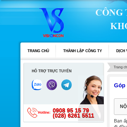
TRANG CHỦ
THÀNH LẬP CÔNG TY
DỊCH
Trang c
HỖ TRỢ TRỰC TUYẾN
Góp 
NỘ
0908 95 15 79
Hotline:
(028) 6261 5511
Bạn ấp
đi đầu