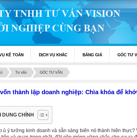
 VỤ KẾ TOÁN
DỊCH VỤ KHÁC
BẢNG GIÁ
GÓC TƯ 
hủ
Tư vấn
GÓC TƯ VẤN
vốn thành lập doanh nghiệp: Chìa khóa để khở
I DUNG CHÍNH
 ủ ý tưởng kinh doanh và sẵn sàng biến nó thành hiện thực?
 tiên và quan trọng nhất, đặt nền móng vững chắc cho sự ra đờ