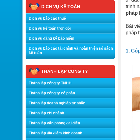
trình 
DỊCH VỤ KẾ TOÁN
pháp 
Dịch vụ báo cáo thuế
Bài vi
Dịch vụ kế toán trọn gói
pháp l
Dịch vụ đăng ký bảo hiểm
Dịch vụ báo cáo tài chính và hoàn thiện sổ sách
1. Gó
kế toán
THÀNH LẬP CÔNG TY
Thành lập công ty TNHH
Thành lập công ty cổ phần
Thành lập doanh nghiệp tư nhân
Thành lập chi nhánh
Thành lập văn phòng đại diện
Thành lập địa điểm kinh doanh