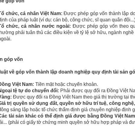
hể góp vốn
Tổ chức, cá nhân Việt Nam:
Được phép góp vốn thành lập do
định của pháp luật (ví dụ: cán bộ, công chức, sĩ quan quân đội...)
Tổ chức, cá nhân nước ngoài:
Được phép góp vốn theo qu
thường phải tuân thủ các điều kiện về tỷ lệ sở hữu, ngành nghề
ngoài.
ản góp vốn
luật về góp vốn thành lập doanh nghiệp quy định tài sản gó
Đồng Việt Nam:
Tiền mặt hoặc chuyển khoản.
Ngoại tệ tự do chuyển đổi:
Phải được quy đổi ra Đồng Việt Na
Vàng:
Được quy đổi ra Đồng Việt Nam theo giá thị trường tại th
Giá trị quyền sử dụng đất, quyền sở hữu trí tuệ, công nghệ,
đông sáng lập hoặc tổ chức thẩm định giá chuyên nghiệp định g
Các tài sản khác có thể định giá được bằng Đồng Việt Nam
tải... (phải có giấy tờ chứng minh quyền sở hữu hợp pháp và đư