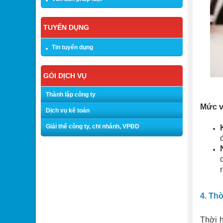
TUYỂN DỤNG
Tin tuyển dụng
GÓI DỊCH VỤ
Thành lập công ty
Mức v
Dịch vụ kế toán
Giải thể công ty, chi nhánh, VPĐD
4. Th
Thời h