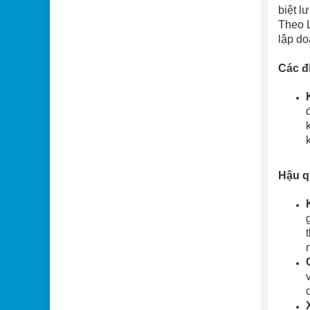
biệt l
Theo L
lập do
Các đ
Hậu q