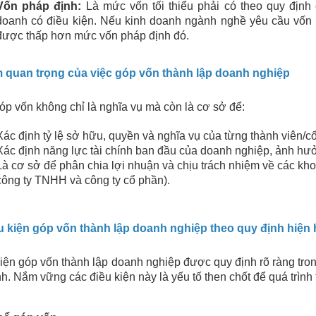
Vốn pháp định:
Là mức vốn tối thiểu phải có theo quy định
doanh có điều kiện. Nếu kinh doanh ngành nghề yêu cầu vốn 
được thấp hơn mức vốn pháp định đó.
m quan trọng của việc góp vốn thành lập doanh nghiệp
óp vốn không chỉ là nghĩa vụ mà còn là cơ sở để:
Xác định tỷ lệ sở hữu, quyền và nghĩa vụ của từng thành viên/cổ
Xác định năng lực tài chính ban đầu của doanh nghiệp, ảnh hưởn
Là cơ sở để phân chia lợi nhuận và chịu trách nhiệm về các kho
công ty TNHH và công ty cổ phần).
ều kiện góp vốn thành lập doanh nghiệp theo quy định hiện
iện góp vốn thành lập doanh nghiệp được quy định rõ ràng tr
nh. Nắm vững các điều kiện này là yếu tố then chốt để quá trình 