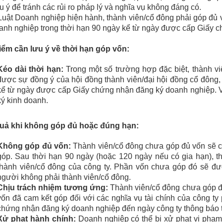
ưu ý để tránh các rủi ro pháp lý và nghĩa vụ không đáng có.
uật Doanh nghiệp hiện hành, thành viên/cổ đông phải góp đủ và
anh nghiệp trong thời hạn 90 ngày kể từ ngày được cấp Giấy 
iểm cần lưu ý về thời hạn góp vốn:
Kéo dài thời hạn:
Trong một số trường hợp đặc biệt, thành v
được sự đồng ý của hội đồng thành viên/đại hội đồng cổ đông
kể từ ngày được cấp Giấy chứng nhận đăng ký doanh nghiệp. 
ký kinh doanh.
uả khi không góp đủ hoặc đúng hạn:
Không góp đủ vốn:
Thành viên/cổ đông chưa góp đủ vốn sẽ c
góp. Sau thời hạn 90 ngày (hoặc 120 ngày nếu có gia hạn), t
thành viên/cổ đông của công ty. Phần vốn chưa góp đó sẽ đ
người không phải thành viên/cổ đông.
Chịu trách nhiệm tương ứng:
Thành viên/cổ đông chưa góp đ
vốn đã cam kết góp đối với các nghĩa vụ tài chính của công ty
chứng nhận đăng ký doanh nghiệp đến ngày công ty thông báo th
Xử phạt hành chính:
Doanh nghiệp có thể bị xử phạt vi phạ