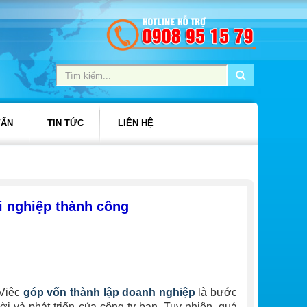
VẤN
TIN TỨC
LIÊN HỆ
i nghiệp thành công
 Việc
góp vốn thành lập doanh nghiệp
là bước
i và phát triển của công ty bạn. Tuy nhiên, quá