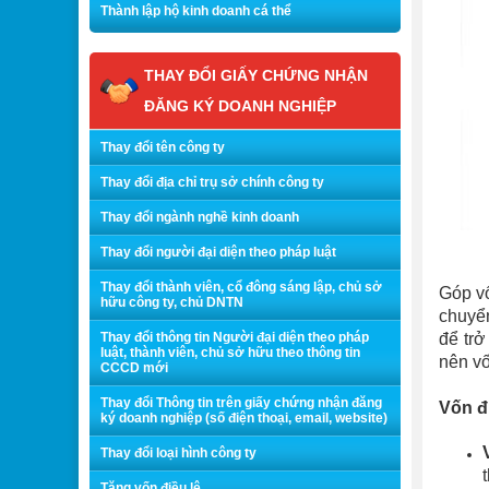
Thành lập hộ kinh doanh cá thể
THAY ĐỔI GIẤY CHỨNG NHẬN
ĐĂNG KÝ DOANH NGHIỆP
Thay đổi tên công ty
Thay đổi địa chỉ trụ sở chính công ty
Thay đổi ngành nghề kinh doanh
Thay đổi người đại diện theo pháp luật
Thay đổi thành viên, cổ đông sáng lập, chủ sở
Góp vố
hữu công ty, chủ DNTN
chuyển
Thay đổi thông tin Người đại diện theo pháp
để trở
luật, thành viên, chủ sở hữu theo thông tin
nên vố
CCCD mới
Thay đổi Thông tin trên giấy chứng nhận đăng
Vốn đ
ký doanh nghiệp (số điện thoại, email, website)
Thay đổi loại hình công ty
Tăng vốn điều lệ