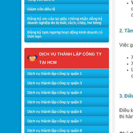
Giảm vốn điều lệ
Đăng ký xin cấp lại giấy chứng nhận đăng ký
doanh nghiệp do bị mất, rách, cháy, hư hỏng
2. Tầ
Đăng ký tạm ngưng hoạt động kinh doanh có
thời hạn
Việc g
DỊCH VỤ THÀNH LẬP CÔNG TY
TẠI HCM
Dịch vụ thành lập công ty quận 1
Dịch vụ thành lập công ty quận 3
Dịch vụ thành lập công ty quận 4
3. Đi
Dịch vụ thành lập công ty quận 5
Điều k
Dịch vụ thành lập công ty quận 6
thi hà
Dịch vụ thành lập công ty quận 7
Dịch vụ thành lập công ty quận 8