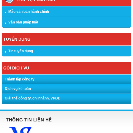
Mẫu văn bản hành chính
Văn bản pháp luật
TUYỂN DỤNG
Tin tuyển dụng
GÓI DỊCH VỤ
Thành lập công ty
Dịch vụ kế toán
Giải thể công ty, chi nhánh, VPĐD
THÔNG TIN LIÊN HỆ