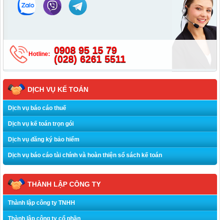
0908 95 15 79
Hotline:
(028) 6261 5511
DỊCH VỤ KẾ TOÁN
Dịch vụ báo cáo thuế
Dịch vụ kế toán trọn gói
Dịch vụ đăng ký bảo hiểm
Dịch vụ báo cáo tài chính và hoàn thiện sổ sách kế toán
THÀNH LẬP CÔNG TY
Thành lập công ty TNHH
Thành lập công ty cổ phần