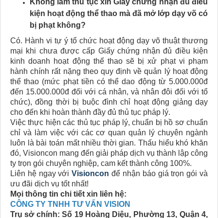
Không làm thủ tục xin Giấy chứng nhận đủ điều
kiện hoạt động thể thao mà đã mở lớp dạy võ có
bị phạt không?
Có. Hành vi tự ý tổ chức hoạt động dạy võ thuật thương
mại khi chưa được cấp Giấy chứng nhận đủ điều kiện
kinh doanh hoạt động thể thao sẽ bị xử phạt vi phạm
hành chính rất nặng theo quy định về quản lý hoạt động
thể thao (mức phạt tiền có thể dao động từ 5.000.000đ
đến 15.000.000đ đối với cá nhân, và nhân đôi đối với tổ
chức), đồng thời bị buộc đình chỉ hoạt động giảng dạy
cho đến khi hoàn thành đầy đủ thủ tục pháp lý.
Việc thực hiện các thủ tục pháp lý, chuẩn bị hồ sơ chuẩn
chỉ và làm việc với các cơ quan quản lý chuyên ngành
luôn là bài toán mất nhiều thời gian. Thấu hiểu khó khăn
đó, Visioncon mang đến giải pháp dịch vụ thành lập công
ty trọn gói chuyên nghiệp, cam kết thành công 100%.
Liên hệ ngay với
Visioncon
để nhận báo giá trọn gói và
ưu đãi dịch vụ tốt nhất!
Mọi thông tin chi tiết xin liên hệ:
CÔNG TY TNHH TƯ VẤN VISION
Trụ sở chính: Số 19 Hoàng Diệu, Phường 13, Quận 4,