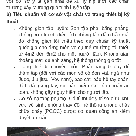
với cơ sở y tế gần nhất để xử lý kịp thời các chấn
thương xảy ra trong quá trình luyện tập.
b) Tiêu chuẩn về cơ sở vật chất và trang thiết bị kỹ
thuật
Không gian tập luyện: Sàn tập phải bằng phẳng,
không trơn trượt, diện tích phòng tập đảm bảo mật
độ không gian tối thiểu theo quy chuẩn kỹ thuật
quốc gia cho từng môn võ cụ thể (thường tối thiểu
từ 4m2 đến 6m2 cho một người tập). Không gian
thoáng mát, đủ ánh sáng, hệ thống thông gió tốt.
Trang thiết bị chuyên môn: Phải trang bị đầy đủ
thảm tập (đối với các môn võ có đòn vật, ngã như
Judo, Jiu-jitsu, Vovinam), bao cát, bảo hộ tay chân,
đích đá, găng tay, mũ bảo hiểm đạt tiêu chuẩn an
toàn, không gây nguy hiểm cho người tập.
Cơ sở hạ tầng phụ trợ: Có tủ thuốc y tế sơ cứu, khu
vực vệ sinh, phòng thay đồ, hệ thống phòng cháy
chữa cháy (PCCC) được cơ quan công an kiểm
duyệt an toàn.