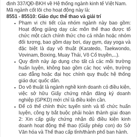
định 337/QĐ-BKH về Hệ thống ngành kinh tế Việt Nam.
Mã ngành cốt lõi cho hoạt động này là:
8551 - 85510: Giáo dục thể thao và giải trí
Phạm vi chi tiết của nhóm ngành này bao gồm:
Hoạt động giảng dạy các môn thể thao được tổ
chức một cách chính thức cho cá nhân hoặc nhóm
đối tượng, bao gồm dạy bơi, dạy gym, dạy yoga và
đặc biệt là dạy võ thuật (Karatedo, Taekwondo,
Vovinam, Boxing, Muay Thái, Võ Cổ truyền,...).
Quy định này áp dụng cho tất cả các môi trường
huấn luyện, không bao gồm các học viện, trường
cao đẳng hoặc đại học chính quy thuộc hệ thống
giáo dục quốc dân.
Do võ thuật là ngành nghề kinh doanh có điều kiện,
việc sở hữu Giấy chứng nhận đăng ký doanh
nghiệp (GPKD) mới chỉ là điều kiện cần.
Để có thể chính thức tuyển sinh và tổ chức huấn
luyện, công ty bắt buộc phải hoàn thành giai đoạn
2: Xin cấp giấy chứng nhận đủ điều kiện kinh
doanh hoạt động thể thao (Giấy phép con) do Sở
Văn hóa và Thể thao cấp tỉnh/thành phố ban hành.