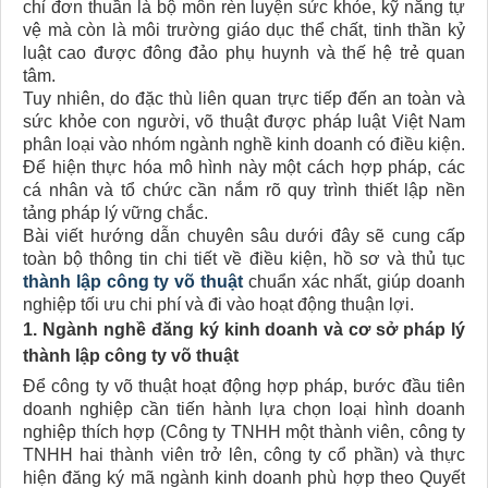
chỉ đơn thuần là bộ môn rèn luyện sức khỏe, kỹ năng tự
vệ mà còn là môi trường giáo dục thể chất, tinh thần kỷ
luật cao được đông đảo phụ huynh và thế hệ trẻ quan
tâm.
Tuy nhiên, do đặc thù liên quan trực tiếp đến an toàn và
sức khỏe con người, võ thuật được pháp luật Việt Nam
phân loại vào nhóm ngành nghề kinh doanh có điều kiện.
Để hiện thực hóa mô hình này một cách hợp pháp, các
cá nhân và tổ chức cần nắm rõ quy trình thiết lập nền
tảng pháp lý vững chắc.
Bài viết hướng dẫn chuyên sâu dưới đây sẽ cung cấp
toàn bộ thông tin chi tiết về điều kiện, hồ sơ và thủ tục
thành lập công ty võ thuật
chuẩn xác nhất, giúp doanh
nghiệp tối ưu chi phí và đi vào hoạt động thuận lợi.
1. Ngành nghề đăng ký kinh doanh và cơ sở pháp lý
thành lập công ty võ thuật​
Để công ty võ thuật hoạt động hợp pháp, bước đầu tiên
doanh nghiệp cần tiến hành lựa chọn loại hình doanh
nghiệp thích hợp (Công ty TNHH một thành viên, công ty
TNHH hai thành viên trở lên, công ty cổ phần) và thực
hiện đăng ký mã ngành kinh doanh phù hợp theo Quyết