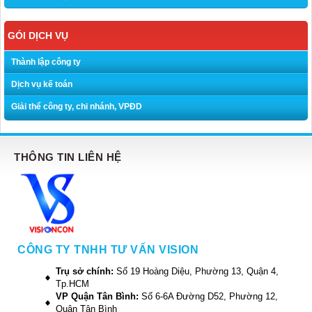
GÓI DỊCH VỤ
Thành lập công ty
Dịch vụ kế toán
Giải thể công ty, chi nhánh, VPĐD
THÔNG TIN LIÊN HỆ
CÔNG TY TNHH TƯ VẤN VISION
Trụ sở chính:
Số 19 Hoàng Diệu, Phường 13, Quận 4,
Tp.HCM
VP Quận Tân Bình:
Số 6-6A Đường D52, Phường 12,
Quận Tân Bình