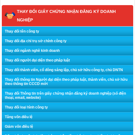
THAY ĐỔI GIẤY CHỨNG NHẬN ĐĂNG KÝ DOANH
NGHIỆP
Thay đổi tên công ty
Thay đổi địa chỉ trụ sở chính công ty
Thay đổi ngành nghề kinh doanh
Thay đổi người đại diện theo pháp luật
Thay đổi thành viên, cổ đông sáng lập, chủ sở hữu công ty, chủ DNTN
Thay đổi thông tin Người đại diện theo pháp luật, thành viên, chủ sở hữu
theo thông tin CCCD mới
Thay đổi Thông tin trên giấy chứng nhận đăng ký doanh nghiệp (số điện
thoại, email, website)
Thay đổi loại hình công ty
Tăng vốn điều lệ
Giảm vốn điều lệ