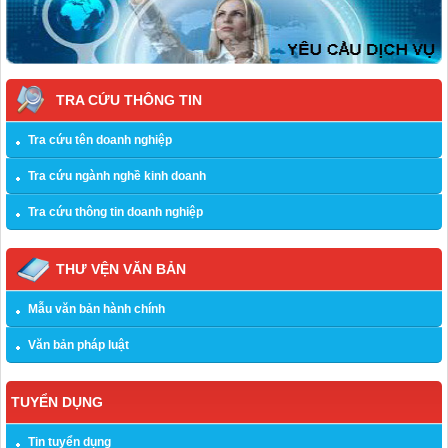
TRA CỨU THÔNG TIN
Tra cứu tên doanh nghiệp
Tra cứu ngành nghề kinh doanh
Tra cứu thông tin doanh nghiệp
THƯ VỆN VĂN BẢN
Mẫu văn bản hành chính
Văn bản pháp luật
TUYỂN DỤNG
Tin tuyển dụng