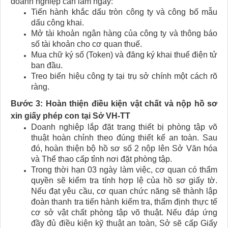
doanh nghiệp cần làm ngay:
Tiến hành khắc dấu tròn công ty và công bố mẫu
dấu công khai.
Mở tài khoản ngân hàng của công ty và thông báo
số tài khoản cho cơ quan thuế.
Mua chữ ký số (Token) và đăng ký khai thuế điện tử
ban đầu.
Treo biển hiệu công ty tại trụ sở chính một cách rõ
ràng.
Bước 3: Hoàn thiện điều kiện vật chất và nộp hồ sơ
xin giấy phép con tại Sở VH-TT
Doanh nghiệp lắp đặt trang thiết bị phòng tập võ
thuật hoàn chỉnh theo đúng thiết kế an toàn. Sau
đó, hoàn thiện bộ hồ sơ số 2 nộp lên Sở Văn hóa
và Thể thao cấp tỉnh nơi đặt phòng tập.
Trong thời hạn 03 ngày làm việc, cơ quan có thẩm
quyền sẽ kiểm tra tính hợp lệ của hồ sơ giấy tờ.
Nếu đạt yêu cầu, cơ quan chức năng sẽ thành lập
đoàn thanh tra tiến hành kiểm tra, thẩm định thực tế
cơ sở vật chất phòng tập võ thuật. Nếu đáp ứng
đầy đủ điều kiện kỹ thuật an toàn, Sở sẽ cấp Giấy