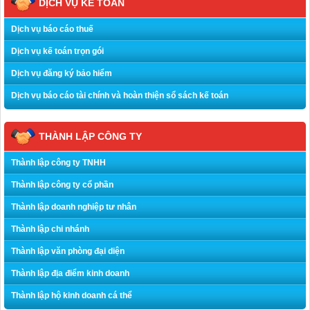
DỊCH VỤ KẾ TOÁN
Dịch vụ báo cáo thuế
Dịch vụ kế toán trọn gói
Dịch vụ đăng ký bảo hiểm
Dịch vụ báo cáo tài chính và hoàn thiện sổ sách kế toán
THÀNH LẬP CÔNG TY
Thành lập công ty TNHH
Thành lập công ty cổ phần
Thành lập doanh nghiệp tư nhân
Thành lập chi nhánh
Thành lập văn phòng đại diện
Thành lập địa điểm kinh doanh
Thành lập hộ kinh doanh cá thể