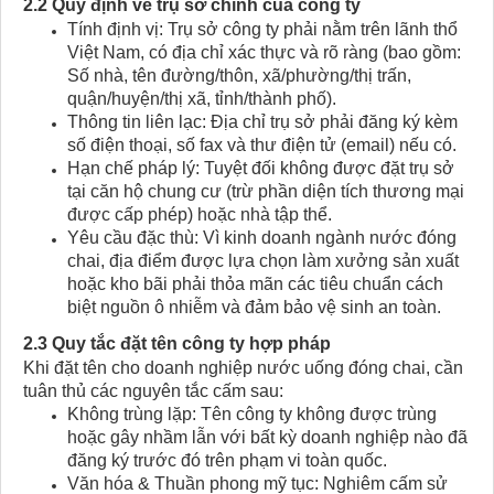
2.2 Quy định về trụ sở chính của công ty
Tính định vị: Trụ sở công ty phải nằm trên lãnh thổ
Việt Nam, có địa chỉ xác thực và rõ ràng (bao gồm:
Số nhà, tên đường/thôn, xã/phường/thị trấn,
quận/huyện/thị xã, tỉnh/thành phố).
Thông tin liên lạc: Địa chỉ trụ sở phải đăng ký kèm
số điện thoại, số fax và thư điện tử (email) nếu có.
Hạn chế pháp lý: Tuyệt đối không được đặt trụ sở
tại căn hộ chung cư (trừ phần diện tích thương mại
được cấp phép) hoặc nhà tập thể.
Yêu cầu đặc thù: Vì kinh doanh ngành nước đóng
chai, địa điểm được lựa chọn làm xưởng sản xuất
hoặc kho bãi phải thỏa mãn các tiêu chuẩn cách
biệt nguồn ô nhiễm và đảm bảo vệ sinh an toàn.
2.3 Quy tắc đặt tên công ty hợp pháp
Khi đặt tên cho doanh nghiệp nước uống đóng chai, cần
tuân thủ các nguyên tắc cấm sau:
Không trùng lặp: Tên công ty không được trùng
hoặc gây nhầm lẫn với bất kỳ doanh nghiệp nào đã
đăng ký trước đó trên phạm vi toàn quốc.
Văn hóa & Thuần phong mỹ tục: Nghiêm cấm sử