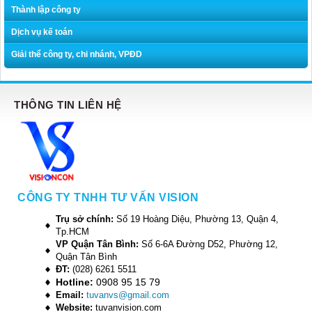
Thành lập công ty
Dịch vụ kế toán
Giải thể công ty, chi nhánh, VPĐD
THÔNG TIN LIÊN HỆ
CÔNG TY TNHH TƯ VẤN VISION
Trụ sở chính:
Số 19 Hoàng Diệu, Phường 13, Quận 4,
Tp.HCM
VP Quận Tân Bình:
Số 6-6A Đường D52, Phường 12,
Quận Tân Bình
ĐT:
(028) 6261 5511
Hotline:
0908 95 15 79
Email:
tuvanvs@gmail.com
Website:
tuvanvision.com