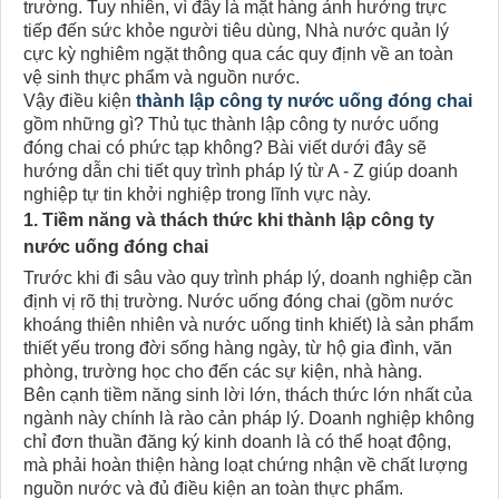
trường. Tuy nhiên, vì đây là mặt hàng ảnh hưởng trực
tiếp đến sức khỏe người tiêu dùng, Nhà nước quản lý
cực kỳ nghiêm ngặt thông qua các quy định về an toàn
vệ sinh thực phẩm và nguồn nước.
Vậy điều kiện
thành lập công ty nước uống đóng chai
gồm những gì? Thủ tục thành lập công ty nước uống
đóng chai có phức tạp không? Bài viết dưới đây sẽ
hướng dẫn chi tiết quy trình pháp lý từ A - Z giúp doanh
nghiệp tự tin khởi nghiệp trong lĩnh vực này.
1. Tiềm năng và thách thức khi thành lập công ty
nước uống đóng chai
Trước khi đi sâu vào quy trình pháp lý, doanh nghiệp cần
định vị rõ thị trường. Nước uống đóng chai (gồm nước
khoáng thiên nhiên và nước uống tinh khiết) là sản phẩm
thiết yếu trong đời sống hàng ngày, từ hộ gia đình, văn
phòng, trường học cho đến các sự kiện, nhà hàng.
Bên cạnh tiềm năng sinh lời lớn, thách thức lớn nhất của
ngành này chính là rào cản pháp lý. Doanh nghiệp không
chỉ đơn thuần đăng ký kinh doanh là có thể hoạt động,
mà phải hoàn thiện hàng loạt chứng nhận về chất lượng
nguồn nước và đủ điều kiện an toàn thực phẩm.