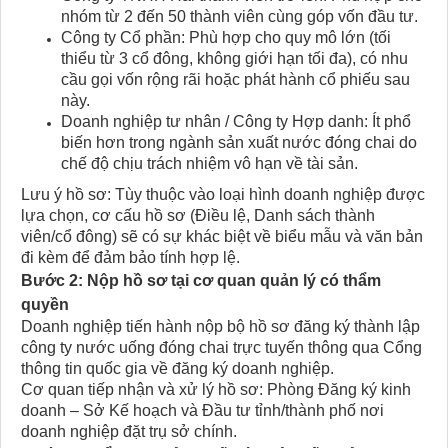
nhóm từ 2 đến 50 thành viên cùng góp vốn đầu tư.
Công ty Cổ phần: Phù hợp cho quy mô lớn (tối
thiểu từ 3 cổ đông, không giới hạn tối đa), có nhu
cầu gọi vốn rộng rãi hoặc phát hành cổ phiếu sau
này.
Doanh nghiệp tư nhân / Công ty Hợp danh: Ít phổ
biến hơn trong ngành sản xuất nước đóng chai do
chế độ chịu trách nhiệm vô hạn về tài sản.
Lưu ý hồ sơ: Tùy thuộc vào loại hình doanh nghiệp được
lựa chọn, cơ cấu hồ sơ (Điều lệ, Danh sách thành
viên/cổ đông) sẽ có sự khác biệt về biểu mẫu và văn bản
đi kèm để đảm bảo tính hợp lệ.
Bước 2: Nộp hồ sơ tại cơ quan quản lý có thẩm
quyền
Doanh nghiệp tiến hành nộp bộ hồ sơ đăng ký thành lập
công ty nước uống đóng chai trực tuyến thông qua Cổng
thông tin quốc gia về đăng ký doanh nghiệp.
Cơ quan tiếp nhận và xử lý hồ sơ: Phòng Đăng ký kinh
doanh – Sở Kế hoạch và Đầu tư tỉnh/thành phố nơi
doanh nghiệp đặt trụ sở chính.