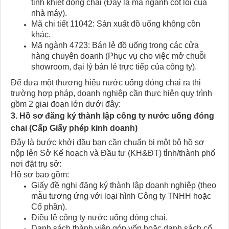
tinh khiết đóng chai (Đây là mã ngành cốt lõi của
nhà máy).
Mã chi tiết 11042: Sản xuất đồ uống không cồn
khác.
Mã ngành 4723: Bán lẻ đồ uống trong các cửa
hàng chuyên doanh (Phục vụ cho việc mở chuỗi
showroom, đại lý bán lẻ trực tiếp của công ty).
Để đưa một thương hiệu nước uống đóng chai ra thị
trường hợp pháp, doanh nghiệp cần thực hiện quy trình
gồm 2 giai đoạn lớn dưới đây:
3. Hồ sơ đăng ký thành lập công ty nước uống đóng
chai​ (Cấp Giấy phép kinh doanh)
Đây là bước khởi đầu bạn cần chuẩn bị một bộ hồ sơ
nộp lên Sở Kế hoạch và Đầu tư (KH&ĐT) tỉnh/thành phố
nơi đặt trụ sở:
Hồ sơ bao gồm:
Giấy đề nghị đăng ký thành lập doanh nghiệp (theo
mẫu tương ứng với loại hình Công ty TNHH hoặc
Cổ phần).
Điều lệ công ty nước uống đóng chai.
Danh sách thành viên góp vốn hoặc danh sách cổ