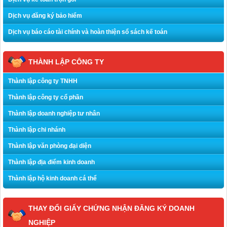
Dịch vụ đăng ký bảo hiểm
Dịch vụ báo cáo tài chính và hoàn thiện sổ sách kế toán
THÀNH LẬP CÔNG TY
Thành lập công ty TNHH
Thành lập công ty cổ phần
Thành lập doanh nghiệp tư nhân
Thành lập chi nhánh
Thành lập văn phòng đại diện
Thành lập địa điểm kinh doanh
Thành lập hộ kinh doanh cá thể
THAY ĐỔI GIẤY CHỨNG NHẬN ĐĂNG KÝ DOANH
NGHIỆP