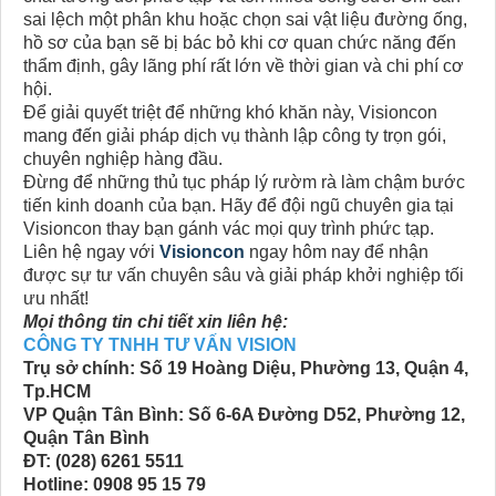
sai lệch một phân khu hoặc chọn sai vật liệu đường ống,
hồ sơ của bạn sẽ bị bác bỏ khi cơ quan chức năng đến
thẩm định, gây lãng phí rất lớn về thời gian và chi phí cơ
hội.
Để giải quyết triệt để những khó khăn này, Visioncon
mang đến giải pháp dịch vụ thành lập công ty trọn gói,
chuyên nghiệp hàng đầu.
Đừng để những thủ tục pháp lý rườm rà làm chậm bước
tiến kinh doanh của bạn. Hãy để đội ngũ chuyên gia tại
Visioncon thay bạn gánh vác mọi quy trình phức tạp.
Liên hệ ngay với
Visioncon
ngay hôm nay để nhận
được sự tư vấn chuyên sâu và giải pháp khởi nghiệp tối
ưu nhất!
Mọi thông tin chi tiết xin liên hệ:
CÔNG TY TNHH TƯ VẤN VISION
Trụ sở chính: Số 19 Hoàng Diệu, Phường 13, Quận 4,
Tp.HCM
VP Quận Tân Bình: Số 6-6A Đường D52, Phường 12,
Quận Tân Bình
ĐT: (028) 6261 5511
Hotline: 0908 95 15 79